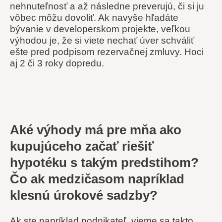
nehnuteľnosť a až následne preverujú, či si ju
vôbec môžu dovoliť. Ak navyše hľadáte
bývanie v developerskom projekte, veľkou
výhodou je, že si viete nechať úver schváliť
ešte pred podpisom rezervačnej zmluvy. Hoci
aj 2 či 3 roky dopredu.
Aké výhody má pre mňa ako
kupujúceho začať riešiť
hypotéku s takým predstihom?
Čo ak medzičasom napríklad
klesnú úrokové sadzby?
Ak ste napríklad podnikateľ, vieme sa takto