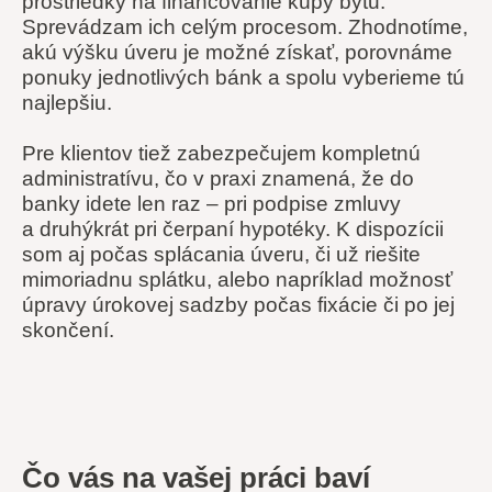
prostriedky na financovanie kúpy bytu.
Sprevádzam ich celým procesom. Zhodnotíme,
akú výšku úveru je možné získať, porovnáme
ponuky jednotlivých bánk a spolu vyberieme tú
najlepšiu.
Pre klientov tiež zabezpečujem kompletnú
administratívu, čo v praxi znamená, že do
banky idete len raz – pri podpise zmluvy
a druhýkrát pri čerpaní hypotéky. K dispozícii
som aj počas splácania úveru, či už riešite
mimoriadnu splátku, alebo napríklad možnosť
úpravy úrokovej sadzby počas fixácie či po jej
skončení.
Čo vás na vašej práci baví