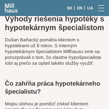
SK
EN
UA
Výhody riešenia hypotéky s
hypotekárnym špecialistom
Dušan Baňacký pomáha klientom s
hypotékami už 8 rokov. S interným
hypotekárnym špecialistom Millhausu sme sa
porozprávali o tom, čo vlastne hypošpecialista
robí aj prečo sa oplatí takéto služby využiť.
Čo zahŕňa práca hypotekárneho
špecialistu?
Mojou úlohou je pomôcť získať klientom