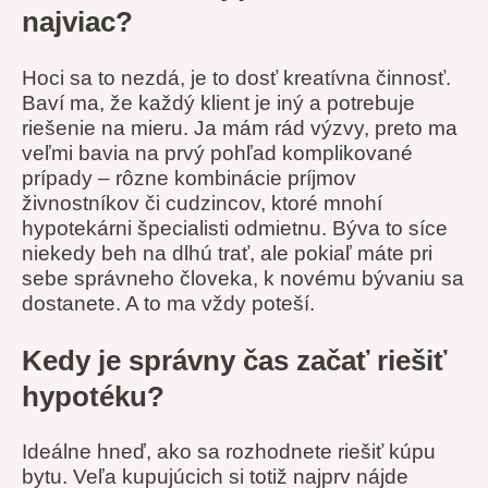
najviac?
Hoci sa to nezdá, je to dosť kreatívna činnosť.
Baví ma, že každý klient je iný a potrebuje
riešenie na mieru. Ja mám rád výzvy, preto ma
veľmi bavia na prvý pohľad komplikované
prípady – rôzne kombinácie príjmov
živnostníkov či cudzincov, ktoré mnohí
hypotekárni špecialisti odmietnu. Býva to síce
niekedy beh na dlhú trať, ale pokiaľ máte pri
sebe správneho človeka, k novému bývaniu sa
dostanete. A to ma vždy poteší.
Kedy je správny čas začať riešiť
hypotéku?
Ideálne hneď, ako sa rozhodnete riešiť kúpu
bytu. Veľa kupujúcich si totiž najprv nájde