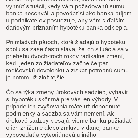
vyhnúť situácii, kedy vám požadovanú sumu
banka neschváli a povedať si ako banka príjem
u podnikateľov posudzuje, aby vám s ďalším
daňovým priznaním hypotéku banka odklepla.
Pri mladých pároch, ktoré žiadajú o hypotéku
spolu sa zase často stáva, že ich situácia sa v
priebehu dvoch-troch rokov radikálne zmení,
keď jeden zo žiadateľov začne čerpať
rodičovskú dovolenku a získať potrebnú sumu
je potom už zložitejšie.
Čo sa týka zmeny úrokových sadzieb, vybaviť
si hypotéku skôr má pre vás len výhody. V
prípade ich zvyšovania máte už dohodnuté
podmienky a sadzba sa vám nemení. Ak
úrokové sadzby klesajú, vieme banku požiadať
o ich zníženie alebo zmluvu v danej banke
vypovedať a vytvoriť novú u iného