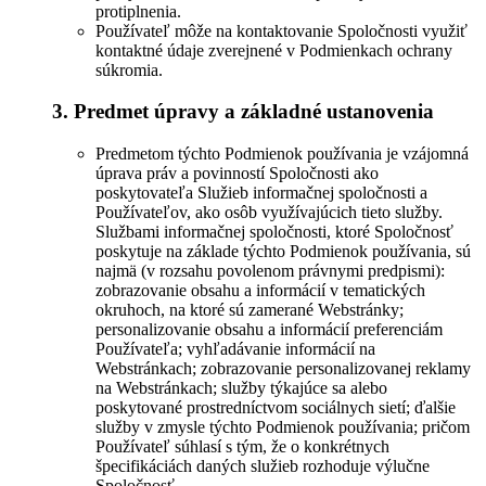
protiplnenia.
Používateľ môže na kontaktovanie Spoločnosti využiť
kontaktné údaje zverejnené v Podmienkach ochrany
súkromia.
3. Predmet úpravy a základné ustanovenia
Predmetom týchto Podmienok používania je vzájomná
úprava práv a povinností Spoločnosti ako
poskytovateľa Služieb informačnej spoločnosti a
Používateľov, ako osôb využívajúcich tieto služby.
Službami informačnej spoločnosti, ktoré Spoločnosť
poskytuje na základe týchto Podmienok používania, sú
najmä (v rozsahu povolenom právnymi predpismi):
zobrazovanie obsahu a informácií v tematických
okruhoch, na ktoré sú zamerané Webstránky;
personalizovanie obsahu a informácií preferenciám
Používateľa; vyhľadávanie informácií na
Webstránkach; zobrazovanie personalizovanej reklamy
na Webstránkach; služby týkajúce sa alebo
poskytované prostredníctvom sociálnych sietí; ďalšie
služby v zmysle týchto Podmienok používania; pričom
Používateľ súhlasí s tým, že o konkrétnych
špecifikáciách daných služieb rozhoduje výlučne
Spoločnosť.