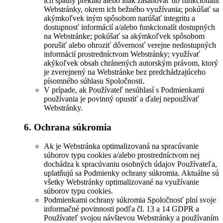
ich spätný preklad alebo inak zasahovať do funkcionalít
Webstránky, okrem ich bežného využívania; pokúšať sa
akýmkoľvek iným spôsobom narúšať integritu a
dostupnosť informácií a/alebo funkcionalít dostupných
na Webstránke; pokúšať sa akýmkoľvek spôsobom
porušiť alebo ohroziť dôvernosť verejne nedostupných
informácií prostredníctvom Webstránky; využívať
akýkoľvek obsah chránených autorským právom, ktorý
je zverejnený na Webstránke bez predchádzajúceho
písomného súhlasu Spoločnosti.
V prípade, ak Používateľ nesúhlasí s Podmienkami
používania je povinný opustiť a ďalej nepoužívať
Webstránky.
6. Ochrana súkromia
Ak je Webstránka optimalizovaná na spracúvanie
súborov typu cookies a/alebo prostredníctvom nej
dochádza k spracúvaniu osobných údajov Používateľa,
uplatňujú sa Podmienky ochrany súkromia. Aktuálne sú
všetky Webstránky optimalizované na využívanie
súborov typu cookies.
Podmienkami ochrany súkromia Spoločnosť plní svoje
informačné povinnosti podľa čl. 13 a 14 GDPR a
Používateľ svojou návštevou Webstránky a používaním