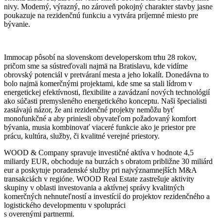
nivy. Moderný, výrazný, no zároveň pokojný charakter stavby jasne
poukazuje na rezidenčnú funkciu a vytvára príjemné miesto pre
bývanie.
Immocap pôsobí na slovenskom developerskom trhu 28 rokov,
pričom sme sa sústreďovali najmä na Bratislavu, kde vidíme
obrovský potenciál v pretváraní mesta a jeho lokalít. Donedávna to
bolo najmä komerčnými projektami, kde sme sa stali lídrom v
energetickej efektívnosti, flexibilite a zavádzaní nových technológií
ako súčasti premysleného energetického konceptu. Naši špecialisti
zastávajú názor, že ani rezidenčné projekty nemôžu byť
monofunkčné a aby priniesli obyvateľom požadovaný komfort
bývania, musia kombinovať viaceré funkcie ako je priestor pre
prácu, kultúra, služby, či kvalitné verejné priestory.
WOOD & Company spravuje investičné aktíva v hodnote 4,5
miliardy EUR, obchoduje na burzách s obratom približne 30 miliárd
eur a poskytuje poradenské služby pri najvýznamnejších M&A
transakciách v regióne. WOOD Real Estate zastrešuje aktivity
skupiny v oblasti investovania a aktívnej správy kvalitných
komerčných nehnuteľností a investícií do projektov rezidenčného a
logistického developmentu v spolupráci
s overenými partnermi.