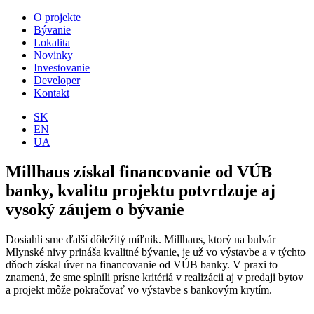
O projekte
Bývanie
Lokalita
Novinky
Investovanie
Developer
Kontakt
SK
EN
UA
Millhaus získal financovanie od VÚB
banky, kvalitu projektu potvrdzuje aj
vysoký záujem o bývanie
Dosiahli sme ďalší dôležitý míľnik. Millhaus, ktorý na bulvár
Mlynské nivy prináša kvalitné bývanie, je už vo výstavbe a v týchto
dňoch získal úver na financovanie od VÚB banky. V praxi to
znamená, že sme splnili prísne kritériá v realizácii aj v predaji bytov
a projekt môže pokračovať vo výstavbe s bankovým krytím.