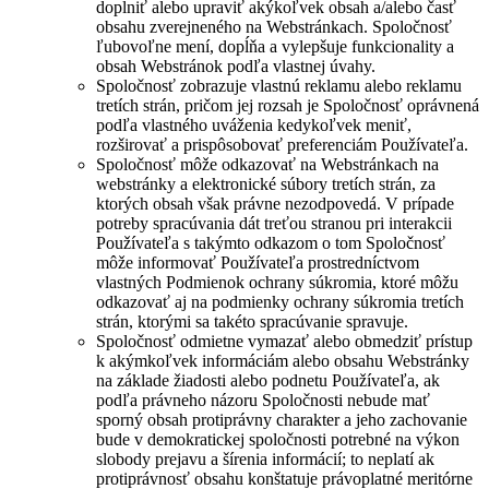
doplniť alebo upraviť akýkoľvek obsah a/alebo časť
obsahu zverejneného na Webstránkach. Spoločnosť
ľubovoľne mení, dopĺňa a vylepšuje funkcionality a
obsah Webstránok podľa vlastnej úvahy.
Spoločnosť zobrazuje vlastnú reklamu alebo reklamu
tretích strán, pričom jej rozsah je Spoločnosť oprávnená
podľa vlastného uváženia kedykoľvek meniť,
rozširovať a prispôsobovať preferenciám Používateľa.
Spoločnosť môže odkazovať na Webstránkach na
webstránky a elektronické súbory tretích strán, za
ktorých obsah však právne nezodpovedá. V prípade
potreby spracúvania dát treťou stranou pri interakcii
Používateľa s takýmto odkazom o tom Spoločnosť
môže informovať Používateľa prostredníctvom
vlastných Podmienok ochrany súkromia, ktoré môžu
odkazovať aj na podmienky ochrany súkromia tretích
strán, ktorými sa takéto spracúvanie spravuje.
Spoločnosť odmietne vymazať alebo obmedziť prístup
k akýmkoľvek informáciám alebo obsahu Webstránky
na základe žiadosti alebo podnetu Používateľa, ak
podľa právneho názoru Spoločnosti nebude mať
sporný obsah protiprávny charakter a jeho zachovanie
bude v demokratickej spoločnosti potrebné na výkon
slobody prejavu a šírenia informácií; to neplatí ak
protiprávnosť obsahu konštatuje právoplatné meritórne