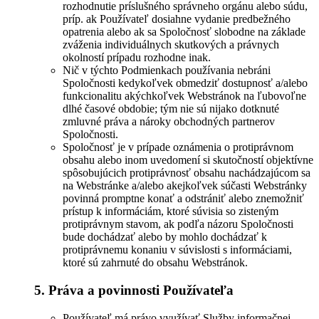
rozhodnutie príslušného správneho orgánu alebo súdu,
príp. ak Používateľ dosiahne vydanie predbežného
opatrenia alebo ak sa Spoločnosť slobodne na základe
zváženia individuálnych skutkových a právnych
okolností prípadu rozhodne inak.
Nič v týchto Podmienkach používania nebráni
Spoločnosti kedykoľvek obmedziť dostupnosť a/alebo
funkcionalitu akýchkoľvek Webstránok na ľubovoľne
dlhé časové obdobie; tým nie sú nijako dotknuté
zmluvné práva a nároky obchodných partnerov
Spoločnosti.
Spoločnosť je v prípade oznámenia o protiprávnom
obsahu alebo inom uvedomení si skutočností objektívne
spôsobujúcich protiprávnosť obsahu nachádzajúcom sa
na Webstránke a/alebo akejkoľvek súčasti Webstránky
povinná promptne konať a odstrániť alebo znemožniť
prístup k informáciám, ktoré súvisia so zisteným
protiprávnym stavom, ak podľa názoru Spoločnosti
bude dochádzať alebo by mohlo dochádzať k
protiprávnemu konaniu v súvislosti s informáciami,
ktoré sú zahrnuté do obsahu Webstránok.
5. Práva a povinnosti Používateľa
Používateľ má právo využívať Služby informačnej