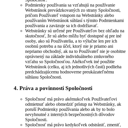
Podmienky používania sa vzťahujú na používanie
Webstránok prevádzkovaných zo strany Spoločnosti,
pričom Používateľ vstupom na Webstránky alebo
používaním Webstránok súhlasí s týmito Podmienkami
používania a zaväzuje sa ich dodržiavať.
Webstránky sú určené pre Používateľov bez ohľadu na
skutočnosť, že sú alebo môžu byť dostupné aj pre iné
osoby, ako sú Používatelia, a to výlučne len pre ich
osobnú potrebu a na účel, ktorý nie je priamo ani
nepriamo obchodný, ak na to Používateľ nie je osobitne
oprávnený na základe individuálneho zmluvného
vzťahu so Spoločnosťou. Akékoľvek iné použitie
Webstránok (celku, aj ich jednotlivých častí) podlieha
predchádzajúcemu hodnoverne preukázateľnému
súhlasu Spoločnosti.
4. Práva a povinnosti Spoločnosti
Spoločnosť má právo akémukoľvek Používateľovi
odmietnuť alebo obmedziť prístup na Webstránky, ak
poruší Podmienky používania alebo ak by to bolo
nevyhnutné z interných bezpečnostných dôvodov
Spoločnosti.
Spoločnosť má právo kedykoľvek odstrániť, zmeniť,