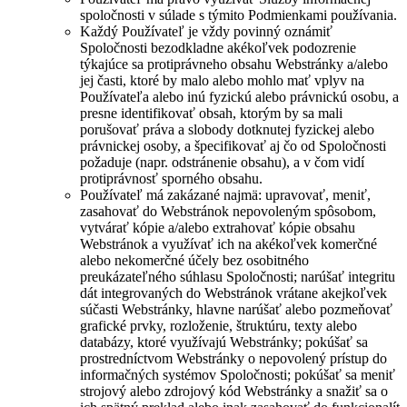
spoločnosti v súlade s týmito Podmienkami používania.
Každý Používateľ je vždy povinný oznámiť
Spoločnosti bezodkladne akékoľvek podozrenie
týkajúce sa protiprávneho obsahu Webstránky a/alebo
jej časti, ktoré by malo alebo mohlo mať vplyv na
Používateľa alebo inú fyzickú alebo právnickú osobu, a
presne identifikovať obsah, ktorým by sa mali
porušovať práva a slobody dotknutej fyzickej alebo
právnickej osoby, a špecifikovať aj čo od Spoločnosti
požaduje (napr. odstránenie obsahu), a v čom vidí
protiprávnosť sporného obsahu.
Používateľ má zakázané najmä: upravovať, meniť,
zasahovať do Webstránok nepovoleným spôsobom,
vytvárať kópie a/alebo extrahovať kópie obsahu
Webstránok a využívať ich na akékoľvek komerčné
alebo nekomerčné účely bez osobitného
preukázateľného súhlasu Spoločnosti; narúšať integritu
dát integrovaných do Webstránok vrátane akejkoľvek
súčasti Webstránky, hlavne narúšať alebo pozmeňovať
grafické prvky, rozloženie, štruktúru, texty alebo
databázy, ktoré využívajú Webstránky; pokúšať sa
prostredníctvom Webstránky o nepovolený prístup do
informačných systémov Spoločnosti; pokúšať sa meniť
strojový alebo zdrojový kód Webstránky a snažiť sa o