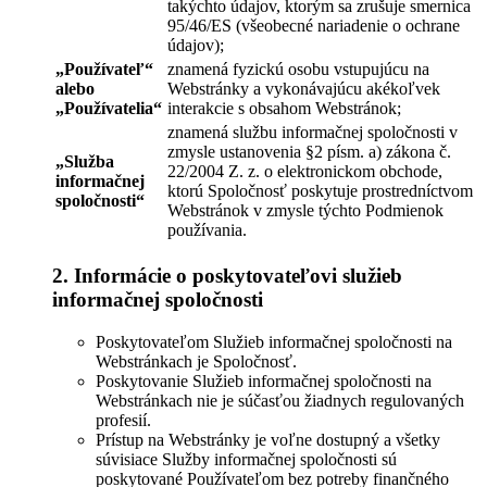
takýchto údajov, ktorým sa zrušuje smernica
95/46/ES (všeobecné nariadenie o ochrane
údajov);
„
Používateľ
“
znamená fyzickú osobu vstupujúcu na
alebo
Webstránky a vykonávajúcu akékoľvek
„
Používatelia
“
interakcie s obsahom Webstránok;
znamená službu informačnej spoločnosti v
zmysle ustanovenia §2 písm. a) zákona č.
„
Služba
22/2004 Z. z. o elektronickom obchode,
informačnej
ktorú Spoločnosť poskytuje prostredníctvom
spoločnosti
“
Webstránok v zmysle týchto Podmienok
používania.
2. Informácie o poskytovateľovi služieb
informačnej spoločnosti
Poskytovateľom Služieb informačnej spoločnosti na
Webstránkach je Spoločnosť.
Poskytovanie Služieb informačnej spoločnosti na
Webstránkach nie je súčasťou žiadnych regulovaných
profesií.
Prístup na Webstránky je voľne dostupný a všetky
súvisiace Služby informačnej spoločnosti sú
poskytované Používateľom bez potreby finančného