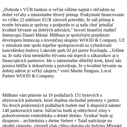
„Dohodu s VÚB bankou si veľmi vážime najmä s ohľadom na
dobré vzťahy a mimoriadne férový prístup. Poskytnuté financovanie
vo výške 22 miliónov EUR zároveň potvrdilo, že náš prístup k
tvorbe bývania je správny a podporilo to aj našu chuť prinášať
kvalitné bývanie na dobrých adresách,“ hovorí finančný riaditeľ
Immocapu Daniel Mäsiar. Millhaus je spoločným projektom
developera Immocap a investičnej skupiny WOOD & Company. Už
v minulosti sme spolu úspešne spolupracovali na vybudovaní
kancelárskej budovy Lakeside park 02 pri jazere Kuchajda. „Tešíme
sa, že naša vízia mestského bývania má úspech u zákazníkov aj u
financujúcich partnerov. Ide o mimoriadne dôležitý krok, ktorý nás
posúva bližšie k dokončeniu a potvrdzuje, že o kvalitné bývanie na
dobrej adrese je veľký záujem,“ vraví Martin Šmigura, Local
Partner WOOD & Company.
Millhaus vám prinesie na 19 podlažiach 151 bytových a
ubytovacích jednotiek, ktoré doplnia obchodné priestory v parteri.
Na dvoch podzemných podlažiach budete mať k dispozícii takmer
140 parkovacích miest. Súčasťou budú aj oddychové zóny v
polootvorenom vnútrobloku a detské ihrisko. Vynikať bude aj
dizajnom – architektúra z dielne Siebert + Talaš nadväzuje na
okolitú zástavbu, zároveň však citlivo dotvára ráz bulváru Mlynské