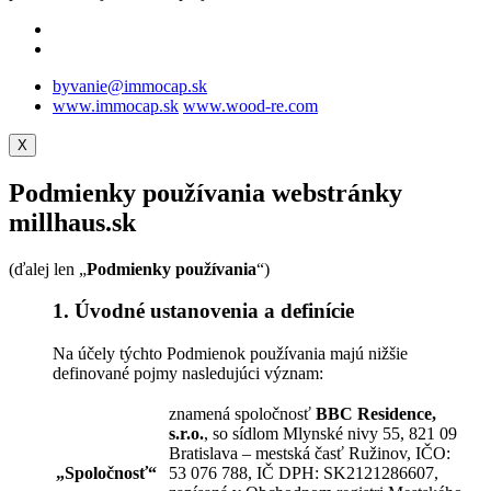
byvanie@immocap.sk
www.immocap.sk
www.wood-re.com
X
Podmienky používania webstránky
millhaus.sk
(ďalej len „
Podmienky používania
“)
1. Úvodné ustanovenia a definície
Na účely týchto Podmienok používania majú nižšie
definované pojmy nasledujúci význam:
znamená spoločnosť
BBC Residence,
s.r.o.
, so sídlom Mlynské nivy 55, 821 09
Bratislava – mestská časť Ružinov, IČO:
„
Spoločnosť
“
53 076 788, IČ DPH: SK2121286607,