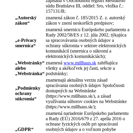
zapísaná v Obchodnom registri Mestského
súdu Bratislava III, oddiel: Sro, vložka č.:
157131/B;
„
Autorský
znamená zákon č. 185/2015 Z. z. autorský
zákon
“
zákon v znení neskorších predpisov;
znamená smernicu Európskeho parlamentu a
Rady 2002/58/ES z 12. júla 2002, týkajúca
„
e-Privacy
sa spracovávania osobných údajov a
smernica
“
ochrany súkromia v sektore elektronických
komunikácií (smernica o súkromí a
elektronických komunikáciách);
„
Webstránky
“
znamená
www.millhaus.sk
zahŕňajúca
alebo
všetky a akékoľvek jej časti, sekcie a
„
Webstránka
“
podstránky;
znamenajú aktuálnu verziu zásad
spracúvania osobných údajov Spoločnosti
„
Podmienky
dostupných na Webstránke
ochrany
(https://www.millhaus.sk/), a zásad
súkromia
“
využívania súborov cookies na Webstránke
(https://www.millhaus.sk/);
znamená nariadenie Európskeho parlamentu
a Rady (EÚ) 2016/679 z 27. apríla 2016 o
ochrane fyzických osôb pri spracúvaní
„
GDPR
“
osobných údajov a o voľnom pohybe