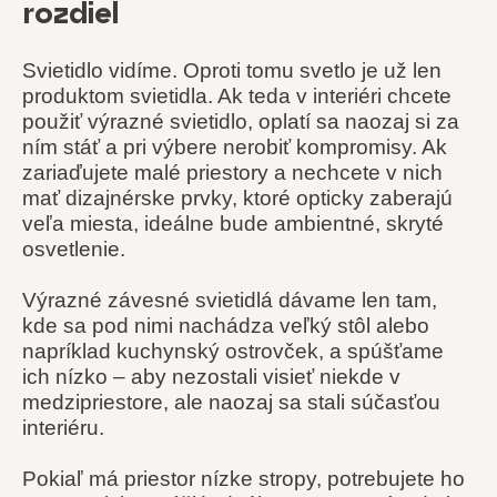
rozdiel
Svietidlo vidíme. Oproti tomu svetlo je už len
produktom svietidla. Ak teda v interiéri chcete
použiť výrazné svietidlo, oplatí sa naozaj si za
ním stáť a pri výbere nerobiť kompromisy. Ak
zariaďujete malé priestory a nechcete v nich
mať dizajnérske prvky, ktoré opticky zaberajú
veľa miesta, ideálne bude ambientné, skryté
osvetlenie.
Výrazné závesné svietidlá dávame len tam,
kde sa pod nimi nachádza veľký stôl alebo
napríklad kuchynský ostrovček, a spúšťame
ich nízko – aby nezostali visieť niekde v
medzipriestore, ale naozaj sa stali súčasťou
interiéru.
Pokiaľ má priestor nízke stropy, potrebujete ho