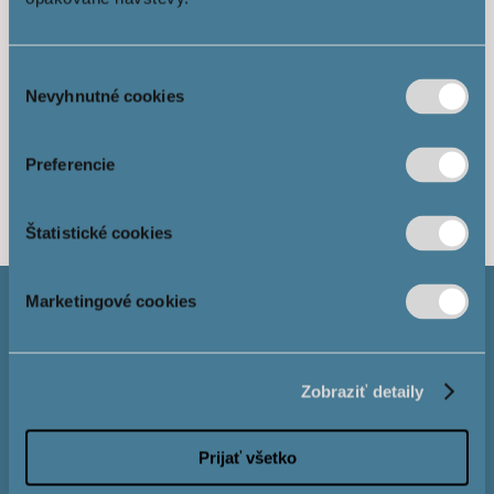
prineste vo forme tapiet, doplnkov či textílií.
Dávno už neplatí, že sedačka musí byť v
Výber
jednom tóne s kreslom. Nebojte sa kombinovať
Nevyhnutné cookies
súhlasu
farby a materiály na sedačkách, kreslách či
kuchynských stoličkách.
Preferencie
Štatistické cookies
Marketingové cookies
Zobraziť detaily
Prijať všetko