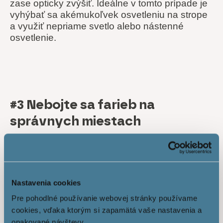
zase opticky zvýšiť. Ideálne v tomto prípade je
vyhýbať sa akémukoľvek osvetleniu na strope
a využiť nepriame svetlo alebo nástenné
osvetlenie.
#3 Nebojte sa farieb na
správnych miestach
Farieb v interiéri sa nemusíte báť. Nezabúdajte
však, že v bytovom priestore sa nachádzate
denne a po čase vás výrazná farba môže
omrzieť.
Nastavenia cookies
Pre pohodlné používanie webovej stránky používame
Vyhýbajte sa preto farebným obkladom,
cookies, vďaka ktorým si zapamätá vaše nastavenia a
dlažbám či podlahám a farby radšej do interiéru
opakované návštevy.