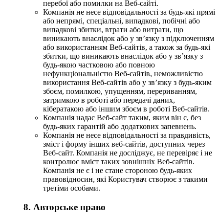
перебої або помилки на Веб-сайті.
Компанія не несе відповідальності за будь-які прямі
або непрямі, спеціальні, випадкові, побічні або
випадкові збитки, втрати або витрати, що
виникають внаслідок або у зв’язку з підключенням
або використанням Веб-сайтів, а також за будь-які
збитки, що виникають внаслідок або у зв’язку з
будь-якою частковою або повною
нефункціональністю Веб-сайтів, неможливістю
використання Веб-сайтів або у зв’язку з будь-яким
збоєм, помилкою, упущенням, перериванням,
затримкою в роботі або передачі даних,
кібератакою або іншим збоєм в роботі Веб-сайтів.
Компанія надає Веб-сайт таким, яким він є, без
будь-яких гарантій або додаткових запевнень.
Компанія не несе відповідальності за правдивість,
зміст і форму інших веб-сайтів, доступних через
Веб-сайт. Компанія не досліджує, не перевіряє і не
контролює вміст таких зовнішніх Веб-сайтів.
Компанія не є і не стане стороною будь-яких
правовідносин, які Користувач створює з такими
третіми особами.
8. Авторське право