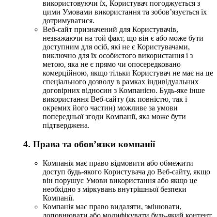
використовуючи їх, Користувач погоджується з
цими Умовами використання та зобов’язується їх
дотримуватися.
Веб-сайт призначений для Користувачів,
незважаючи на той факт, що він є або може бути
доступним для осіб, які не є Користувачами,
виключно для їх особистого використання і з
метою, яка не є прямо чи опосередковано
комерційною, якщо тільки Користувач не має на це
спеціального дозволу в рамках індивідуальних
договірних відносин з Компанією. Будь-яке інше
використання Веб-сайту (як повністю, так і
окремих його частин) можливе за умови
попередньої згоди Компанії, яка може бути
підтверджена.
4. Права та обов’язки компанії
Компанія має право відмовити або обмежити
доступ будь-якого Користувача до Веб-сайту, якщо
він порушує Умови використання або якщо це
необхідно з міркувань внутрішньої безпеки
Компанії.
Компанія має право видаляти, змінювати,
доповнювати або модифікувати будь-який контент