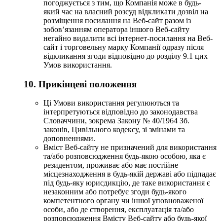
погоджується з тим, що Компанія може в будь-
який час на власний розсуд відкликати дозвіл на
розміщення посилання на Веб-сайт разом із
зобов’язанням оператора іншого Веб-сайту
негайно видалити всі інтернет-посилання на Веб-
сайт і торговельну марку Компанії одразу після
відкликання згоди відповідно до розділу 9.1 цих
Умов використання.
10. Прикінцеві положення
Ці Умови використання регулюються та
інтерпретуються відповідно до законодавства
Словаччини, зокрема Закону № 40/1964 Зб.
законів, Цивільного кодексу, зі змінами та
доповненнями.
Вміст Веб-сайту не призначений для використання
та/або розповсюдження будь-якою особою, яка є
резидентом, проживає або має постійне
місцезнаходження в будь-якій державі або підпадає
під будь-яку юрисдикцію, де таке використання є
незаконним або потребує згоди будь-якого
компетентного органу чи іншої уповноваженої
особи, або де створення, експлуатація та/або
розповсюдження Вмісту Веб-сайту або будь-якої