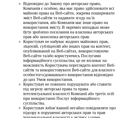
Відповідно до Закону про авторське право,
Компанія є особою, яка має право здійснювати всі
майнові права на Веб-сайти, зокрема поширювати
зміст Веб-сайтів та надавати згоду на їх
використання, або Компанія має інше право на
використання змісту. В окремих випадках може
бути зроблено посилання на власника авторських
прав або захисника авторських прав.
Користувач не набуває жодних майнових прав,
ліцензій, субліцензій або інших прав на контент,
опублікований на Веб-сайтах, використовуючи
Веб-сайти та/або користуючись Послугами
інформаційного суспільства; це не впливає на
можливість Користувача переглядати контент Веб-
сайтів та використовувати Веб-сайти для власного
особистого/домашнього використання відповідно
до цих Умов використання.
Користувач не повинен порушувати або ставити
під загрозу авторські права та права
інтелектуальної власності Компанії або третіх осіб
при використанні Послуг інформаційного
суспільства.
Користувач зобов’язаний негайно повідомляти про
підозру в порушенні авторських прав та прав
інтелектуальної власності у зв’язку з цими