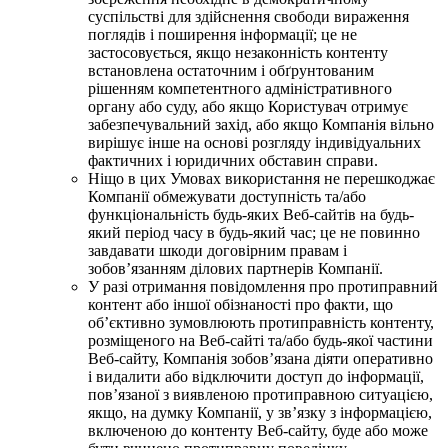
суспільстві для здійснення свободи вираження
поглядів і поширення інформації; це не
застосовується, якщо незаконність контенту
встановлена остаточним і обґрунтованим
рішенням компетентного адміністративного
органу або суду, або якщо Користувач отримує
забезпечувальний захід, або якщо Компанія вільно
вирішує інше на основі розгляду індивідуальних
фактичних і юридичних обставин справи.
Ніщо в цих Умовах використання не перешкоджає
Компанії обмежувати доступність та/або
функціональність будь-яких Веб-сайтів на будь-
який період часу в будь-який час; це не повинно
завдавати шкоди договірним правам і
зобов’язанням ділових партнерів Компанії.
У разі отримання повідомлення про протиправний
контент або іншої обізнаності про факти, що
об’єктивно зумовлюють протиправність контенту,
розміщеного на Веб-сайті та/або будь-якої частини
Веб-сайту, Компанія зобов’язана діяти оперативно
і видалити або відключити доступ до інформації,
пов’язаної з виявленою протиправною ситуацією,
якщо, на думку Компанії, у зв’язку з інформацією,
включеною до контенту Веб-сайту, буде або може