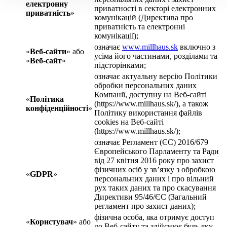
електронну
приватності в секторі електронних
приватність
»
комунікацій (Директива про
приватність та електронні
комунікації);
означає
www.millhaus.sk
включно з
«
Веб-сайти
» або
усіма його частинами, розділами та
«
Веб-сайт
»
підсторінками;
означає актуальну версію Політики
обробки персональних даних
Компанії, доступну на Веб-сайті
«
Політика
(https://www.millhaus.sk/), а також
конфіденційності
»
Політику використання файлів
cookies на Веб-сайті
(https://www.millhaus.sk/);
означає Регламент (ЄС) 2016/679
Європейського Парламенту та Ради
від 27 квітня 2016 року про захист
фізичних осіб у зв’язку з обробкою
«
GDPR
»
персональних даних і про вільний
рух таких даних та про скасування
Директиви 95/46/ЄС (Загальний
регламент про захист даних);
фізична особа, яка отримує доступ
«
Користувач
» або
до Веб-сайту та здійснює будь-яку