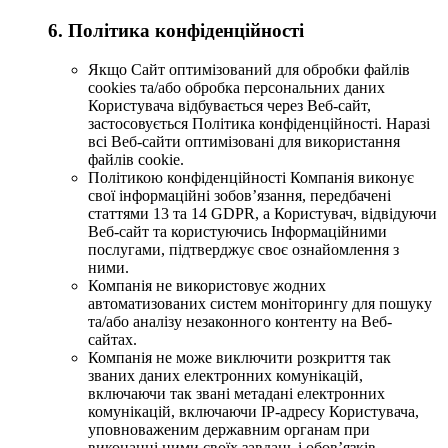
6. Політика конфіденційності
Якщо Сайт оптимізований для обробки файлів
cookies та/або обробка персональних даних
Користувача відбувається через Веб-сайт,
застосовується Політика конфіденційності. Наразі
всі Веб-сайти оптимізовані для використання
файлів cookie.
Політикою конфіденційності Компанія виконує
свої інформаційні зобов’язання, передбачені
статтями 13 та 14 GDPR, а Користувач, відвідуючи
Веб-сайт та користуючись Інформаційними
послугами, підтверджує своє ознайомлення з
ними.
Компанія не використовує жодних
автоматизованих систем моніторингу для пошуку
та/або аналізу незаконного контенту на Веб-
сайтах.
Компанія не може виключити розкриття так
званих даних електронних комунікацій,
включаючи так звані метадані електронних
комунікацій, включаючи IP-адресу Користувача,
уповноваженим державним органам при
виконанні ними своїх завдань і обов’язків