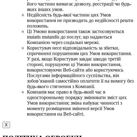
його частини вимагає дозволу, реєстрації чи будь-
яких інших умов.
Недійсність будь-якої частини цих Умов
використання не призводить до недійсності решти
положень.
Ці Умови використання також застосовуються
mutatis mutandis до послуг, що надаються
Компанією через соціальні мережі.
Користувач несе відповідальність за збитки,
спричинені порушенням цих Умов використання.
У разі, якщо Користувач завдає шкоди третій
стороні, порушуючи ці Умови використання,
використовуючи Веб-сайти або користуючись
Послугами інформаційного суспільства, він
зобов’язаний самостійно оплатити її на вимогу без
будь-якого стягнення з Компанії.
Компанія має право в будь-який час в
односторонньому порядку змінювати зміст цих
Умов використання; зміна набуває чинності з
моменту розміщення зміненої версії Умов
використання на Веб-сайті.
X