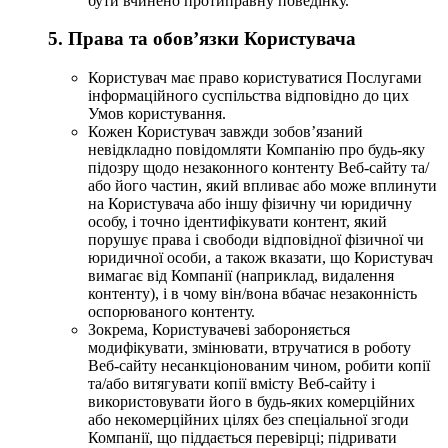
бути вчинено протиправну поведінку.
5. Права та обов’язки Користувача
Користувач має право користуватися Послугами
інформаційного суспільства відповідно до цих
Умов користування.
Кожен Користувач завжди зобов’язаний
невідкладно повідомляти Компанію про будь-яку
підозру щодо незаконного контенту Веб-сайту та/
або його частин, який впливає або може вплинути
на Користувача або іншу фізичну чи юридичну
особу, і точно ідентифікувати контент, який
порушує права і свободи відповідної фізичної чи
юридичної особи, а також вказати, що Користувач
вимагає від Компанії (наприклад, видалення
контенту), і в чому він/вона вбачає незаконність
оспорюваного контенту.
Зокрема, Користувачеві забороняється
модифікувати, змінювати, втручатися в роботу
Веб-сайту несанкціонованим чином, робити копії
та/або витягувати копії вмісту Веб-сайту і
використовувати його в будь-яких комерційних
або некомерційних цілях без спеціальної згоди
Компанії, що піддається перевірці; підривати