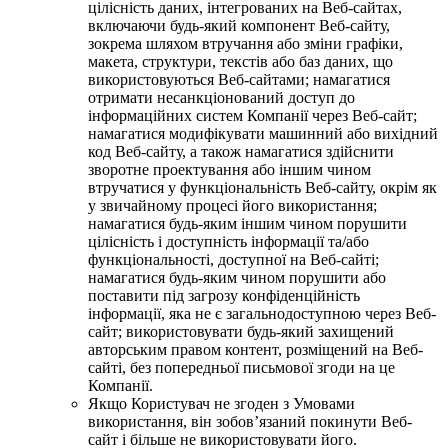
цілісність даних, інтегрованих на Веб-сайтах,
включаючи будь-який компонент Веб-сайту,
зокрема шляхом втручання або зміни графіки,
макета, структури, текстів або баз даних, що
використовуються Веб-сайтами; намагатися
отримати несанкціонований доступ до
інформаційних систем Компанії через Веб-сайт;
намагатися модифікувати машинний або вихідний
код Веб-сайту, а також намагатися здійснити
зворотне проектування або іншим чином
втручатися у функціональність Веб-сайту, окрім як
у звичайному процесі його використання;
намагатися будь-яким іншим чином порушити
цілісність і доступність інформації та/або
функціональності, доступної на Веб-сайті;
намагатися будь-яким чином порушити або
поставити під загрозу конфіденційність
інформації, яка не є загальнодоступною через Веб-
сайт; використовувати будь-який захищений
авторським правом контент, розміщений на Веб-
сайті, без попередньої письмової згоди на це
Компанії.
Якщо Користувач не згоден з Умовами
використання, він зобов’язаний покинути Веб-
сайт і більше не використовувати його.