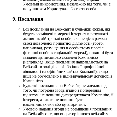
Умовами використання, незалежно від того, чи є
порушником Користувач або третя особа.
9. Посилання
Всі посилання на Веб-сайт в будь-якій формі, які
будуть розміщені в мережі Інтернет в результаті
активних дій третьої особи, яка не діє в рамках
своєї дозволеної приватної діяльності (тобто,
наприклад, розміщення в особистому профілі
фізичної особи в соціальній мережі), повинні бути
заздалегідь письмово схвалені Компанією
(наприклад, якщо посилання направляються на
Веб-сайт в ході ділової або іншої професійної
діяльності на офіційних сайтах Компанії), якщо
інше не обумовлено в індивідуальному договорі з
Компанією.
Будь-які посилання на Веб-сайт, незалежно від
того, чи потрібна згода згідно з попереднім
пунктом, не повинні дискредитувати Компанію, її
інтереси, а також не повинні бути
наклепницькими або вульгарними.
Умовою надання згоди на розміщення посилання
на Веб-сайт є те, що оператор іншого веб-сайту