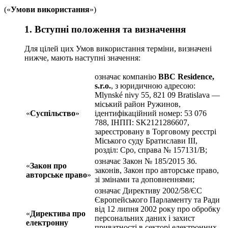
(«
Умови використання
»)
1. Вступні положення та визначення
Для цілей цих Умов використання терміни, визначені
нижче, мають наступні значення:
означає компанію
BBC Residence,
s.r.o.
, з юридичною адресою:
Mlynské nivy 55, 821 09 Bratislava —
міський район Ружинов,
«
Суспільство
»
ідентифікаційний номер: 53 076
788, IНПП: SK2121286607,
зареєстровану в Торговому реєстрі
Міського суду Братислави III,
розділ: Сро, справа № 157131/B;
означає Закон № 185/2015 Зб.
«
Закон про
законів, Закон про авторське право,
авторське право
»
зі змінами та доповненнями;
означає Директиву 2002/58/ЄС
Європейського Парламенту та Ради
від 12 липня 2002 року про обробку
«
Директива про
персональних даних і захист
електронну
приватності в секторі електронних