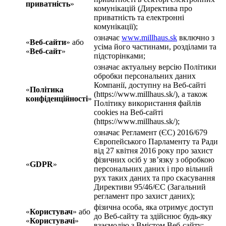
приватність
»
комунікацій (Директива про
приватність та електронні
комунікації);
означає
www.millhaus.sk
включно з
«
Веб-сайти
» або
усіма його частинами, розділами та
«
Веб-сайт
»
підсторінками;
означає актуальну версію Політики
обробки персональних даних
Компанії, доступну на Веб-сайті
«
Політика
(https://www.millhaus.sk/), а також
конфіденційності
»
Політику використання файлів
cookies на Веб-сайті
(https://www.millhaus.sk/);
означає Регламент (ЄС) 2016/679
Європейського Парламенту та Ради
від 27 квітня 2016 року про захист
фізичних осіб у зв’язку з обробкою
«
GDPR
»
персональних даних і про вільний
рух таких даних та про скасування
Директиви 95/46/ЄС (Загальний
регламент про захист даних);
фізична особа, яка отримує доступ
«
Користувач
» або
до Веб-сайту та здійснює будь-яку
«
Користувачі
»
взаємодію з Вмістом Веб-сайту;