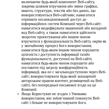
включаючи будь-який компонент Веб-сайту,
зокрема шляхом втручання або зміни графіки,
макета, структури, текстів або баз даних, що
використовуються Веб-сайтами; намагатися
отримати несанкціонований доступ до
інформаційних систем Компанії через Веб-сайт;
намагатися модифікувати машинний або вихідний
код Веб-сайту, а також намагатися здійснити
зворотне проектування або іншим чином
втручатися у функціональність Веб-сайту, окрім як
у звичайному процесі його використання;
намагатися будь-яким іншим чином порушити
цілісність і доступність інформації та/або
функціональності, доступної на Веб-сайті;
намагатися будь-яким чином порушити або
поставити під загрозу конфіденційність
інформації, яка не є загальнодоступною через Веб-
сайт; використовувати будь-який захищений
авторським правом контент, розміщений на Веб-
сайті, без попередньої письмової згоди на це
Компанії.
Якщо Користувач не згоден з Умовами
використання, він зобов’язаний покинути Веб-
сайт і більше не використовувати його.