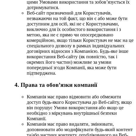
цими Умовами використання та зобов’язується їх
дотримуватися.
Веб-сайт призначений для Користувачів,
незважаючи на той факт, що він є або може бути
доступним для осіб, які не є Користувачами,
виключно для їх особистого використання і з
метою, яка не є прямо чи опосередковано
комерційною, якщо тільки Користувач не має на це
спеціального дозволу в рамках індивідуальних
договірних відносин з Компанією. Будь-яке інше
використання Веб-сайту (як повністю, так і
окремих його частин) можливе за умови
попередньої згоди Компанії, яка може бути
підтверджена.
4. Права та обов’язки компанії
Компанія має право відмовити або обмежити
доступ будь-якого Користувача до Веб-сайту, якщо
він порушує Умови використання або якщо це
необхідно з міркувань внутрішньої безпеки
Компанії.
Компанія має право видаляти, змінювати,
доповнювати або модифікувати будь-який контент
та/або частину контенту, опублікованого на Веб-