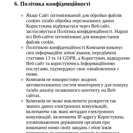
6. Політика конфіденційності
Якщо Сайт оптимізований для обробки файлів
cookies та/або обробка персональних даних
Користувача відбувається через Веб-сайт,
застосовується Політика конфіденційності. Наразі
всі Веб-сайти оптимізовані для використання
файлів cookie.
Політикою конфіденційності Компанія виконує
свої інформаційні зобов’язання, передбачені
статтями 13 та 14 GDPR, а Користувач, відвідуючи
Веб-сайт та користуючись Інформаційними
послугами, підтверджує своє ознайомлення з
ними.
Компанія не використовує жодних
автоматизованих систем моніторингу для пошуку
та/або аналізу незаконного контенту на Веб-
сайтах.
Компанія не може виключити розкриття так
званих даних електронних комунікацій,
включаючи так звані метадані електронних
комунікацій, включаючи IP-адресу Користувача,
уповноваженим державним органам при
виконанні ними своїх завдань і обов’язків
відповідно до конкретних законів (наприклад,