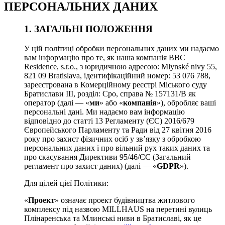
ПЕРСОНАЛЬНИХ ДАНИХ
1. ЗАГАЛЬНІ ПОЛОЖЕННЯ
У цій політиці обробки персональних даних ми надаємо
вам інформацію про те, як наша компанія BBC
Residence, s.r.o., з юридичною адресою: Mlynské nivy 55,
821 09 Bratislava, ідентифікаційний номер: 53 076 788,
зареєстрована в Комерційному реєстрі Міського суду
Братислави III, розділ: Сро, справа № 157131/B як
оператор (далі — «
ми
» або «
компанія
»), обробляє ваші
персональні дані. Ми надаємо вам інформацію
відповідно до статті 13 Регламенту (ЄС) 2016/679
Європейського Парламенту та Ради від 27 квітня 2016
року про захист фізичних осіб у зв’язку з обробкою
персональних даних і про вільний рух таких даних та
про скасування Директиви 95/46/ЄС (Загальний
регламент про захист даних) (далі — «
GDPR
»).
Для цілей цієї Політики:
«
Проект
» означає проект будівництва житлового
комплексу під назвою MILLHAUS на перетині вулиць
Плінаренська та Млинські ниви в Братиславі, як це