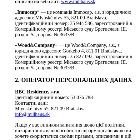
описано на веб-сайті
www.millhaus.sk
.
„
Immocap
“ — це компанія Immocap, a.s. з юридичною
адресою: Mlynské nivy 55, 821 09 Bratislava,
ідентифікаційний номер: 35 944 536, зареєстрований в
Комерційному реєстрі Міського суду Братислави III,
розділ: Sa, справа № 3633/B.
«
Wood&Company
» — це Wood&Company, a.s., з
юридичною адресою: Gorkého 4, 811 01 Bratislava,
ідентифікаційний номер: 35 827 092, зареєстрований в
Комерційному реєстрі Міського суду Братислави III,
розділ: Sa, справа № 3093/B.
2. ОПЕРАТОР ПЕРСОНАЛЬНИХ ДАНИХ
BBC Residence, s.r.o.
Ідентифікаційний номер: 53 076 788
Контактні дані:
Mlynské nivy 55, 821 09 Bratislava
info@millhaus.sk
Якщо у вас виникли запитання щодо цієї політики,
використання вашої особистої інформації або якщо ви
хочете скористатися своїми правами, описаними в цій