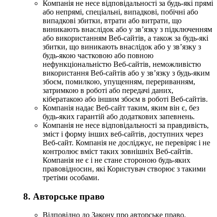
Компанія не несе відповідальності за будь-які прямі
або непрямі, спеціальні, випадкові, побічні або
випадкові збитки, втрати або витрати, що
виникають внаслідок або у зв’язку з підключенням
або використанням Веб-сайтів, а також за будь-які
збитки, що виникають внаслідок або у зв’язку з
будь-якою частковою або повною
нефункціональністю Веб-сайтів, неможливістю
використання Веб-сайтів або у зв’язку з будь-яким
збоєм, помилкою, упущенням, перериванням,
затримкою в роботі або передачі даних,
кібератакою або іншим збоєм в роботі Веб-сайтів.
Компанія надає Веб-сайт таким, яким він є, без
будь-яких гарантій або додаткових запевнень.
Компанія не несе відповідальності за правдивість,
зміст і форму інших веб-сайтів, доступних через
Веб-сайт. Компанія не досліджує, не перевіряє і не
контролює вміст таких зовнішніх Веб-сайтів.
Компанія не є і не стане стороною будь-яких
правовідносин, які Користувач створює з такими
третіми особами.
8. Авторське право
Відповідно до Закону про авторське право,