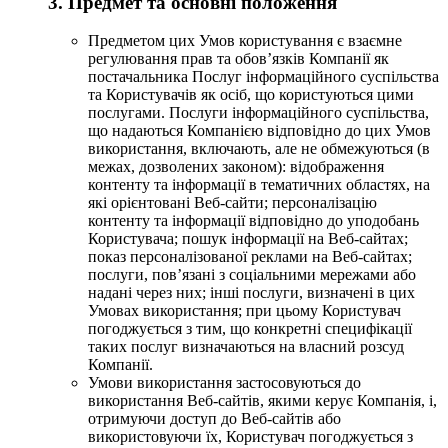
3. Предмет та основні положення
Предметом цих Умов користування є взаємне
регулювання прав та обов’язків Компанії як
постачальника Послуг інформаційного суспільства
та Користувачів як осіб, що користуються цими
послугами. Послуги інформаційного суспільства,
що надаються Компанією відповідно до цих Умов
використання, включають, але не обмежуються (в
межах, дозволених законом): відображення
контенту та інформації в тематичних областях, на
які орієнтовані Веб-сайти; персоналізацію
контенту та інформації відповідно до уподобань
Користувача; пошук інформації на Веб-сайтах;
показ персоналізованої реклами на Веб-сайтах;
послуги, пов’язані з соціальними мережами або
надані через них; інші послуги, визначені в цих
Умовах використання; при цьому Користувач
погоджується з тим, що конкретні специфікації
таких послуг визначаються на власний розсуд
Компанії.
Умови використання застосовуються до
використання Веб-сайтів, якими керує Компанія, і,
отримуючи доступ до Веб-сайтів або
використовуючи їх, Користувач погоджується з