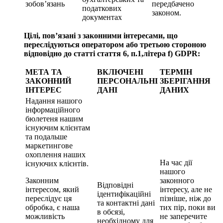
зобов’язань
передбачено
податкових
законом.
документах
Цілі, пов’язані з законними інтересами, що
переслідуються оператором або третьою стороною
відповідно до статті стаття 6, п.1,
літера f) GDPR:
МЕТА ТА
ВКЛЮЧЕНІ
ТЕРМІН
ЗАКОННИЙ
ПЕРСОНАЛЬНІ
ЗБЕРІГАННЯ
ІНТЕРЕС
ДАНІ
ДАНИХ
Надання нашого
інформаційного
бюлетеня нашим
існуючим клієнтам
та подальше
маркетингове
охоплення наших
На час дії
існуючих клієнтів.
нашого
Законним
законного
Відповідні
інтересом, який
інтересу, але не
ідентифікаційні
переслідує ця
пізніше, ніж до
та контактні дані
обробка, є наша
тих пір, поки ви
в обсязі,
можливість
не заперечите
необхідному для