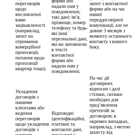
форми або
переговорів
запит з контактної
надали нам у
щодо
форми або на час
повідомленні,
висловленої
нашої
такі дані: ім’я,
вами
переддоговірної
прізвище, номер
зацікавленості
комунікації, але не
телефону та будь-
(наприклад,
довше 3 місяців з
які інші
запит на
моменту останнього
персональні дані,
отримання
контакту з вашого
які ви заповнили
комерційної
боку.
в тексті
пропозиції,
контактної
питання щодо
форми або
пропозиції
надали нам у
квартир тощо).
повідомленні.
На час дії
договірних
відносин і далі
Укладення
стільки, скільки
договорів з
необхідно для
нашими
пред’явлення
клієнтами або
претензій за
ведення
Відповідні
договором; в
переговорів
ідентифікаційні,
окремих випадках,
щодо укладення
платіжні та
наприклад, з метою
договорів з
контактні дані,
захисту від
нашими
викладені у