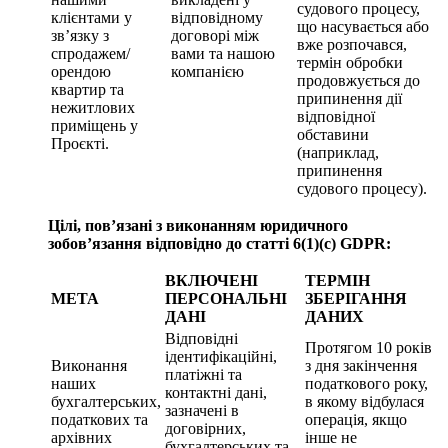
судового процесу,
клієнтами у
відповідному
що насувається або
зв’язку з
договорі між
вже розпочався,
спродажем/
вами та нашою
термін обробки
орендою
компанією
продовжується до
квартир та
припинення дії
нежитлових
відповідної
приміщень у
обставини
Проєкті.
(наприклад,
припинення
судового процесу).
Цілі, пов’язані з виконанням юридичного
зобов’язання відповідно до статті 6(1)(c) GDPR:
ВКЛЮЧЕНІ
ТЕРМІН
МЕТА
ПЕРСОНАЛЬНІ
ЗБЕРІГАННЯ
ДАНІ
ДАНИХ
Відповідні
Протягом 10 років
ідентифікаційні,
Виконання
з дня закінчення
платіжні та
наших
податкового року,
контактні дані,
бухгалтерських,
в якому відбулася
зазначені в
податкових та
операція, якщо
договірних,
архівних
інше не
бухгалтерських та