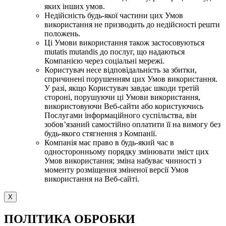
яких інших умов.
Недійсність будь-якої частини цих Умов
використання не призводить до недійсності решти
положень.
Ці Умови використання також застосовуються
mutatis mutandis до послуг, що надаються
Компанією через соціальні мережі.
Користувач несе відповідальність за збитки,
спричинені порушенням цих Умов використання.
У разі, якщо Користувач завдає шкоди третій
стороні, порушуючи ці Умови використання,
використовуючи Веб-сайти або користуючись
Послугами інформаційного суспільства, він
зобов’язаний самостійно оплатити її на вимогу без
будь-якого стягнення з Компанії.
Компанія має право в будь-який час в
односторонньому порядку змінювати зміст цих
Умов використання; зміна набуває чинності з
моменту розміщення зміненої версії Умов
використання на Веб-сайті.
X
ПОЛІТИКА ОБРОБКИ