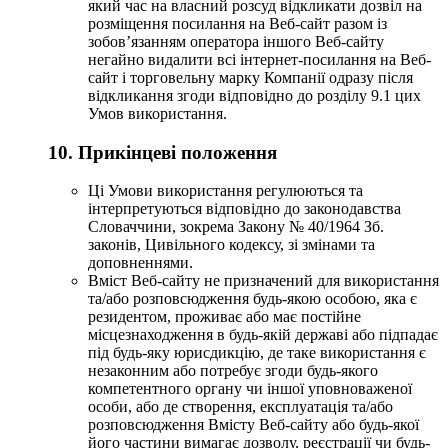
який час на власний розсуд відкликати дозвіл на
розміщення посилання на Веб-сайт разом із
зобов’язанням оператора іншого Веб-сайту
негайно видалити всі інтернет-посилання на Веб-
сайт і торговельну марку Компанії одразу після
відкликання згоди відповідно до розділу 9.1 цих
Умов використання.
10. Прикінцеві положення
Ці Умови використання регулюються та
інтерпретуються відповідно до законодавства
Словаччини, зокрема Закону № 40/1964 Зб.
законів, Цивільного кодексу, зі змінами та
доповненнями.
Вміст Веб-сайту не призначений для використання
та/або розповсюдження будь-якою особою, яка є
резидентом, проживає або має постійне
місцезнаходження в будь-якій державі або підпадає
під будь-яку юрисдикцію, де таке використання є
незаконним або потребує згоди будь-якого
компетентного органу чи іншої уповноваженої
особи, або де створення, експлуатація та/або
розповсюдження Вмісту Веб-сайту або будь-якої
його частини вимагає дозволу, реєстрації чи будь-