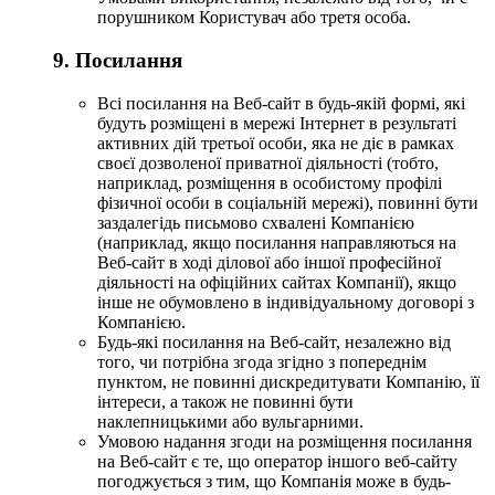
порушником Користувач або третя особа.
9. Посилання
Всі посилання на Веб-сайт в будь-якій формі, які
будуть розміщені в мережі Інтернет в результаті
активних дій третьої особи, яка не діє в рамках
своєї дозволеної приватної діяльності (тобто,
наприклад, розміщення в особистому профілі
фізичної особи в соціальній мережі), повинні бути
заздалегідь письмово схвалені Компанією
(наприклад, якщо посилання направляються на
Веб-сайт в ході ділової або іншої професійної
діяльності на офіційних сайтах Компанії), якщо
інше не обумовлено в індивідуальному договорі з
Компанією.
Будь-які посилання на Веб-сайт, незалежно від
того, чи потрібна згода згідно з попереднім
пунктом, не повинні дискредитувати Компанію, її
інтереси, а також не повинні бути
наклепницькими або вульгарними.
Умовою надання згоди на розміщення посилання
на Веб-сайт є те, що оператор іншого веб-сайту
погоджується з тим, що Компанія може в будь-