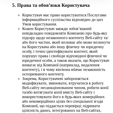
5. Права та обов’язки Користувача
Користувач має право користуватися Послугами
інформаційного суспільства відповідно до цих
Умов користування.
Кожен Користувач завжди зобов’язаний
невідкладно повідомляти Компанію про будь-яку
підозру щодо незаконного контенту Веб-сайту та/
або його частин, який впливає або може вплинути
на Користувача або іншу фізичну чи юридичну
особу, і точно ідентифікувати контент, який
порушує права і свободи відповідної фізичної чи
юридичної особи, а також вказати, що Користувач
вимагає від Компанії (наприклад, видалення
контенту), і в чому він/вона вбачає незаконність
оспорюваного контенту.
Зокрема, Користувачеві забороняється
модифікувати, змінювати, втручатися в роботу
Веб-сайту несанкціонованим чином, робити копії
та/або витягувати копії вмісту Веб-сайту і
використовувати його в будь-яких комерційних
або некомерційних цілях без спеціальної згоди
Компанії, що піддається перевірці; підривати
цілісність даних, інтегрованих на Веб-сайтах,