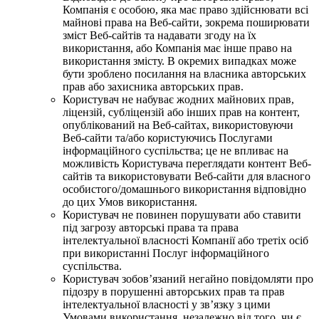
Компанія є особою, яка має право здійснювати всі
майнові права на Веб-сайти, зокрема поширювати
зміст Веб-сайтів та надавати згоду на їх
використання, або Компанія має інше право на
використання змісту. В окремих випадках може
бути зроблено посилання на власника авторських
прав або захисника авторських прав.
Користувач не набуває жодних майнових прав,
ліцензій, субліцензій або інших прав на контент,
опублікований на Веб-сайтах, використовуючи
Веб-сайти та/або користуючись Послугами
інформаційного суспільства; це не впливає на
можливість Користувача переглядати контент Веб-
сайтів та використовувати Веб-сайти для власного
особистого/домашнього використання відповідно
до цих Умов використання.
Користувач не повинен порушувати або ставити
під загрозу авторські права та права
інтелектуальної власності Компанії або третіх осіб
при використанні Послуг інформаційного
суспільства.
Користувач зобов’язаний негайно повідомляти про
підозру в порушенні авторських прав та прав
інтелектуальної власності у зв’язку з цими
Умовами використання, незалежно від того, чи є