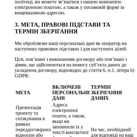
політиці, ви можете зв’язатися з нашою компанією
електронною поштою, а також у письмовій формі за
вищевказаною адресою.
3. МЕТА, ПРАВОВІ ПІДСТАВИ ТА
ТЕРМІН ЗБЕРІГАННЯ
Ми обробляємо ваші персональні дані як оператор на
наступних правових підставах і для наступних цілей.
Цілі, пов’язані з виконанням договору або пов’язані з
діями, що здійснюються на вимогу суб’єкта даних до
укладення договору, відповідно до стаття 6, п.1, літера b)
GDPR:
ВКЛЮЧЕНІ
ТЕРМІН
МЕТА
ПЕРСОНАЛЬНІ
ЗБЕРІГАННЯ
ДАНІ
ДАНИХ
Адреса
Презентація
електронної
проекту та
пошти, а також,
спілкування в
якщо ви
рамках
заповнили їх у
переддоговірних
На час, необхідний
тексті контактної
відносин або
для відповіді на ваш