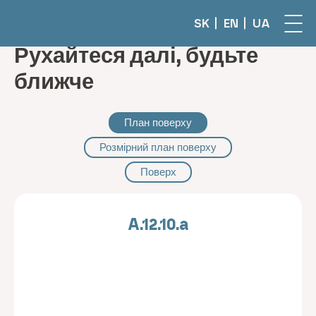
SK
EN
UA
Рухайтеся далі, будьте
ближче
План поверху
Розмірний план поверху
Поверх
A.12.10.a