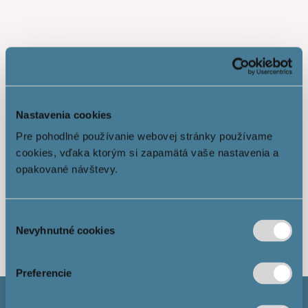
Nastavenia cookies
Pre pohodlné používanie webovej stránky používame
cookies, vďaka ktorým si zapamätá vaše nastavenia a
opakované návštevy.
Показати більше
Výber
Nevyhnutné cookies
súhlasu
Preferencie