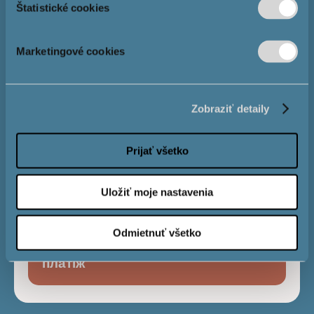
Štatistické cookies
Розмір іпотеки
Marketingové cookies
Процентна
4,0 %
Zobraziť detaily
ставка
Prijať všetko
Строк виплати
Uložiť moje nastavenia
Odmietnuť všetko
Місячний
€
платіж