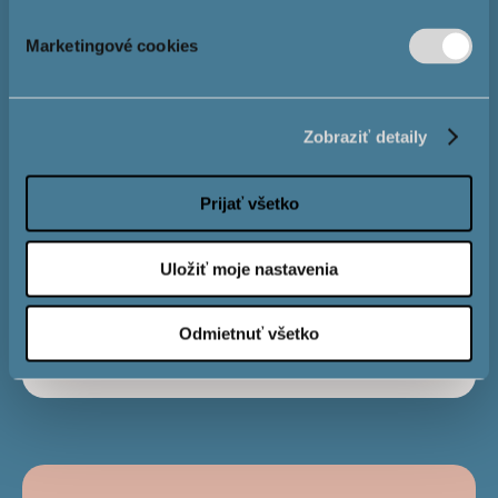
Marketingové cookies
Процентна
4,0 %
ставка
Zobraziť detaily
Строк виплати
Prijať všetko
Uložiť moje nastavenia
Місячний
€
платіж
Odmietnuť všetko