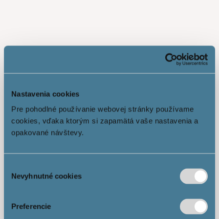
Nastavenia cookies
Pre pohodlné používanie webovej stránky používame
cookies, vďaka ktorým si zapamätá vaše nastavenia a
opakované návštevy.
Výber
Nevyhnutné cookies
Показати більше
súhlasu
Preferencie