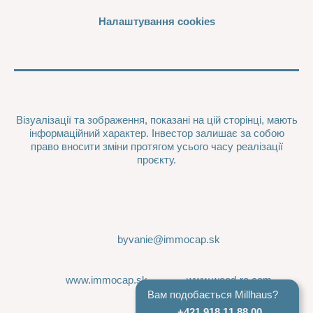
Налаштування cookies
Візуалізації та зображення, показані на цій сторінці, мають
інформаційний характер. Інвестор залишає за собою
право вносити зміни протягом усього часу реалізації
проєкту.
byvanie@immocap.sk
www.immocap.sk
www.wood-re.com
Вам подобається Millhaus?
+421 918 11 88 00