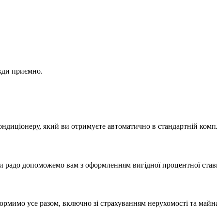
жди приємно.
иціонеру, який ви отримуєте автоматично в стандартній компл
 ми радо допоможемо вам з оформленням вигідної процентної став
оформимо усе разом, включно зі страхуванням нерухомості та майн