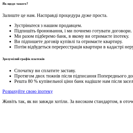
Як щодо такого?
Залиште це нам. Насправді процедура дуже проста.
Зустріньтеся з нашим продавцем.
Підпишіть бронювання, і ми почнемо готувати договори.
Ми разом підберемо банк, в якому ви отримаєте іпотеку.
Ви підпишете договір купівлі та отримаєте квартиру.
Потім відбудеться перереєстрація квартири в кадастрі нер
Зрозумілий графік платежів
Спочатку ви сплатите заставу.
Протягом двох тижнів після підписання Попереднього дого
Решта 80 % купівельної ціни банк надішле нам після засе
Розрахуйте свою іпотеку
Живіть так, як ви завжди хотіли. За високим стандартом, в оточ