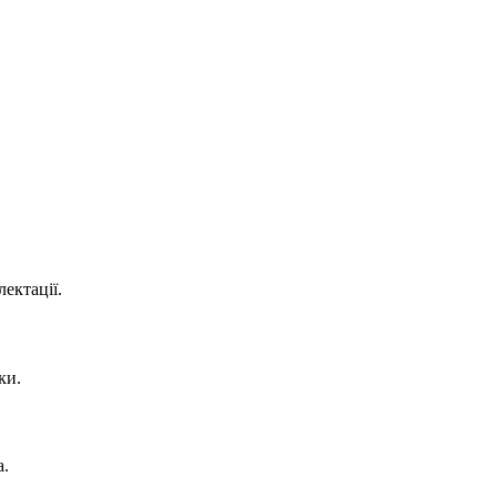
ектації.
ки.
а.