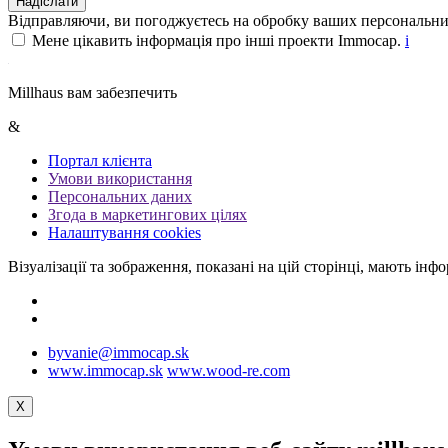
Надіслати
Відправляючи, ви погоджуєтесь на обробку ваших персональн
Мене цікавить інформація про інші проекти Immocap.
i
Millhaus вам забезпечить
&
Портал клієнта
Умови використання
Персональних даних
Згода в маркетингових цілях
Налаштування cookies
Візуалізації та зображення, показані на цій сторінці, мають ін
byvanie@immocap.sk
www.immocap.sk
www.wood-re.com
X