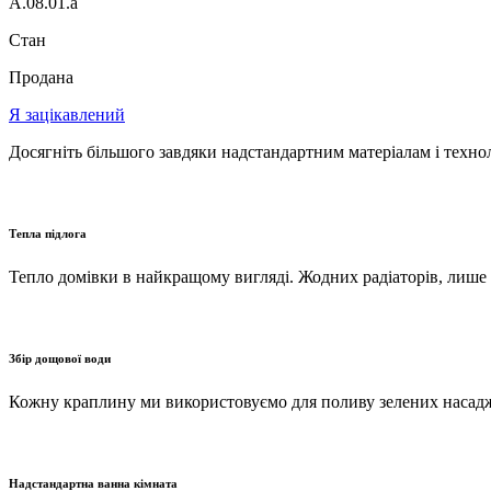
A.08.01.a
Стан
Продана
Я зацікавлений
Досягніть більшого завдяки надстандартним матеріалам і техно
Тепла підлога
Тепло домівки в найкращому вигляді. Жодних радіаторів, лише
Збір дощової води
Кожну краплину ми використовуємо для поливу зелених насадж
Надстандартна ванна кімната