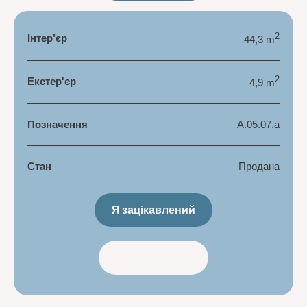
2
Інтер’єр
44,3 m
2
Екстер'єр
4,9 m
Позначення
A.05.07.a
Стан
Продана
Я зацікавлений