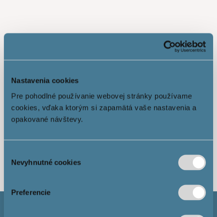
Nastavenia cookies
Pre pohodlné používanie webovej stránky používame
cookies, vďaka ktorým si zapamätá vaše nastavenia a
opakované návštevy.
Показати більше
Výber
Nevyhnutné cookies
súhlasu
Preferencie