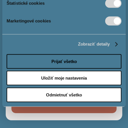
Štatistické cookies
Розмір іпотеки
Marketingové cookies
Процентна
4,0 %
Zobraziť detaily
ставка
Prijať všetko
Строк виплати
Uložiť moje nastavenia
Odmietnuť všetko
Місячний
€
платіж