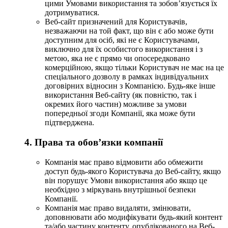
цими Умовами використання та зобов’язується їх
дотримуватися.
Веб-сайт призначений для Користувачів,
незважаючи на той факт, що він є або може бути
доступним для осіб, які не є Користувачами,
виключно для їх особистого використання і з
метою, яка не є прямо чи опосередковано
комерційною, якщо тільки Користувач не має на це
спеціального дозволу в рамках індивідуальних
договірних відносин з Компанією. Будь-яке інше
використання Веб-сайту (як повністю, так і
окремих його частин) можливе за умови
попередньої згоди Компанії, яка може бути
підтверджена.
4. Права та обов’язки компанії
Компанія має право відмовити або обмежити
доступ будь-якого Користувача до Веб-сайту, якщо
він порушує Умови використання або якщо це
необхідно з міркувань внутрішньої безпеки
Компанії.
Компанія має право видаляти, змінювати,
доповнювати або модифікувати будь-який контент
та/або частину контенту, опублікованого на Веб-