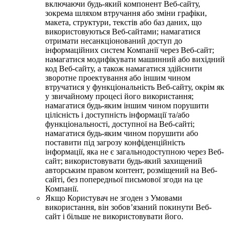
включаючи будь-який компонент Веб-сайту,
зокрема шляхом втручання або зміни графіки,
макета, структури, текстів або баз даних, що
використовуються Веб-сайтами; намагатися
отримати несанкціонований доступ до
інформаційних систем Компанії через Веб-сайт;
намагатися модифікувати машинний або вихідний
код Веб-сайту, а також намагатися здійснити
зворотне проектування або іншим чином
втручатися у функціональність Веб-сайту, окрім як
у звичайному процесі його використання;
намагатися будь-яким іншим чином порушити
цілісність і доступність інформації та/або
функціональності, доступної на Веб-сайті;
намагатися будь-яким чином порушити або
поставити під загрозу конфіденційність
інформації, яка не є загальнодоступною через Веб-
сайт; використовувати будь-який захищений
авторським правом контент, розміщений на Веб-
сайті, без попередньої письмової згоди на це
Компанії.
Якщо Користувач не згоден з Умовами
використання, він зобов’язаний покинути Веб-
сайт і більше не використовувати його.