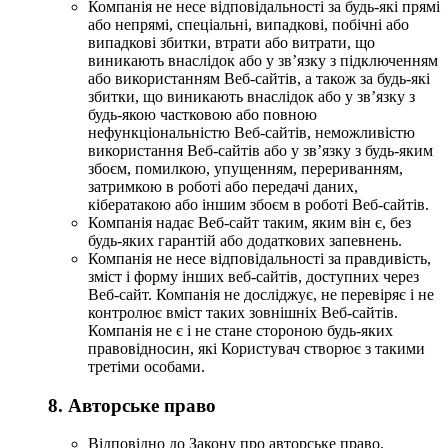
Компанія не несе відповідальності за будь-які прямі
або непрямі, спеціальні, випадкові, побічні або
випадкові збитки, втрати або витрати, що
виникають внаслідок або у зв’язку з підключенням
або використанням Веб-сайтів, а також за будь-які
збитки, що виникають внаслідок або у зв’язку з
будь-якою частковою або повною
нефункціональністю Веб-сайтів, неможливістю
використання Веб-сайтів або у зв’язку з будь-яким
збоєм, помилкою, упущенням, перериванням,
затримкою в роботі або передачі даних,
кібератакою або іншим збоєм в роботі Веб-сайтів.
Компанія надає Веб-сайт таким, яким він є, без
будь-яких гарантій або додаткових запевнень.
Компанія не несе відповідальності за правдивість,
зміст і форму інших веб-сайтів, доступних через
Веб-сайт. Компанія не досліджує, не перевіряє і не
контролює вміст таких зовнішніх Веб-сайтів.
Компанія не є і не стане стороною будь-яких
правовідносин, які Користувач створює з такими
третіми особами.
8. Авторське право
Відповідно до Закону про авторське право,