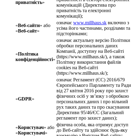
приватність
»
комунікацій (Директива про
приватність та електронні
комунікації);
означає
www.millhaus.sk
включно з
«
Веб-сайти
» або
усіма його частинами, розділами та
«
Веб-сайт
»
підсторінками;
означає актуальну версію Політики
обробки персональних даних
Компанії, доступну на Веб-сайті
«
Політика
(https://www.millhaus.sk/), а також
конфіденційності
»
Політику використання файлів
cookies на Веб-сайті
(https://www.millhaus.sk/);
означає Регламент (ЄС) 2016/679
Європейського Парламенту та Ради
від 27 квітня 2016 року про захист
фізичних осіб у зв’язку з обробкою
«
GDPR
»
персональних даних і про вільний
рух таких даних та про скасування
Директиви 95/46/ЄС (Загальний
регламент про захист даних);
фізична особа, яка отримує доступ
«
Користувач
» або
до Веб-сайту та здійснює будь-яку
«
Користувачі
»
взаємодію з Вмістом Веб-сайту;