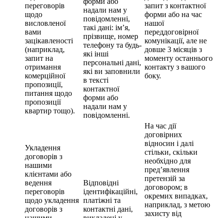
форми або
переговорів
запит з контактної
надали нам у
щодо
форми або на час
повідомленні,
висловленої
нашої
такі дані: ім’я,
вами
переддоговірної
прізвище, номер
зацікавленості
комунікації, але не
телефону та будь-
(наприклад,
довше 3 місяців з
які інші
запит на
моменту останнього
персональні дані,
отримання
контакту з вашого
які ви заповнили
комерційної
боку.
в тексті
пропозиції,
контактної
питання щодо
форми або
пропозиції
надали нам у
квартир тощо).
повідомленні.
На час дії
договірних
відносин і далі
Укладення
стільки, скільки
договорів з
необхідно для
нашими
пред’явлення
клієнтами або
претензій за
ведення
Відповідні
договором; в
переговорів
ідентифікаційні,
окремих випадках,
щодо укладення
платіжні та
наприклад, з метою
договорів з
контактні дані,
захисту від
нашими
викладені у