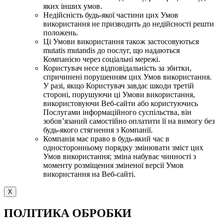
яких інших умов.
Недійсність будь-якої частини цих Умов
використання не призводить до недійсності решти
положень.
Ці Умови використання також застосовуються
mutatis mutandis до послуг, що надаються
Компанією через соціальні мережі.
Користувач несе відповідальність за збитки,
спричинені порушенням цих Умов використання.
У разі, якщо Користувач завдає шкоди третій
стороні, порушуючи ці Умови використання,
використовуючи Веб-сайти або користуючись
Послугами інформаційного суспільства, він
зобов’язаний самостійно оплатити її на вимогу без
будь-якого стягнення з Компанії.
Компанія має право в будь-який час в
односторонньому порядку змінювати зміст цих
Умов використання; зміна набуває чинності з
моменту розміщення зміненої версії Умов
використання на Веб-сайті.
X
ПОЛІТИКА ОБРОБКИ