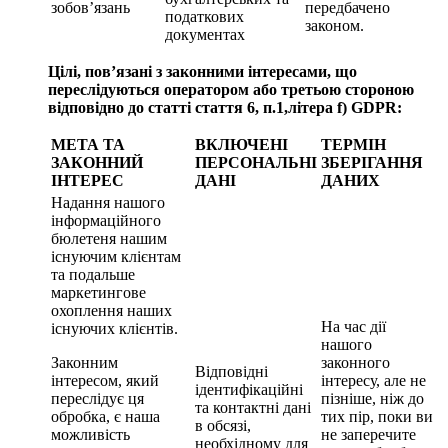
зобов’язань
передбачено
податкових
законом.
документах
Цілі, пов’язані з законними інтересами, що
переслідуються оператором або третьою стороною
відповідно до статті стаття 6, п.1,
літера f) GDPR:
МЕТА ТА
ВКЛЮЧЕНІ
ТЕРМІН
ЗАКОННИЙ
ПЕРСОНАЛЬНІ
ЗБЕРІГАННЯ
ІНТЕРЕС
ДАНІ
ДАНИХ
Надання нашого
інформаційного
бюлетеня нашим
існуючим клієнтам
та подальше
маркетингове
охоплення наших
На час дії
існуючих клієнтів.
нашого
Законним
законного
Відповідні
інтересом, який
інтересу, але не
ідентифікаційні
переслідує ця
пізніше, ніж до
та контактні дані
обробка, є наша
тих пір, поки ви
в обсязі,
можливість
не заперечите
необхідному для