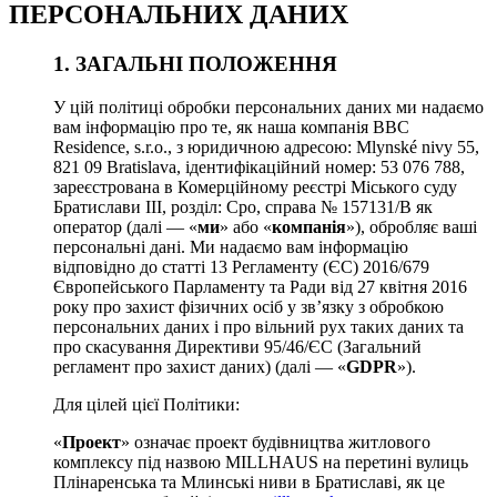
ПЕРСОНАЛЬНИХ ДАНИХ
1. ЗАГАЛЬНІ ПОЛОЖЕННЯ
У цій політиці обробки персональних даних ми надаємо
вам інформацію про те, як наша компанія BBC
Residence, s.r.o., з юридичною адресою: Mlynské nivy 55,
821 09 Bratislava, ідентифікаційний номер: 53 076 788,
зареєстрована в Комерційному реєстрі Міського суду
Братислави III, розділ: Сро, справа № 157131/B як
оператор (далі — «
ми
» або «
компанія
»), обробляє ваші
персональні дані. Ми надаємо вам інформацію
відповідно до статті 13 Регламенту (ЄС) 2016/679
Європейського Парламенту та Ради від 27 квітня 2016
року про захист фізичних осіб у зв’язку з обробкою
персональних даних і про вільний рух таких даних та
про скасування Директиви 95/46/ЄС (Загальний
регламент про захист даних) (далі — «
GDPR
»).
Для цілей цієї Політики:
«
Проект
» означає проект будівництва житлового
комплексу під назвою MILLHAUS на перетині вулиць
Плінаренська та Млинські ниви в Братиславі, як це