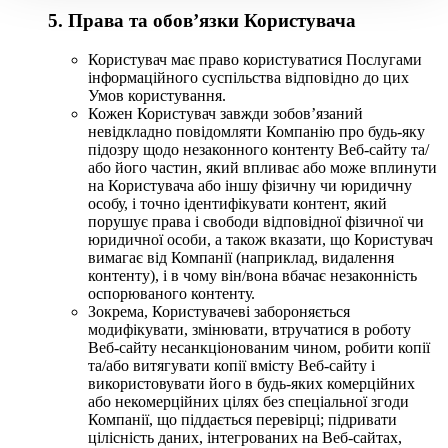
5. Права та обов’язки Користувача
Користувач має право користуватися Послугами
інформаційного суспільства відповідно до цих
Умов користування.
Кожен Користувач завжди зобов’язаний
невідкладно повідомляти Компанію про будь-яку
підозру щодо незаконного контенту Веб-сайту та/
або його частин, який впливає або може вплинути
на Користувача або іншу фізичну чи юридичну
особу, і точно ідентифікувати контент, який
порушує права і свободи відповідної фізичної чи
юридичної особи, а також вказати, що Користувач
вимагає від Компанії (наприклад, видалення
контенту), і в чому він/вона вбачає незаконність
оспорюваного контенту.
Зокрема, Користувачеві забороняється
модифікувати, змінювати, втручатися в роботу
Веб-сайту несанкціонованим чином, робити копії
та/або витягувати копії вмісту Веб-сайту і
використовувати його в будь-яких комерційних
або некомерційних цілях без спеціальної згоди
Компанії, що піддається перевірці; підривати
цілісність даних, інтегрованих на Веб-сайтах,