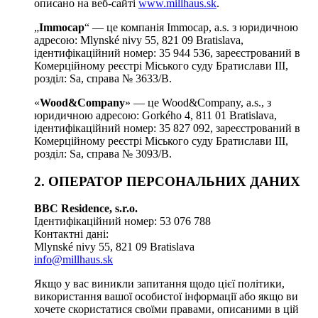
описано на веб-сайті
www.millhaus.sk
.
„
Immocap
“ — це компанія Immocap, a.s. з юридичною
адресою: Mlynské nivy 55, 821 09 Bratislava,
ідентифікаційний номер: 35 944 536, зареєстрований в
Комерційному реєстрі Міського суду Братислави III,
розділ: Sa, справа № 3633/B.
«
Wood&Company
» — це Wood&Company, a.s., з
юридичною адресою: Gorkého 4, 811 01 Bratislava,
ідентифікаційний номер: 35 827 092, зареєстрований в
Комерційному реєстрі Міського суду Братислави III,
розділ: Sa, справа № 3093/B.
2. ОПЕРАТОР ПЕРСОНАЛЬНИХ ДАНИХ
BBC Residence, s.r.o.
Ідентифікаційний номер: 53 076 788
Контактні дані:
Mlynské nivy 55, 821 09 Bratislava
info@millhaus.sk
Якщо у вас виникли запитання щодо цієї політики,
використання вашої особистої інформації або якщо ви
хочете скористатися своїми правами, описаними в цій