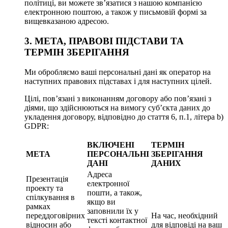
політиці, ви можете зв’язатися з нашою компанією
електронною поштою, а також у письмовій формі за
вищевказаною адресою.
3. МЕТА, ПРАВОВІ ПІДСТАВИ ТА
ТЕРМІН ЗБЕРІГАННЯ
Ми обробляємо ваші персональні дані як оператор на
наступних правових підставах і для наступних цілей.
Цілі, пов’язані з виконанням договору або пов’язані з
діями, що здійснюються на вимогу суб’єкта даних до
укладення договору, відповідно до стаття 6, п.1, літера b)
GDPR:
ВКЛЮЧЕНІ
ТЕРМІН
МЕТА
ПЕРСОНАЛЬНІ
ЗБЕРІГАННЯ
ДАНІ
ДАНИХ
Адреса
Презентація
електронної
проекту та
пошти, а також,
спілкування в
якщо ви
рамках
заповнили їх у
переддоговірних
На час, необхідний
тексті контактної
відносин або
для відповіді на ваш