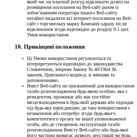
який час на власний розсуд відкликати дозвіл на
розміщення посилання на Веб-сайт разом із
зобов’язанням оператора іншого Веб-сайту
негайно видалити всі інтернет-посилання на Веб-
сайт і торговельну марку Компанії одразу після
відкликання згоди відповідно до розділу 9.1 цих
Умов використання.
10. Прикінцеві положення
Ці Умови використання регулюються та
інтерпретуються відповідно до законодавства
Словаччини, зокрема Закону № 40/1964 Зб.
законів, Цивільного кодексу, зі змінами та
доповненнями.
Вміст Веб-сайту не призначений для використання
та/або розповсюдження будь-якою особою, яка є
резидентом, проживає або має постійне
місцезнаходження в будь-якій державі або підпадає
під будь-яку юрисдикцію, де таке використання є
незаконним або потребує згоди будь-якого
компетентного органу чи іншої уповноваженої
особи, або де створення, експлуатація та/або
розповсюдження Вмісту Веб-сайту або будь-якої
його частини вимагає дозволу, реєстрації чи будь-