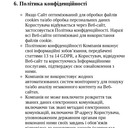
6. Політика конфіденційності
Якщо Сайт оптимізований для обробки файлів
cookies та/або обробка персональних даних
Користувача відбувається через Веб-сайт,
застосовується Політика конфіденційності. Наразі
всі Веб-сайти оптимізовані для використання
файлів cookie.
Політикою конфіденційності Компанія виконує
свої інформаційні зобов’язання, передбачені
статтями 13 та 14 GDPR, а Користувач, відвідуючи
Веб-сайт та користуючись Інформаційними
послугами, підтверджує своє ознайомлення з
ними.
Компанія не використовує жодних
автоматизованих систем моніторингу для пошуку
та/або аналізу незаконного контенту на Веб-
сайтах.
Компанія не може виключити розкриття так
званих даних електронних комунікацій,
включаючи так звані метадані електронних
комунікацій, включаючи IP-адресу Користувача,
уповноваженим державним органам при
виконанні ними своїх завдань і обов’язків
відповідно до конкретних законів (наприклад,