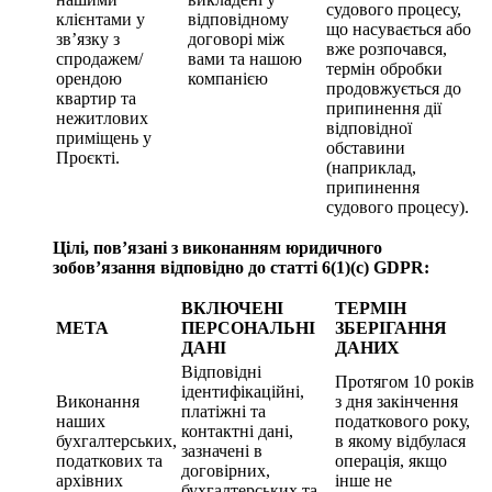
судового процесу,
клієнтами у
відповідному
що насувається або
зв’язку з
договорі між
вже розпочався,
спродажем/
вами та нашою
термін обробки
орендою
компанією
продовжується до
квартир та
припинення дії
нежитлових
відповідної
приміщень у
обставини
Проєкті.
(наприклад,
припинення
судового процесу).
Цілі, пов’язані з виконанням юридичного
зобов’язання відповідно до статті 6(1)(c) GDPR:
ВКЛЮЧЕНІ
ТЕРМІН
МЕТА
ПЕРСОНАЛЬНІ
ЗБЕРІГАННЯ
ДАНІ
ДАНИХ
Відповідні
Протягом 10 років
ідентифікаційні,
Виконання
з дня закінчення
платіжні та
наших
податкового року,
контактні дані,
бухгалтерських,
в якому відбулася
зазначені в
податкових та
операція, якщо
договірних,
архівних
інше не
бухгалтерських та