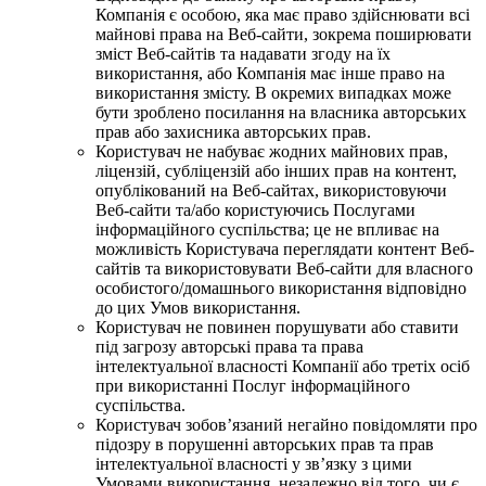
Компанія є особою, яка має право здійснювати всі
майнові права на Веб-сайти, зокрема поширювати
зміст Веб-сайтів та надавати згоду на їх
використання, або Компанія має інше право на
використання змісту. В окремих випадках може
бути зроблено посилання на власника авторських
прав або захисника авторських прав.
Користувач не набуває жодних майнових прав,
ліцензій, субліцензій або інших прав на контент,
опублікований на Веб-сайтах, використовуючи
Веб-сайти та/або користуючись Послугами
інформаційного суспільства; це не впливає на
можливість Користувача переглядати контент Веб-
сайтів та використовувати Веб-сайти для власного
особистого/домашнього використання відповідно
до цих Умов використання.
Користувач не повинен порушувати або ставити
під загрозу авторські права та права
інтелектуальної власності Компанії або третіх осіб
при використанні Послуг інформаційного
суспільства.
Користувач зобов’язаний негайно повідомляти про
підозру в порушенні авторських прав та прав
інтелектуальної власності у зв’язку з цими
Умовами використання, незалежно від того, чи є