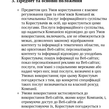
3. Предмет та основні положення
Предметом цих Умов користування є взаємне
регулювання прав та обов’язків Компанії як
постачальника Послуг інформаційного суспільства
та Користувачів як осіб, що користуються цими
послугами. Послуги інформаційного суспільства,
що надаються Компанією відповідно до цих Умов
використання, включають, але не обмежуються (в
межах, дозволених законом): відображення
контенту та інформації в тематичних областях, на
які орієнтовані Веб-сайти; персоналізацію
контенту та інформації відповідно до уподобань
Користувача; пошук інформації на Веб-сайтах;
показ персоналізованої реклами на Веб-сайтах;
послуги, пов’язані з соціальними мережами або
надані через них; інші послуги, визначені в цих
Умовах використання; при цьому Користувач
погоджується з тим, що конкретні специфікації
таких послуг визначаються на власний розсуд
Компанії.
Умови використання застосовуються до
використання Веб-сайтів, якими керує Компанія, і,
отримуючи доступ до Веб-сайтів або
використовуючи їх, Користувач погоджується з