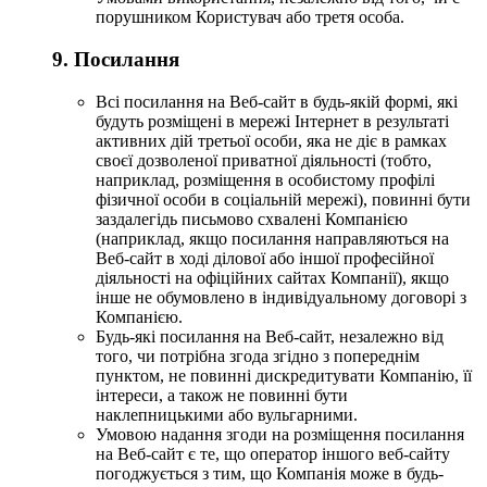
порушником Користувач або третя особа.
9. Посилання
Всі посилання на Веб-сайт в будь-якій формі, які
будуть розміщені в мережі Інтернет в результаті
активних дій третьої особи, яка не діє в рамках
своєї дозволеної приватної діяльності (тобто,
наприклад, розміщення в особистому профілі
фізичної особи в соціальній мережі), повинні бути
заздалегідь письмово схвалені Компанією
(наприклад, якщо посилання направляються на
Веб-сайт в ході ділової або іншої професійної
діяльності на офіційних сайтах Компанії), якщо
інше не обумовлено в індивідуальному договорі з
Компанією.
Будь-які посилання на Веб-сайт, незалежно від
того, чи потрібна згода згідно з попереднім
пунктом, не повинні дискредитувати Компанію, її
інтереси, а також не повинні бути
наклепницькими або вульгарними.
Умовою надання згоди на розміщення посилання
на Веб-сайт є те, що оператор іншого веб-сайту
погоджується з тим, що Компанія може в будь-