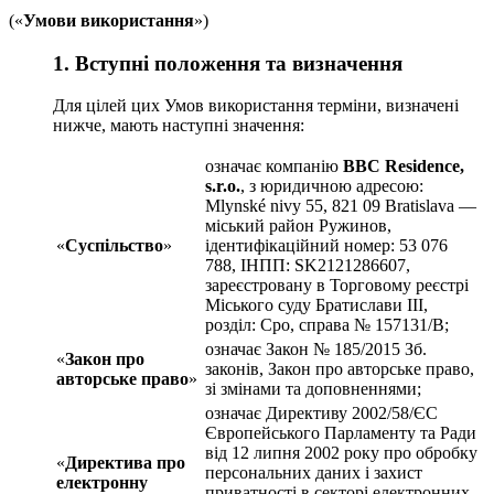
(«
Умови використання
»)
1. Вступні положення та визначення
Для цілей цих Умов використання терміни, визначені
нижче, мають наступні значення:
означає компанію
BBC Residence,
s.r.o.
, з юридичною адресою:
Mlynské nivy 55, 821 09 Bratislava —
міський район Ружинов,
«
Суспільство
»
ідентифікаційний номер: 53 076
788, IНПП: SK2121286607,
зареєстровану в Торговому реєстрі
Міського суду Братислави III,
розділ: Сро, справа № 157131/B;
означає Закон № 185/2015 Зб.
«
Закон про
законів, Закон про авторське право,
авторське право
»
зі змінами та доповненнями;
означає Директиву 2002/58/ЄС
Європейського Парламенту та Ради
від 12 липня 2002 року про обробку
«
Директива про
персональних даних і захист
електронну
приватності в секторі електронних