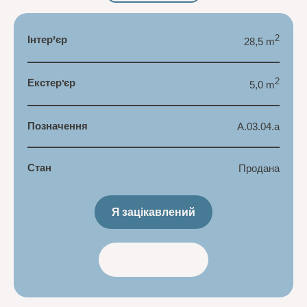
Інтер’єр
2
28,5 m
Екстер'єр
2
5,0 m
Позначення
A.03.04.a
Стан
Продана
Я зацікавлений