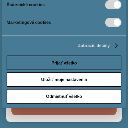
Štatistické cookies
Розмір іпотеки
Marketingové cookies
Процентна
4,0 %
Zobraziť detaily
ставка
Prijať všetko
Строк виплати
Uložiť moje nastavenia
Odmietnuť všetko
Місячний
€
платіж