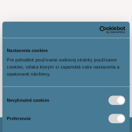
Nastavenia cookies
Pre pohodlné používanie webovej stránky používame
cookies, vďaka ktorým si zapamätá vaše nastavenia a
opakované návštevy.
Показати більше
Výber
Nevyhnutné cookies
súhlasu
Preferencie