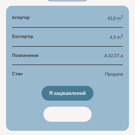
Інтер’єр
2
43,8 m
Екстер'єр
2
4,9 m
Позначення
A.02.07.a
Стан
Продана
Я зацікавлений