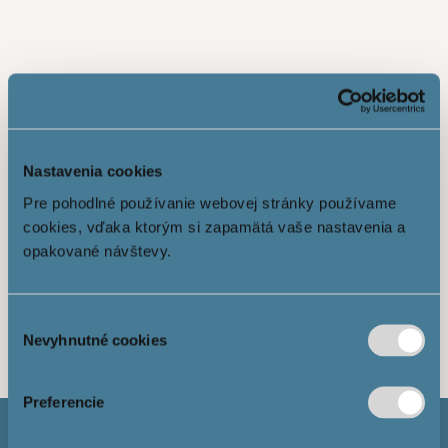
Nastavenia cookies
Pre pohodlné používanie webovej stránky používame
cookies, vďaka ktorým si zapamätá vaše nastavenia a
opakované návštevy.
Показати більше
Výber
Nevyhnutné cookies
súhlasu
Preferencie