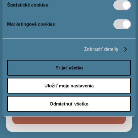
Štatistické cookies
Розмір іпотеки
Marketingové cookies
Процентна
4,0 %
Zobraziť detaily
ставка
Prijať všetko
Строк виплати
Uložiť moje nastavenia
Odmietnuť všetko
Місячний
€
платіж