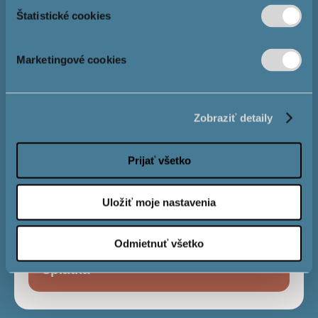
Štatistické cookies
Výška hypotéky
Marketingové cookies
Zobraziť detaily
Úrok
4,0 %
Prijať všetko
Obdobie
splatnosti
Uložiť moje nastavenia
Odmietnuť všetko
Mesačná
€
splátka