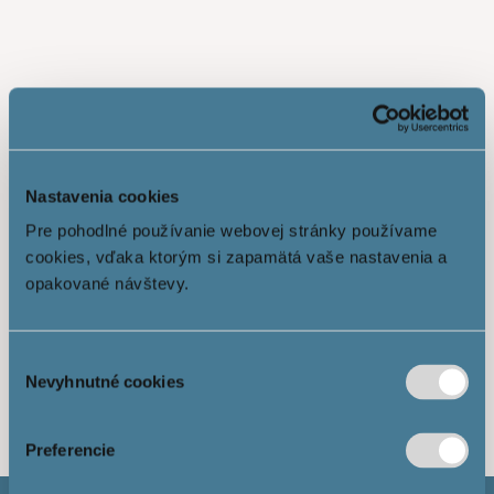
Nastavenia cookies
Pre pohodlné používanie webovej stránky používame
cookies, vďaka ktorým si zapamätá vaše nastavenia a
opakované návštevy.
Výber
Ukáž viac
Nevyhnutné cookies
súhlasu
Preferencie