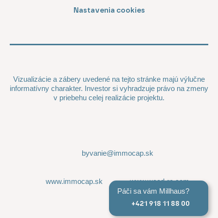
Nastavenia cookies
Vizualizácie a zábery uvedené na tejto stránke majú výlučne
informatívny charakter. Investor si vyhradzuje právo na zmeny
v priebehu celej realizácie projektu.
byvanie@immocap.sk
www.immocap.sk
www.wood-re.com
Páči sa vám Millhaus?
+421 918 11 88 00