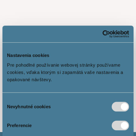
Nastavenia cookies
Pre pohodlné používanie webovej stránky používame
cookies, vďaka ktorým si zapamätá vaše nastavenia a
opakované návštevy.
Výber
Ukáž viac
Nevyhnutné cookies
súhlasu
Preferencie