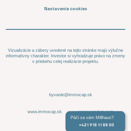
Nastavenia cookies
Vizualizácie a zábery uvedené na tejto stránke majú výlučne
informatívny charakter. Investor si vyhradzuje právo na zmeny
v priebehu celej realizácie projektu.
byvanie@immocap.sk
www.immocap.sk
www.wood-re.com
Páči sa vám Millhaus?
+421 918 11 88 00