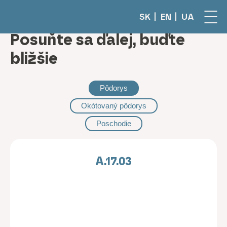
SK
EN
UA
Posuňte sa ďalej, buďte
bližšie
Pôdorys
Okótovaný pôdorys
Poschodie
A.17.03