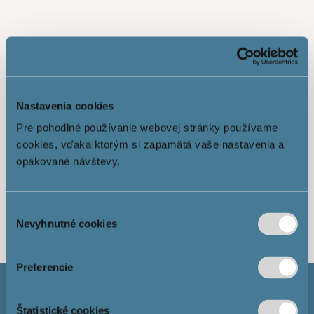
Nastavenia cookies
Pre pohodlné používanie webovej stránky používame
cookies, vďaka ktorým si zapamätá vaše nastavenia a
opakované návštevy.
Ukáž viac
Výber
Nevyhnutné cookies
súhlasu
Preferencie
Štatistické cookies