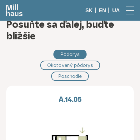
SK
EN
UA
Posuňte sa ďalej, buďte
bližšie
Pôdorys
Okótovaný pôdorys
Poschodie
A.14.05