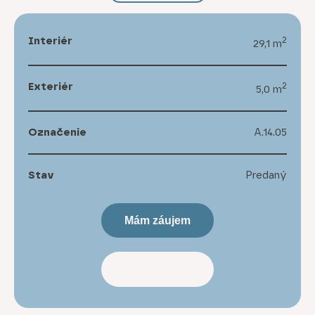
Interiér
2
29,1 m
Exteriér
2
5,0 m
Označenie
A.14.05
Stav
Predaný
Mám záujem