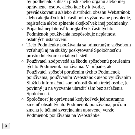
by podliehalo súhlasu príslušného orgánu alebo inej
oprávnenej osoby, alebo kde by k tvorbe,
prevádzkovaniu a/alebo distribúcii obsahu Webstránok
alebo akejkoľvek ich časti bolo vyžadované povolenie,
registrácia alebo splnenie akejkoľvek inej podmienky.
Prípadná neplatnosť ktorejkoľvek časti týchto
Podmienok používania nespôsobuje neplatnosť
ostatných ustanovení.
Tieto Podmienky používania sa primeraným spôsobom
vzťahujú aj na služby poskytované Spoločnosťou
prostredníctvom sociálnych sietí.
Používateľ zodpovedá za škodu spôsobenú porušením
týchto Podmienok používania. V prípade, ak
Používateľ spôsobí porušením týchto Podmienok
používania, používaním Webstránok alebo využívaním
Služieb informačnej spoločnosti škodu tretej osobe, je
povinný ju na vyzvanie uhradiť sám bez zaťaženia
Spoločnosti.
Spoločnosť je oprávnená kedykoľvek jednostranne
zmeniť obsah týchto Podmienok používania; pričom
zmena je účinná zverejnením upravenej verzie
Podmienok používania na Webstránke.
X