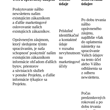
údaje
údajov
Poskytovanie nášho
newsletteru našim
existujúcim zákazníkom
Po dobu trvania
a ďalšie marketingové
nášho
oslovovanie našich
oprávneného
Príslušné
existujúcich zákazníkov.
záujmu,
identifikačné
najdlhšie však
Oprávneným záujmom,
a kontaktné
do uplatnenia
ktorý sledujeme týmto
údaje
námietky na
spracúvaním, je naša
v rozsahu
spracúvanie
schopnosť poskytnúť našim
nevyhnutnom
Vašich údajov
existujúcim zákazníkom
na
na tento účel
informácie ohľadom ďalších
marketingové
alebo Vášho
bytov, priestorov
účely
odhlásenia sa
a súvisiacich služieb
z odberu
v ponuke Projektu, a ďalšie
newslettera.
informácie týkajúce sa
Projektu.
Počas
predzmluvných
rokovaní a po
dobu trvania