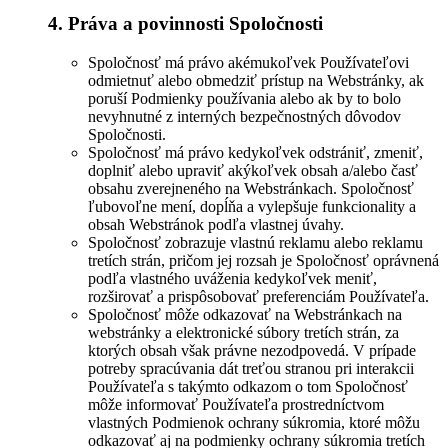
4. Práva a povinnosti Spoločnosti
Spoločnosť má právo akémukoľvek Používateľovi
odmietnuť alebo obmedziť prístup na Webstránky, ak
poruší Podmienky používania alebo ak by to bolo
nevyhnutné z interných bezpečnostných dôvodov
Spoločnosti.
Spoločnosť má právo kedykoľvek odstrániť, zmeniť,
doplniť alebo upraviť akýkoľvek obsah a/alebo časť
obsahu zverejneného na Webstránkach. Spoločnosť
ľubovoľne mení, dopĺňa a vylepšuje funkcionality a
obsah Webstránok podľa vlastnej úvahy.
Spoločnosť zobrazuje vlastnú reklamu alebo reklamu
tretích strán, pričom jej rozsah je Spoločnosť oprávnená
podľa vlastného uváženia kedykoľvek meniť,
rozširovať a prispôsobovať preferenciám Používateľa.
Spoločnosť môže odkazovať na Webstránkach na
webstránky a elektronické súbory tretích strán, za
ktorých obsah však právne nezodpovedá. V prípade
potreby spracúvania dát treťou stranou pri interakcii
Používateľa s takýmto odkazom o tom Spoločnosť
môže informovať Používateľa prostredníctvom
vlastných Podmienok ochrany súkromia, ktoré môžu
odkazovať aj na podmienky ochrany súkromia tretích