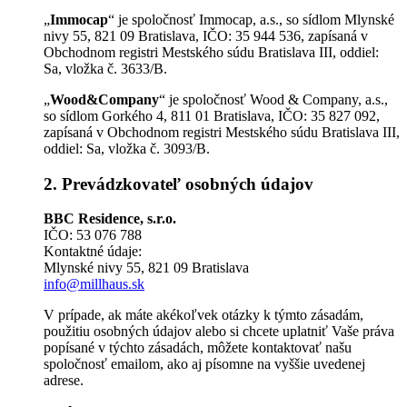
„
Immocap
“ je spoločnosť Immocap, a.s., so sídlom Mlynské
nivy 55, 821 09 Bratislava, IČO: 35 944 536, zapísaná v
Obchodnom registri Mestského súdu Bratislava III, oddiel:
Sa, vložka č. 3633/B.
„
Wood
&Company
“ je spoločnosť Wood & Company, a.s.,
so sídlom Gorkého 4, 811 01 Bratislava, IČO: 35 827 092,
zapísaná v Obchodnom registri Mestského súdu Bratislava III,
oddiel: Sa, vložka č. 3093/B.
2. Prevádzkovateľ osobných údajov
BBC Residence, s.r.o.
IČO: 53 076 788
Kontaktné údaje:
Mlynské nivy 55, 821 09 Bratislava
info@millhaus.sk
V prípade, ak máte akékoľvek otázky k týmto zásadám,
použitiu osobných údajov alebo si chcete uplatniť Vaše práva
popísané v týchto zásadách, môžete kontaktovať našu
spoločnosť emailom, ako aj písomne na vyššie uvedenej
adrese.