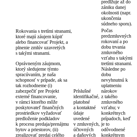
predlžuje až do
zániku danej
okolnosti (napr.
ukončenia
súdneho sporu).
Počas
Rokovania s tretími stranami,
predzmluvných
ktoré majú záujem kúpiť
rokovaní a po
alebo financovať Projekt, a
dobu trvania
plnenie zmlúv uzavretých
zmluvného
s takými stranami.
vzťahu s takými
Oprávneným záujmom,
tretími stranami.
ktorý sledujeme týmto
Následne po
spracúvaním, je naša
dobu
schopnosť v prípade, ak sa
nevyhnutnú k
tak rozhodneme (i)
uplatneniu
zabezpečiť pre Projekt
Príslušné
nárokov
externé financovanie,
identifikačné,
z takého
v rámci ktorého môže
platobné
zmluvného
poskytovateľ finančných
a kontaktné
vzťahu; v
prostriedkov vyžadovať
údaje
konkrétnych
predloženie podkladov
uvedené
prípadoch, keď
k procesu predaja/prenájmu
v zmluvných,
je to
bytov a priestorov, (ii)
účtovných
odôvodnené
zrealizovať predaj celého
a daňových
konkrétnym