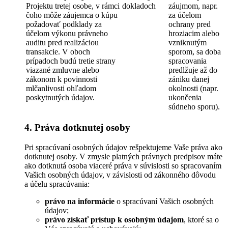
Projektu tretej osobe, v rámci
dokladoch
záujmom, napr.
čoho môže záujemca o kúpu
za účelom
požadovať podklady za
ochrany pred
účelom výkonu právneho
hroziacim alebo
auditu pred realizáciou
vzniknutým
transakcie. V oboch
sporom, sa doba
prípadoch budú tretie strany
spracovania
viazané zmluvne alebo
predlžuje až do
zákonom k povinnosti
zániku danej
mlčanlivosti ohľadom
okolnosti (napr.
poskytnutých údajov.
ukončenia
súdneho sporu).
4. Práva dotknutej osoby
Pri spracúvaní osobných údajov rešpektujeme Vaše práva ako
dotknutej osoby. V zmysle platných právnych predpisov máte
ako dotknutá osoba viaceré práva v súvislosti so spracovaním
Vašich osobných údajov, v závislosti od zákonného dôvodu
a účelu spracúvania:
právo na informácie
o spracúvaní Vašich osobných
údajov;
právo získať prístup k osobným údajom
, ktoré sa o