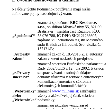
Na účely týchto Podmienok používania majú nižšie
definované pojmy nasledujúci význam:
znamená spoločnosť
BBC Residence,
s.r.o.
, so sídlom Mlynské nivy 55, 821 09
Bratislava – mestská časť Ružinov, IČO:
„
Spoločnosť
“
53 076 788, IČ DPH: SK2121286607,
zapísaná v Obchodnom registri Mestského
súdu Bratislava III, oddiel: Sro, vložka č.:
157131/B;
„
Autorský
znamená zákon č. 185/2015 Z. z. autorský
zákon
“
zákon v znení neskorších predpisov;
znamená smernicu Európskeho parlamentu a
Rady 2002/58/ES z 12. júla 2002, týkajúca
„
e-Privacy
sa spracovávania osobných údajov a
smernica
“
ochrany súkromia v sektore elektronických
komunikácií (smernica o súkromí a
elektronických komunikáciách);
„
Webstránky
“
znamená
www.millhaus.sk
zahŕňajúca
alebo
všetky a akékoľvek jej časti, sekcie a
„
Webstránka
“
podstránky;
znamenajú aktuálnu verziu zásad