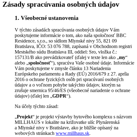
Zásady spracúvania osobných údajov
1. Všeobecné ustanovenia
V týchto zásadách spracúvania osobných údajov Vám
poskytujeme informácie o tom, ako naša spoločnosť BBC
Residence, s.r.o., so sídlom Mlynské nivy 55, 821 09
Bratislava, IČO: 53 076 788, zapísaná v Obchodnom registri
Mestského súdu Bratislava III, oddiel: Sro, vložka č.:
157131/B ako prevádzkovateľ (ďalej v texte len ako „
my
“
alebo „
spoločnosť
“), spracúva Vaše osobné údaje. Informácie
Vám poskytujeme v zmysle článku 13 Nariadenia
Európskeho parlamentu a Rady (EÚ) 2016/679 z 27. apríla
2016 o ochrane fyzických osôb pri spracúvaní osobných
údajov a o voľnom pohybe takýchto údajov, ktorým sa
zrušuje smernica 95/46/ES (všeobecné nariadenie o ochrane
údajov) (ďalej len „
GDPR
“).
Na účely týchto zásad:
„
Projekt
“ je projekt výstavby bytového komplexu s názvom
MILLHAUS v lokalite na križovatke ulíc Plynárenská
a Mlynské nivy v Bratislave, ako je bližšie opísaný na
webových stránkach
www.millhaus.sk
.