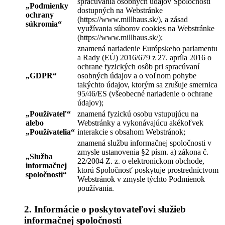
spracúvania osobných údajov Spoločnosti
„
Podmienky
dostupných na Webstránke
ochrany
(https://www.millhaus.sk/), a zásad
súkromia
“
využívania súborov cookies na Webstránke
(https://www.millhaus.sk/);
znamená nariadenie Európskeho parlamentu
a Rady (EÚ) 2016/679 z 27. apríla 2016 o
ochrane fyzických osôb pri spracúvaní
„
GDPR
“
osobných údajov a o voľnom pohybe
takýchto údajov, ktorým sa zrušuje smernica
95/46/ES (všeobecné nariadenie o ochrane
údajov);
„
Používateľ
“
znamená fyzickú osobu vstupujúcu na
alebo
Webstránky a vykonávajúcu akékoľvek
„
Používatelia
“
interakcie s obsahom Webstránok;
znamená službu informačnej spoločnosti v
zmysle ustanovenia §2 písm. a) zákona č.
„
Služba
22/2004 Z. z. o elektronickom obchode,
informačnej
ktorú Spoločnosť poskytuje prostredníctvom
spoločnosti
“
Webstránok v zmysle týchto Podmienok
používania.
2. Informácie o poskytovateľovi služieb
informačnej spoločnosti