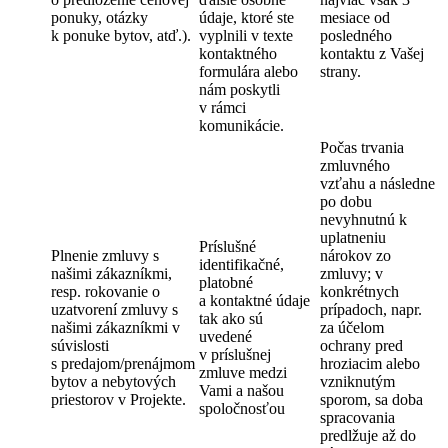
ponuky, otázky
údaje, ktoré ste
mesiace od
k ponuke bytov, atď.).
vyplnili v texte
posledného
kontaktného
kontaktu z Vašej
formulára alebo
strany.
nám poskytli
v rámci
komunikácie.
Počas trvania
zmluvného
vzťahu a následne
po dobu
nevyhnutnú k
uplatneniu
Príslušné
Plnenie zmluvy s
nárokov zo
identifikačné,
našimi zákazníkmi,
zmluvy; v
platobné
resp. rokovanie o
konkrétnych
a kontaktné údaje
uzatvorení zmluvy s
prípadoch, napr.
tak ako sú
našimi zákazníkmi v
za účelom
uvedené
súvislosti
ochrany pred
v príslušnej
s predajom/prenájmom
hroziacim alebo
zmluve medzi
bytov a nebytových
vzniknutým
Vami a našou
priestorov v Projekte.
sporom, sa doba
spoločnosťou
spracovania
predlžuje až do