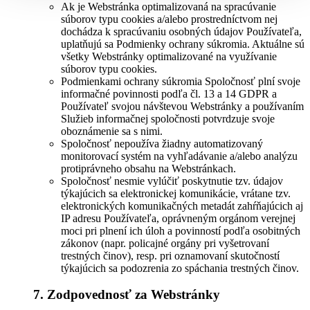
Ak je Webstránka optimalizovaná na spracúvanie
súborov typu cookies a/alebo prostredníctvom nej
dochádza k spracúvaniu osobných údajov Používateľa,
uplatňujú sa Podmienky ochrany súkromia. Aktuálne sú
všetky Webstránky optimalizované na využívanie
súborov typu cookies.
Podmienkami ochrany súkromia Spoločnosť plní svoje
informačné povinnosti podľa čl. 13 a 14 GDPR a
Používateľ svojou návštevou Webstránky a používaním
Služieb informačnej spoločnosti potvrdzuje svoje
oboznámenie sa s nimi.
Spoločnosť nepoužíva žiadny automatizovaný
monitorovací systém na vyhľadávanie a/alebo analýzu
protiprávneho obsahu na Webstránkach.
Spoločnosť nesmie vylúčiť poskytnutie tzv. údajov
týkajúcich sa elektronickej komunikácie, vrátane tzv.
elektronických komunikačných metadát zahŕňajúcich aj
IP adresu Používateľa, oprávneným orgánom verejnej
moci pri plnení ich úloh a povinností podľa osobitných
zákonov (napr. policajné orgány pri vyšetrovaní
trestných činov), resp. pri oznamovaní skutočností
týkajúcich sa podozrenia zo spáchania trestných činov.
7. Zodpovednosť za Webstránky