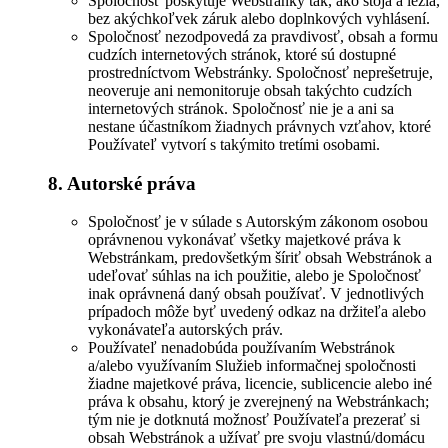
Spoločnosť poskytuje Webstránky tak, ako stoja a ležia,
bez akýchkoľvek záruk alebo doplnkových vyhlásení.
Spoločnosť nezodpovedá za pravdivosť, obsah a formu
cudzích internetových stránok, ktoré sú dostupné
prostredníctvom Webstránky. Spoločnosť neprešetruje,
neoveruje ani nemonitoruje obsah takýchto cudzích
internetových stránok. Spoločnosť nie je a ani sa
nestane účastníkom žiadnych právnych vzťahov, ktoré
Používateľ vytvorí s takýmito tretími osobami.
8. Autorské práva
Spoločnosť je v súlade s Autorským zákonom osobou
oprávnenou vykonávať všetky majetkové práva k
Webstránkam, predovšetkým šíriť obsah Webstránok a
udeľovať súhlas na ich použitie, alebo je Spoločnosť
inak oprávnená daný obsah používať. V jednotlivých
prípadoch môže byť uvedený odkaz na držiteľa alebo
vykonávateľa autorských práv.
Používateľ nenadobúda používaním Webstránok
a/alebo využívaním Služieb informačnej spoločnosti
žiadne majetkové práva, licencie, sublicencie alebo iné
práva k obsahu, ktorý je zverejnený na Webstránkach;
tým nie je dotknutá možnosť Používateľa prezerať si
obsah Webstránok a užívať pre svoju vlastnú/domácu