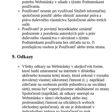
potrebu Webstránky v súlade s týmito Podmienkami
používania.
Používateľ nesmie pri využívaní Služieb informačnej
spoločnosti porušiť alebo ohroziť autorské práva a
práva duševného vlastníctva Spoločnosti alebo tretích
osôb.
Používateľ je povinný bezodkladne oznámiť
podozrenie z porušenia autorských práv a práv
duševného vlastníctva v súvislosti s týmito
Podmienkami používania bez ohľadu na to, či
porušujúcou osobou je Používateľ alebo tretia strana.
9. Odkazy
Všetky odkazy na Webstránky v akejkoľvek forme,
ktoré budú umiestnené na internete v dôsledku
aktívneho konania tretej strany, ktorá nekoná v rozsahu
dovolenej vlastnej súkromnej činnosti (t. j. napríklad
zdieľanie na osobnom profile jednotlivca na sociálnej
sieti), musia byť vopred písomne odsúhlasené zo strany
Spoločnosti (napríklad, ak odkazy smerujú na
Webstránku v rámci obchodnej alebo inej
profesionálnej činnosti na oficiálnych weboch
obchodnej spoločnosti), ak nie je dohodnuté v
individuálnej zmluve so Spoločnosťou inak.