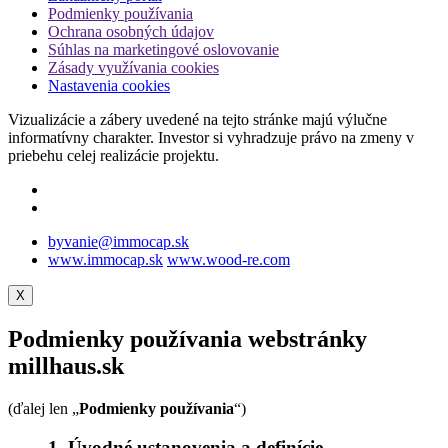
Podmienky používania
Ochrana osobných údajov
Súhlas na marketingové oslovovanie
Zásady využívania cookies
Nastavenia cookies
Vizualizácie a zábery uvedené na tejto stránke majú výlučne
informatívny charakter. Investor si vyhradzuje právo na zmeny v
priebehu celej realizácie projektu.
byvanie@immocap.sk
www.immocap.sk
www.wood-re.com
X
Podmienky používania webstránky
millhaus.sk
(ďalej len „
Podmienky používania
“)
1. Úvodné ustanovenia a definície