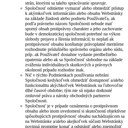
strán, ktorými sa takéto spracúvanie spravuje.
Spoločnosť odmietne vymazať alebo obmedziť prístup
k akýmkoľvek informáciám alebo obsahu Webstránky
na základe žiadosti alebo podnetu Používateľa, ak
podľa právneho názoru Spoločnosti nebude mať
sporný obsah protiprávny charakter a jeho zachovanie
bude v demokratickej spoločnosti potrebné na výkon
slobody prejavu a šírenia informácií; to neplatí ak
protiprávnosť obsahu konštatuje právoplatné meritórne
rozhodnutie príslušného správneho orgánu alebo súdu,
príp. ak Používateľ dosiahne vydanie predbežného
opatrenia alebo ak sa Spoločnosť slobodne na základe
zváženia individuálnych skutkových a právnych
okolností prípadu rozhodne inak.
Nič v týchto Podmienkach používania nebráni
Spoločnosti kedykoľvek obmedziť dostupnosť a/alebo
funkcionalitu akýchkoľvek Webstránok na ľubovoľne
dlhé časové obdobie; tým nie sú nijako dotknuté
zmluvné práva a nároky obchodných partnerov
Spoločnosti.
Spoločnosť je v prípade oznámenia o protiprávnom
obsahu alebo inom uvedomení si skutočností objektívne
spôsobujúcich protiprávnosť obsahu nachádzajúcom sa
na Webstránke a/alebo akejkoľvek súčasti Webstránky
povinná promptne konať a odstrániť alebo znemožniť