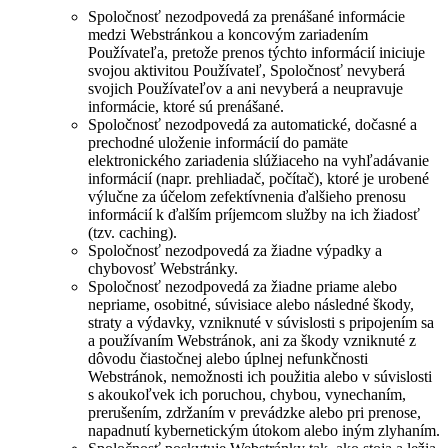
Spoločnosť nezodpovedá za prenášané informácie
medzi Webstránkou a koncovým zariadením
Používateľa, pretože prenos týchto informácií iniciuje
svojou aktivitou Používateľ, Spoločnosť nevyberá
svojich Používateľov a ani nevyberá a neupravuje
informácie, ktoré sú prenášané.
Spoločnosť nezodpovedá za automatické, dočasné a
prechodné uloženie informácií do pamäte
elektronického zariadenia slúžiaceho na vyhľadávanie
informácií (napr. prehliadač, počítač), ktoré je urobené
výlučne za účelom zefektívnenia ďalšieho prenosu
informácií k ďalším príjemcom služby na ich žiadosť
(tzv. caching).
Spoločnosť nezodpovedá za žiadne výpadky a
chybovosť Webstránky.
Spoločnosť nezodpovedá za žiadne priame alebo
nepriame, osobitné, súvisiace alebo následné škody,
straty a výdavky, vzniknuté v súvislosti s pripojením sa
a používaním Webstránok, ani za škody vzniknuté z
dôvodu čiastočnej alebo úplnej nefunkčnosti
Webstránok, nemožnosti ich použitia alebo v súvislosti
s akoukoľvek ich poruchou, chybou, vynechaním,
prerušením, zdržaním v prevádzke alebo pri prenose,
napadnutí kybernetickým útokom alebo iným zlyhaním.