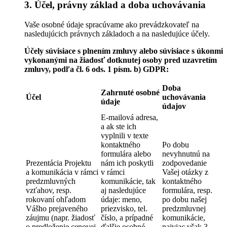
3. Účel, právny základ a doba uchovávania
Vaše osobné údaje spracúvame ako prevádzkovateľ na
nasledujúcich právnych základoch a na nasledujúce účely.
Účely súvisiace s plnením zmluvy alebo súvisiace s úkonmi
vykonanými na žiadosť dotknutej osoby pred uzavretím
zmluvy, podľa čl. 6 ods. 1 písm. b) GDPR:
Doba
Zahrnuté osobné
Účel
uchovávania
údaje
údajov
E-mailová adresa,
a ak ste ich
vyplnili v texte
kontaktného
Po dobu
formulára alebo
nevyhnutnú na
Prezentácia Projektu
nám ich poskytli
zodpovedanie
a komunikácia v rámci
v rámci
Vašej otázky z
predzmluvných
komunikácie, tak
kontaktného
vzťahov, resp.
aj nasledujúce
formulára, resp.
rokovaní ohľadom
údaje: meno,
po dobu našej
Vášho prejaveného
priezvisko, tel.
predzmluvnej
záujmu (napr. žiadosť
číslo, a prípadné
komunikácie,
o predloženie cenovej
ďalšie osobné
najviac však 3