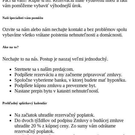
Páči sa vám? Kúpte si ho. Rezerváciu máte vybavenú hneď a radi
vám pomôžeme vybaviť výhodnejší úrok.
Naši špecialisti vám pomôžu
Ozvite sa nám alebo nám nechajte kontakt a bez problémov spolu
vybavíme všetko vrátane poistenia nehnuteľnosti a domácnosti.
Ako na to?
Nechajte to na nás. Postup je naozaj veľmi jednoduchý.
Stretnete sa s naším predajcom.
Podpíšete rezerváciu a my začneme pripravovať zmluvy.
Spoločne vyberieme banku, v ktorej budete mať hypotéku.
Podpíšete kúpnu zmluvu a prevezmete byt.
Nastane prepis bytu v katastri nehnuteľností.
Prehľadný splátkový kalendár
Na začiatok uhradíte rezervačný poplatok.
Do dvoch týždňov od podpisu Zmluvy o budúcej zmluve
uhradíte 20 % z kúpnej ceny. Zo sumy vám odrátame
rezervačný poplatok.