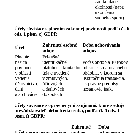
zániku danej
okolnosti (napr.
ukončenia
súdneho sporu).
Účely súvisiace s plnením zákonnej povinnosti podľa čl. 6
ods. 1 písm. c) GDPR:
Zahrnuté osobné
Doba uchovávania
Účel
údaje
údajov
Plnenie
Príslušné
našich
identifikačné,
Počas obdobia 10 rokov
povinností
platobné a kontaktné
od konca zdaňovacieho
v oblasti
údaje uvedené
obdobia, v ktorom sa
vedenia
v zmluvných,
uskutočnila transakcia,
účtovníctva,
účtovných
ak právne predpisy
daní
a daňových
nestanovia inak.
a archivácie
dokladoch
Účely súvisiace s oprávnenými záujmami, ktoré sleduje
prevádzkovateľ alebo tretia osoba, podľa čl. 6 ods. 1
písm. f) GDPR:
Zahrnuté
Doba
Účel a oprávnený záujem
osobné
uchovávania