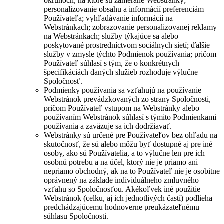
okruhoch, na ktoré sú zamerané Webstránky;
personalizovanie obsahu a informácií preferenciám
Používateľa; vyhľadávanie informácií na
Webstránkach; zobrazovanie personalizovanej reklamy
na Webstránkach; služby týkajúce sa alebo
poskytované prostredníctvom sociálnych sietí; ďalšie
služby v zmysle týchto Podmienok používania; pričom
Používateľ súhlasí s tým, že o konkrétnych
špecifikáciách daných služieb rozhoduje výlučne
Spoločnosť.
Podmienky používania sa vzťahujú na používanie
Webstránok prevádzkovaných zo strany Spoločnosti,
pričom Používateľ vstupom na Webstránky alebo
používaním Webstránok súhlasí s týmito Podmienkami
používania a zaväzuje sa ich dodržiavať.
Webstránky sú určené pre Používateľov bez ohľadu na
skutočnosť, že sú alebo môžu byť dostupné aj pre iné
osoby, ako sú Používatelia, a to výlučne len pre ich
osobnú potrebu a na účel, ktorý nie je priamo ani
nepriamo obchodný, ak na to Používateľ nie je osobitne
oprávnený na základe individuálneho zmluvného
vzťahu so Spoločnosťou. Akékoľvek iné použitie
Webstránok (celku, aj ich jednotlivých častí) podlieha
predchádzajúcemu hodnoverne preukázateľnému
súhlasu Spoločnosti.