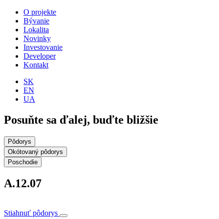
O projekte
Bývanie
Lokalita
Novinky
Investovanie
Developer
Kontakt
SK
EN
UA
Posuňte sa ďalej, buďte bližšie
Pôdorys
Okótovaný pôdorys
Poschodie
A.12.07
Stiahnuť pôdorys