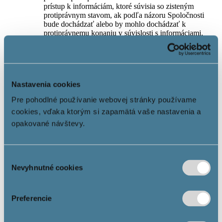
prístup k informáciám, ktoré súvisia so zisteným
protiprávnym stavom, ak podľa názoru Spoločnosti
bude dochádzať alebo by mohlo dochádzať k
protiprávnemu konaniu v súvislosti s informáciami,
ktoré sú zahrnuté do obsahu Webstránok.
5. Práva a povinnosti Používateľa
Používateľ má právo využívať Služby informačnej
Nastavenia cookies
spoločnosti v súlade s týmito Podmienkami používania.
Každý Používateľ je vždy povinný oznámiť
Pre pohodlné používanie webovej stránky používame
Spoločnosti bezodkladne akékoľvek podozrenie
cookies, vďaka ktorým si zapamätá vaše nastavenia a
týkajúce sa protiprávneho obsahu Webstránky a/alebo
opakované návštevy.
jej časti, ktoré by malo alebo mohlo mať vplyv na
Používateľa alebo inú fyzickú alebo právnickú osobu, a
presne identifikovať obsah, ktorým by sa mali
porušovať práva a slobody dotknutej fyzickej alebo
Výber
právnickej osoby, a špecifikovať aj čo od Spoločnosti
Nevyhnutné cookies
požaduje (napr. odstránenie obsahu), a v čom vidí
súhlasu
protiprávnosť sporného obsahu.
Používateľ má zakázané najmä: upravovať, meniť,
zasahovať do Webstránok nepovoleným spôsobom,
Preferencie
vytvárať kópie a/alebo extrahovať kópie obsahu
Webstránok a využívať ich na akékoľvek komerčné