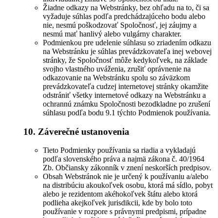
Žiadne odkazy na Webstránky, bez ohľadu na to, či sa
vyžaduje súhlas podľa predchádzajúceho bodu alebo
nie, nesmú poškodzovať Spoločnosť, jej záujmy a
nesmú mať hanlivý alebo vulgárny charakter.
Podmienkou pre udelenie súhlasu so zriadením odkazu
na Webstránku je súhlas prevádzkovateľa inej webovej
stránky, že Spoločnosť môže kedykoľvek, na základe
svojho vlastného uváženia, zrušiť oprávnenie na
odkazovanie na Webstránku spolu so záväzkom
prevádzkovateľa cudzej internetovej stránky okamžite
odstrániť všetky internetové odkazy na Webstránku a
ochrannú známku Spoločnosti bezodkladne po zrušení
súhlasu podľa bodu 9.1 týchto Podmienok používania.
10. Záverečné ustanovenia
Tieto Podmienky používania sa riadia a vykladajú
podľa slovenského práva a najmä zákona č. 40/1964
Zb. Občiansky zákonník v znení neskorších predpisov.
Obsah Webstránok nie je určený k používaniu a/alebo
na distribúciu akoukoľvek osobu, ktorá má sídlo, pobyt
alebo je rezidentom akéhokoľvek štátu alebo ktorá
podlieha akejkoľvek jurisdikcii, kde by bolo toto
používanie v rozpore s právnymi predpismi, prípadne