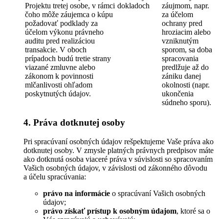
Projektu tretej osobe, v rámci
dokladoch
záujmom, napr.
čoho môže záujemca o kúpu
za účelom
požadovať podklady za
ochrany pred
účelom výkonu právneho
hroziacim alebo
auditu pred realizáciou
vzniknutým
transakcie. V oboch
sporom, sa doba
prípadoch budú tretie strany
spracovania
viazané zmluvne alebo
predlžuje až do
zákonom k povinnosti
zániku danej
mlčanlivosti ohľadom
okolnosti (napr.
poskytnutých údajov.
ukončenia
súdneho sporu).
4. Práva dotknutej osoby
Pri spracúvaní osobných údajov rešpektujeme Vaše práva ako
dotknutej osoby. V zmysle platných právnych predpisov máte
ako dotknutá osoba viaceré práva v súvislosti so spracovaním
Vašich osobných údajov, v závislosti od zákonného dôvodu
a účelu spracúvania:
právo na informácie
o spracúvaní Vašich osobných
údajov;
právo získať prístup k osobným údajom
, ktoré sa o