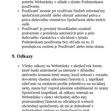
potrebu Webstránky v súlade s týmito Podmienkami
používania.
Používateľ nesmie pri využívaní Služieb informačnej
spoločnosti porušiť alebo ohroziť autorské práva a
práva duševného vlastníctva Spoločnosti alebo tretích
osôb.
Používateľ je povinný bezodkladne oznámiť
podozrenie z porušenia autorských práv a práv
duševného vlastníctva v súvislosti s týmito
Podmienkami používania bez ohľadu na to, či
porušujúcou osobou je Používateľ alebo tretia strana.
9. Odkazy
Všetky odkazy na Webstránky v akejkoľvek forme,
ktoré budú umiestnené na internete v dôsledku
aktívneho konania tretej strany, ktorá nekoná v rozsahu
dovolenej vlastnej súkromnej činnosti (t. j. napríklad
zdieľanie na osobnom profile jednotlivca na sociálnej
sieti), musia byť vopred písomne odsúhlasené zo strany
Spoločnosti (napríklad, ak odkazy smerujú na
Webstránku v rámci obchodnej alebo inej
profesionálnej činnosti na oficiálnych weboch
obchodnej spoločnosti), ak nie je dohodnuté v
individuálnej zmluve so Spoločnosťou inak.