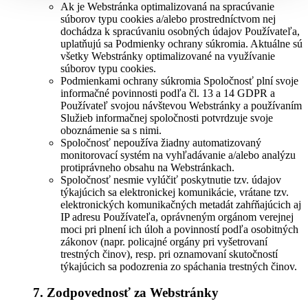
Ak je Webstránka optimalizovaná na spracúvanie
súborov typu cookies a/alebo prostredníctvom nej
dochádza k spracúvaniu osobných údajov Používateľa,
uplatňujú sa Podmienky ochrany súkromia. Aktuálne sú
všetky Webstránky optimalizované na využívanie
súborov typu cookies.
Podmienkami ochrany súkromia Spoločnosť plní svoje
informačné povinnosti podľa čl. 13 a 14 GDPR a
Používateľ svojou návštevou Webstránky a používaním
Služieb informačnej spoločnosti potvrdzuje svoje
oboznámenie sa s nimi.
Spoločnosť nepoužíva žiadny automatizovaný
monitorovací systém na vyhľadávanie a/alebo analýzu
protiprávneho obsahu na Webstránkach.
Spoločnosť nesmie vylúčiť poskytnutie tzv. údajov
týkajúcich sa elektronickej komunikácie, vrátane tzv.
elektronických komunikačných metadát zahŕňajúcich aj
IP adresu Používateľa, oprávneným orgánom verejnej
moci pri plnení ich úloh a povinností podľa osobitných
zákonov (napr. policajné orgány pri vyšetrovaní
trestných činov), resp. pri oznamovaní skutočností
týkajúcich sa podozrenia zo spáchania trestných činov.
7. Zodpovednosť za Webstránky