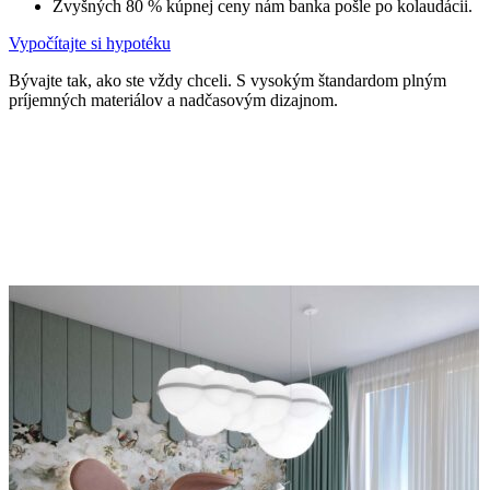
Zvyšných 80 % kúpnej ceny nám banka pošle po kolaudácii.
Vypočítajte si hypotéku
Bývajte tak, ako ste vždy chceli. S vysokým štandardom plným
príjemných materiálov a nadčasovým dizajnom.