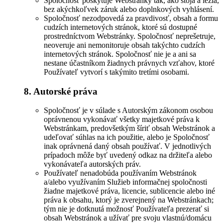
Spoločnosť poskytuje Webstránky tak, ako stoja a ležia,
bez akýchkoľvek záruk alebo doplnkových vyhlásení.
Spoločnosť nezodpovedá za pravdivosť, obsah a formu
cudzích internetových stránok, ktoré sú dostupné
prostredníctvom Webstránky. Spoločnosť neprešetruje,
neoveruje ani nemonitoruje obsah takýchto cudzích
internetových stránok. Spoločnosť nie je a ani sa
nestane účastníkom žiadnych právnych vzťahov, ktoré
Používateľ vytvorí s takýmito tretími osobami.
8. Autorské práva
Spoločnosť je v súlade s Autorským zákonom osobou
oprávnenou vykonávať všetky majetkové práva k
Webstránkam, predovšetkým šíriť obsah Webstránok a
udeľovať súhlas na ich použitie, alebo je Spoločnosť
inak oprávnená daný obsah používať. V jednotlivých
prípadoch môže byť uvedený odkaz na držiteľa alebo
vykonávateľa autorských práv.
Používateľ nenadobúda používaním Webstránok
a/alebo využívaním Služieb informačnej spoločnosti
žiadne majetkové práva, licencie, sublicencie alebo iné
práva k obsahu, ktorý je zverejnený na Webstránkach;
tým nie je dotknutá možnosť Používateľa prezerať si
obsah Webstránok a užívať pre svoju vlastnú/domácu