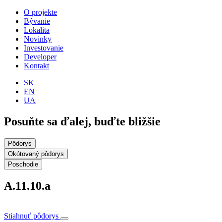
O projekte
Bývanie
Lokalita
Novinky
Investovanie
Developer
Kontakt
SK
EN
UA
Posuňte sa ďalej, buďte bližšie
Pôdorys
Okótovaný pôdorys
Poschodie
A.11.10.a
Stiahnuť pôdorys