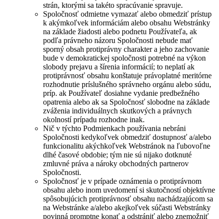
strán, ktorými sa takéto spracúvanie spravuje.
Spoločnosť odmietne vymazať alebo obmedziť prístup
k akýmkoľvek informáciám alebo obsahu Webstránky
na základe žiadosti alebo podnetu Používateľa, ak
podľa právneho názoru Spoločnosti nebude mať
sporný obsah protiprávny charakter a jeho zachovanie
bude v demokratickej spoločnosti potrebné na výkon
slobody prejavu a šírenia informácií; to neplatí ak
protiprávnosť obsahu konštatuje právoplatné meritórne
rozhodnutie príslušného správneho orgánu alebo súdu,
príp. ak Používateľ dosiahne vydanie predbežného
opatrenia alebo ak sa Spoločnosť slobodne na základe
zváženia individuálnych skutkových a právnych
okolností prípadu rozhodne inak.
Nič v týchto Podmienkach používania nebráni
Spoločnosti kedykoľvek obmedziť dostupnosť a/alebo
funkcionalitu akýchkoľvek Webstránok na ľubovoľne
dlhé časové obdobie; tým nie sú nijako dotknuté
zmluvné práva a nároky obchodných partnerov
Spoločnosti.
Spoločnosť je v prípade oznámenia o protiprávnom
obsahu alebo inom uvedomení si skutočností objektívne
spôsobujúcich protiprávnosť obsahu nachádzajúcom sa
na Webstránke a/alebo akejkoľvek súčasti Webstránky
povinná promptne konať a odstrániť alebo znemožniť