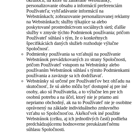
okruhoch, na ktoré sú zamerané Webstránky;
personalizovanie obsahu a informácií preferenciám
Používateľa; vyhľadávanie informácií na
Webstránkach; zobrazovanie personalizovanej reklamy
na Webstránkach; služby týkajúce sa alebo
poskytované prostredníctvom sociálnych sietí; ďalšie
služby v zmysle týchto Podmienok používania; pričom
Používateľ súhlasí s tým, že o konkrétnych
špecifikáciách daných služieb rozhoduje výlučne
Spoločnosť.
Podmienky používania sa vzťahujú na používanie
Webstránok prevádzkovaných zo strany Spoločnosti,
pričom Používateľ vstupom na Webstránky alebo
používaním Webstránok súhlasí s týmito Podmienkami
používania a zaväzuje sa ich dodržiavať.
Webstránky sú určené pre Používateľov bez ohľadu na
skutočnosť, že sú alebo môžu byť dostupné aj pre iné
osoby, ako sú Používatelia, a to výlučne len pre ich
osobnú potrebu a na účel, ktorý nie je priamo ani
nepriamo obchodný, ak na to Používateľ nie je osobitne
oprávnený na základe individuálneho zmluvného
vzťahu so Spoločnosťou. Akékoľvek iné použitie
Webstránok (celku, aj ich jednotlivých častí) podlieha
predchádzajúcemu hodnoverne preukázateľnému
súhlasu Spoločnosti.