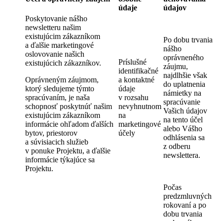
údaje
údajov
Poskytovanie nášho
newsletteru našim
existujúcim zákazníkom
Po dobu trvania
a ďalšie marketingové
nášho
oslovovanie našich
oprávneného
Príslušné
existujúcich zákazníkov.
záujmu,
identifikačné
najdlhšie však
Oprávneným záujmom,
a kontaktné
do uplatnenia
ktorý sledujeme týmto
údaje
námietky na
spracúvaním, je naša
v rozsahu
spracúvanie
schopnosť poskytnúť našim
nevyhnutnom
Vašich údajov
existujúcim zákazníkom
na
na tento účel
informácie ohľadom ďalších
marketingové
alebo Vášho
bytov, priestorov
účely
odhlásenia sa
a súvisiacich služieb
z odberu
v ponuke Projektu, a ďalšie
newslettera.
informácie týkajúce sa
Projektu.
Počas
predzmluvných
rokovaní a po
dobu trvania