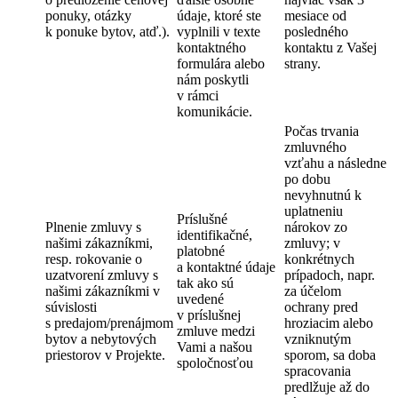
ponuky, otázky
údaje, ktoré ste
mesiace od
k ponuke bytov, atď.).
vyplnili v texte
posledného
kontaktného
kontaktu z Vašej
formulára alebo
strany.
nám poskytli
v rámci
komunikácie.
Počas trvania
zmluvného
vzťahu a následne
po dobu
nevyhnutnú k
uplatneniu
Príslušné
Plnenie zmluvy s
nárokov zo
identifikačné,
našimi zákazníkmi,
zmluvy; v
platobné
resp. rokovanie o
konkrétnych
a kontaktné údaje
uzatvorení zmluvy s
prípadoch, napr.
tak ako sú
našimi zákazníkmi v
za účelom
uvedené
súvislosti
ochrany pred
v príslušnej
s predajom/prenájmom
hroziacim alebo
zmluve medzi
bytov a nebytových
vzniknutým
Vami a našou
priestorov v Projekte.
sporom, sa doba
spoločnosťou
spracovania
predlžuje až do