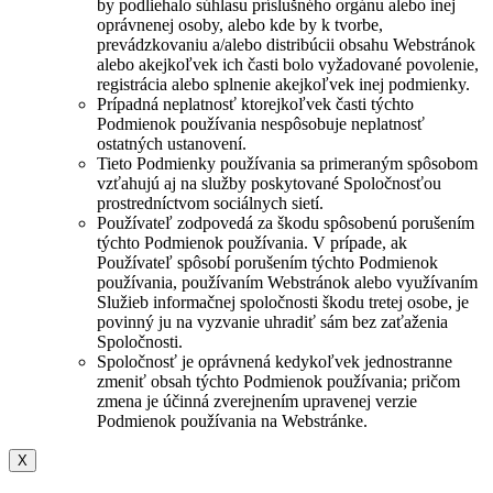
by podliehalo súhlasu príslušného orgánu alebo inej
oprávnenej osoby, alebo kde by k tvorbe,
prevádzkovaniu a/alebo distribúcii obsahu Webstránok
alebo akejkoľvek ich časti bolo vyžadované povolenie,
registrácia alebo splnenie akejkoľvek inej podmienky.
Prípadná neplatnosť ktorejkoľvek časti týchto
Podmienok používania nespôsobuje neplatnosť
ostatných ustanovení.
Tieto Podmienky používania sa primeraným spôsobom
vzťahujú aj na služby poskytované Spoločnosťou
prostredníctvom sociálnych sietí.
Používateľ zodpovedá za škodu spôsobenú porušením
týchto Podmienok používania. V prípade, ak
Používateľ spôsobí porušením týchto Podmienok
používania, používaním Webstránok alebo využívaním
Služieb informačnej spoločnosti škodu tretej osobe, je
povinný ju na vyzvanie uhradiť sám bez zaťaženia
Spoločnosti.
Spoločnosť je oprávnená kedykoľvek jednostranne
zmeniť obsah týchto Podmienok používania; pričom
zmena je účinná zverejnením upravenej verzie
Podmienok používania na Webstránke.
X