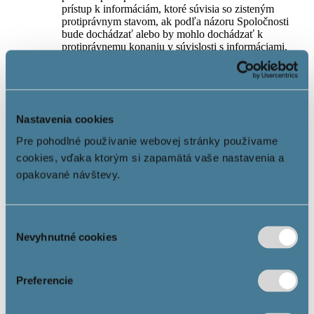
prístup k informáciám, ktoré súvisia so zisteným
protiprávnym stavom, ak podľa názoru Spoločnosti
bude dochádzať alebo by mohlo dochádzať k
protiprávnemu konaniu v súvislosti s informáciami,
ktoré sú zahrnuté do obsahu Webstránok.
5. Práva a povinnosti Používateľa
Používateľ má právo využívať Služby informačnej
Nastavenia cookies
spoločnosti v súlade s týmito Podmienkami používania.
Každý Používateľ je vždy povinný oznámiť
Pre pohodlné používanie webovej stránky používame
Spoločnosti bezodkladne akékoľvek podozrenie
cookies, vďaka ktorým si zapamätá vaše nastavenia a
týkajúce sa protiprávneho obsahu Webstránky a/alebo
opakované návštevy.
jej časti, ktoré by malo alebo mohlo mať vplyv na
Používateľa alebo inú fyzickú alebo právnickú osobu, a
presne identifikovať obsah, ktorým by sa mali
porušovať práva a slobody dotknutej fyzickej alebo
Výber
právnickej osoby, a špecifikovať aj čo od Spoločnosti
Nevyhnutné cookies
požaduje (napr. odstránenie obsahu), a v čom vidí
súhlasu
protiprávnosť sporného obsahu.
Používateľ má zakázané najmä: upravovať, meniť,
zasahovať do Webstránok nepovoleným spôsobom,
Preferencie
vytvárať kópie a/alebo extrahovať kópie obsahu
Webstránok a využívať ich na akékoľvek komerčné