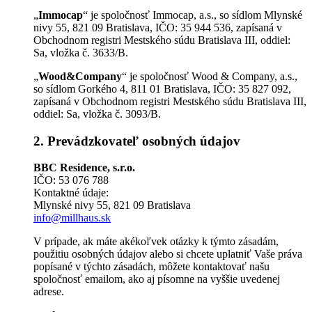
„
Immocap
“ je spoločnosť Immocap, a.s., so sídlom Mlynské
nivy 55, 821 09 Bratislava, IČO: 35 944 536, zapísaná v
Obchodnom registri Mestského súdu Bratislava III, oddiel:
Sa, vložka č. 3633/B.
„
Wood
&Company
“ je spoločnosť Wood & Company, a.s.,
so sídlom Gorkého 4, 811 01 Bratislava, IČO: 35 827 092,
zapísaná v Obchodnom registri Mestského súdu Bratislava III,
oddiel: Sa, vložka č. 3093/B.
2. Prevádzkovateľ osobných údajov
BBC Residence, s.r.o.
IČO: 53 076 788
Kontaktné údaje:
Mlynské nivy 55, 821 09 Bratislava
info@millhaus.sk
V prípade, ak máte akékoľvek otázky k týmto zásadám,
použitiu osobných údajov alebo si chcete uplatniť Vaše práva
popísané v týchto zásadách, môžete kontaktovať našu
spoločnosť emailom, ako aj písomne na vyššie uvedenej
adrese.