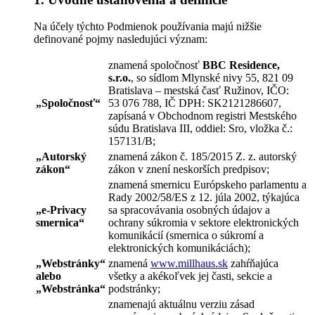
Na účely týchto Podmienok používania majú nižšie
definované pojmy nasledujúci význam:
znamená spoločnosť
BBC Residence,
s.r.o.
, so sídlom Mlynské nivy 55, 821 09
Bratislava – mestská časť Ružinov, IČO:
„
Spoločnosť
“
53 076 788, IČ DPH: SK2121286607,
zapísaná v Obchodnom registri Mestského
súdu Bratislava III, oddiel: Sro, vložka č.:
157131/B;
„
Autorský
znamená zákon č. 185/2015 Z. z. autorský
zákon
“
zákon v znení neskorších predpisov;
znamená smernicu Európskeho parlamentu a
Rady 2002/58/ES z 12. júla 2002, týkajúca
„
e-Privacy
sa spracovávania osobných údajov a
smernica
“
ochrany súkromia v sektore elektronických
komunikácií (smernica o súkromí a
elektronických komunikáciách);
„
Webstránky
“
znamená
www.millhaus.sk
zahŕňajúca
alebo
všetky a akékoľvek jej časti, sekcie a
„
Webstránka
“
podstránky;
znamenajú aktuálnu verziu zásad