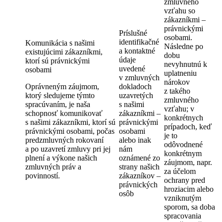
zmluvného
vzťahu so
zákazníkmi –
právnickými
Príslušné
osobami.
identifikačné
Komunikácia s našimi
Následne po
a kontaktné
existujúcimi zákazníkmi,
dobu
údaje
ktorí sú právnickými
nevyhnutnú k
uvedené
osobami
uplatneniu
v zmluvných
nárokov
Oprávneným záujmom,
dokladoch
z takého
ktorý sledujeme týmto
uzavretých
zmluvného
spracúvaním, je naša
s našimi
vzťahu; v
schopnosť komunikovať
zákazníkmi –
konkrétnych
s našimi zákazníkmi, ktorí sú
právnickými
prípadoch, keď
právnickými osobami, počas
osobami
je to
predzmluvných rokovaní
alebo inak
odôvodnené
a po uzavretí zmluvy pri jej
nám
konkrétnym
plnení a výkone našich
oznámené zo
záujmom, napr.
zmluvných práv a
strany našich
za účelom
povinností.
zákazníkov –
ochrany pred
právnických
hroziacim alebo
osôb
vzniknutým
sporom, sa doba
spracovania