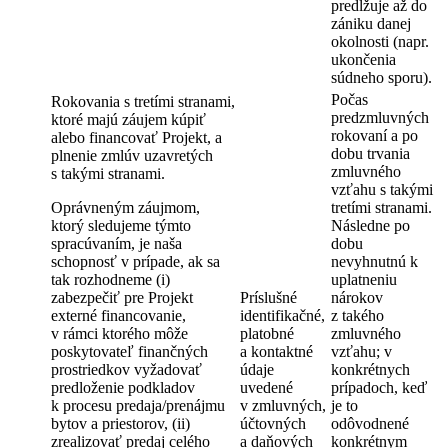
predlžuje až do
zániku danej
okolnosti (napr.
ukončenia
súdneho sporu).
Počas
Rokovania s tretími stranami,
predzmluvných
ktoré majú záujem kúpiť
rokovaní a po
alebo financovať Projekt, a
dobu trvania
plnenie zmlúv uzavretých
zmluvného
s takými stranami.
vzťahu s takými
Oprávneným záujmom,
tretími stranami.
ktorý sledujeme týmto
Následne po
spracúvaním, je naša
dobu
schopnosť v prípade, ak sa
nevyhnutnú k
tak rozhodneme (i)
uplatneniu
zabezpečiť pre Projekt
Príslušné
nárokov
externé financovanie,
identifikačné,
z takého
v rámci ktorého môže
platobné
zmluvného
poskytovateľ finančných
a kontaktné
vzťahu; v
prostriedkov vyžadovať
údaje
konkrétnych
predloženie podkladov
uvedené
prípadoch, keď
k procesu predaja/prenájmu
v zmluvných,
je to
bytov a priestorov, (ii)
účtovných
odôvodnené
zrealizovať predaj celého
a daňových
konkrétnym