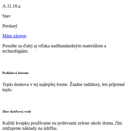
A.11.10.a
Stav
Predaný
Mám záujem
Posuňte sa ďalej aj vďaka nadštandardným materiálom a
technológiám.
Podlahové kúrenie
Teplo domova v tej najlepšej forme. Žiadne radiátory, len príjemné
teplo.
Zber dažďovej vody
Každú kvapku používame na polievanie zelene okolo domu, čím
znižujeme náklady na údržbu.