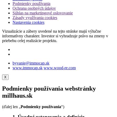
Podmienky používania
Ochrana osobných údajov
Súhlas na marketingové oslovovanie
Zásady využívania cookies
Nastavenia cookies
Vizualizácie a zábery uvedené na tejto stránke majú výlučne
informatívny charakter. Investor si vyhradzuje právo na zmeny v
priebehu celej realizácie projektu.
byvanie@immocap.sk
www.immocap.sk
www.wood-re.com
X
Podmienky používania webstránky
millhaus.sk
(ďalej len „
Podmienky používania
“)
1. Úvodné ustanovenia a definície