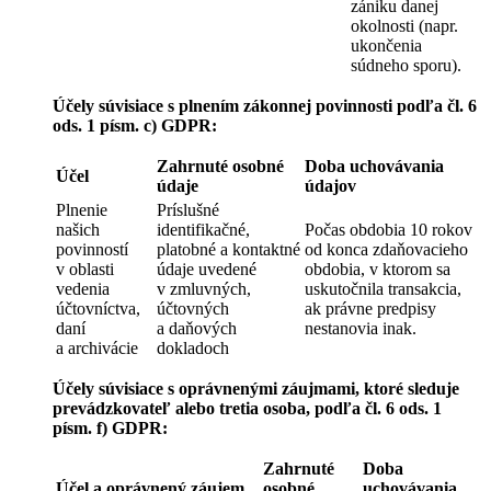
zániku danej
okolnosti (napr.
ukončenia
súdneho sporu).
Účely súvisiace s plnením zákonnej povinnosti podľa čl. 6
ods. 1 písm. c) GDPR:
Zahrnuté osobné
Doba uchovávania
Účel
údaje
údajov
Plnenie
Príslušné
našich
identifikačné,
Počas obdobia 10 rokov
povinností
platobné a kontaktné
od konca zdaňovacieho
v oblasti
údaje uvedené
obdobia, v ktorom sa
vedenia
v zmluvných,
uskutočnila transakcia,
účtovníctva,
účtovných
ak právne predpisy
daní
a daňových
nestanovia inak.
a archivácie
dokladoch
Účely súvisiace s oprávnenými záujmami, ktoré sleduje
prevádzkovateľ alebo tretia osoba, podľa čl. 6 ods. 1
písm. f) GDPR:
Zahrnuté
Doba
Účel a oprávnený záujem
osobné
uchovávania