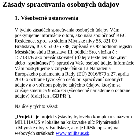
Zásady spracúvania osobných údajov
1. Všeobecné ustanovenia
V týchto zásadách spracúvania osobných údajov Vám
poskytujeme informácie o tom, ako naša spoločnosť BBC
Residence, s.r.o., so sídlom Mlynské nivy 55, 821 09
Bratislava, IČO: 53 076 788, zapísaná v Obchodnom registri
Mestského súdu Bratislava III, oddiel: Sro, vložka č.:
157131/B ako prevádzkovateľ (ďalej v texte len ako „
my
“
alebo „
spoločnosť
“), spracúva Vaše osobné údaje. Informácie
Vám poskytujeme v zmysle článku 13 Nariadenia
Európskeho parlamentu a Rady (EÚ) 2016/679 z 27. apríla
2016 o ochrane fyzických osôb pri spracúvaní osobných
údajov a o voľnom pohybe takýchto údajov, ktorým sa
zrušuje smernica 95/46/ES (všeobecné nariadenie o ochrane
údajov) (ďalej len „
GDPR
“).
Na účely týchto zásad:
„
Projekt
“ je projekt výstavby bytového komplexu s názvom
MILLHAUS v lokalite na križovatke ulíc Plynárenská
a Mlynské nivy v Bratislave, ako je bližšie opísaný na
webových stránkach
www.millhaus.sk
.