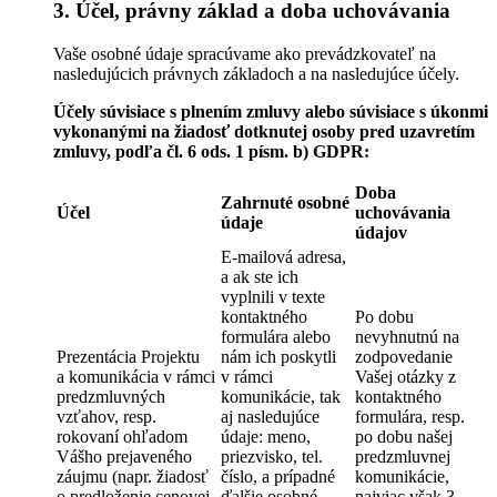
3. Účel, právny základ a doba uchovávania
Vaše osobné údaje spracúvame ako prevádzkovateľ na
nasledujúcich právnych základoch a na nasledujúce účely.
Účely súvisiace s plnením zmluvy alebo súvisiace s úkonmi
vykonanými na žiadosť dotknutej osoby pred uzavretím
zmluvy, podľa čl. 6 ods. 1 písm. b) GDPR:
Doba
Zahrnuté osobné
Účel
uchovávania
údaje
údajov
E-mailová adresa,
a ak ste ich
vyplnili v texte
kontaktného
Po dobu
formulára alebo
nevyhnutnú na
Prezentácia Projektu
nám ich poskytli
zodpovedanie
a komunikácia v rámci
v rámci
Vašej otázky z
predzmluvných
komunikácie, tak
kontaktného
vzťahov, resp.
aj nasledujúce
formulára, resp.
rokovaní ohľadom
údaje: meno,
po dobu našej
Vášho prejaveného
priezvisko, tel.
predzmluvnej
záujmu (napr. žiadosť
číslo, a prípadné
komunikácie,
o predloženie cenovej
ďalšie osobné
najviac však 3