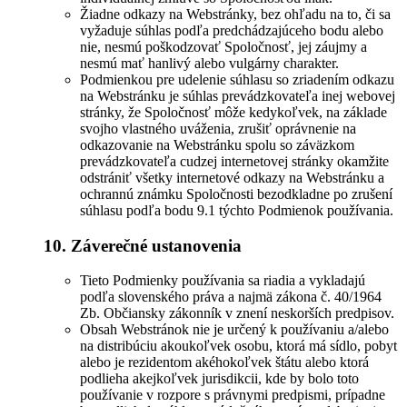
Žiadne odkazy na Webstránky, bez ohľadu na to, či sa
vyžaduje súhlas podľa predchádzajúceho bodu alebo
nie, nesmú poškodzovať Spoločnosť, jej záujmy a
nesmú mať hanlivý alebo vulgárny charakter.
Podmienkou pre udelenie súhlasu so zriadením odkazu
na Webstránku je súhlas prevádzkovateľa inej webovej
stránky, že Spoločnosť môže kedykoľvek, na základe
svojho vlastného uváženia, zrušiť oprávnenie na
odkazovanie na Webstránku spolu so záväzkom
prevádzkovateľa cudzej internetovej stránky okamžite
odstrániť všetky internetové odkazy na Webstránku a
ochrannú známku Spoločnosti bezodkladne po zrušení
súhlasu podľa bodu 9.1 týchto Podmienok používania.
10. Záverečné ustanovenia
Tieto Podmienky používania sa riadia a vykladajú
podľa slovenského práva a najmä zákona č. 40/1964
Zb. Občiansky zákonník v znení neskorších predpisov.
Obsah Webstránok nie je určený k používaniu a/alebo
na distribúciu akoukoľvek osobu, ktorá má sídlo, pobyt
alebo je rezidentom akéhokoľvek štátu alebo ktorá
podlieha akejkoľvek jurisdikcii, kde by bolo toto
používanie v rozpore s právnymi predpismi, prípadne