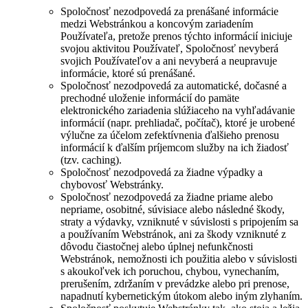
Spoločnosť nezodpovedá za prenášané informácie
medzi Webstránkou a koncovým zariadením
Používateľa, pretože prenos týchto informácií iniciuje
svojou aktivitou Používateľ, Spoločnosť nevyberá
svojich Používateľov a ani nevyberá a neupravuje
informácie, ktoré sú prenášané.
Spoločnosť nezodpovedá za automatické, dočasné a
prechodné uloženie informácií do pamäte
elektronického zariadenia slúžiaceho na vyhľadávanie
informácií (napr. prehliadač, počítač), ktoré je urobené
výlučne za účelom zefektívnenia ďalšieho prenosu
informácií k ďalším príjemcom služby na ich žiadosť
(tzv. caching).
Spoločnosť nezodpovedá za žiadne výpadky a
chybovosť Webstránky.
Spoločnosť nezodpovedá za žiadne priame alebo
nepriame, osobitné, súvisiace alebo následné škody,
straty a výdavky, vzniknuté v súvislosti s pripojením sa
a používaním Webstránok, ani za škody vzniknuté z
dôvodu čiastočnej alebo úplnej nefunkčnosti
Webstránok, nemožnosti ich použitia alebo v súvislosti
s akoukoľvek ich poruchou, chybou, vynechaním,
prerušením, zdržaním v prevádzke alebo pri prenose,
napadnutí kybernetickým útokom alebo iným zlyhaním.