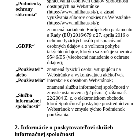
spracúvania osobných údajov Spoločnosti
„
Podmienky
dostupných na Webstránke
ochrany
(https://www.millhaus.sk/), a zásad
súkromia
“
využívania súborov cookies na Webstránke
(https://www.millhaus.sk/);
znamená nariadenie Európskeho parlamentu
a Rady (EÚ) 2016/679 z 27. apríla 2016 o
ochrane fyzických osôb pri spracúvaní
„
GDPR
“
osobných údajov a o voľnom pohybe
takýchto údajov, ktorým sa zrušuje smernica
95/46/ES (všeobecné nariadenie o ochrane
údajov);
„
Používateľ
“
znamená fyzickú osobu vstupujúcu na
alebo
Webstránky a vykonávajúcu akékoľvek
„
Používatelia
“
interakcie s obsahom Webstránok;
znamená službu informačnej spoločnosti v
zmysle ustanovenia §2 písm. a) zákona č.
„
Služba
22/2004 Z. z. o elektronickom obchode,
informačnej
ktorú Spoločnosť poskytuje prostredníctvom
spoločnosti
“
Webstránok v zmysle týchto Podmienok
používania.
2. Informácie o poskytovateľovi služieb
informačnej spoločnosti