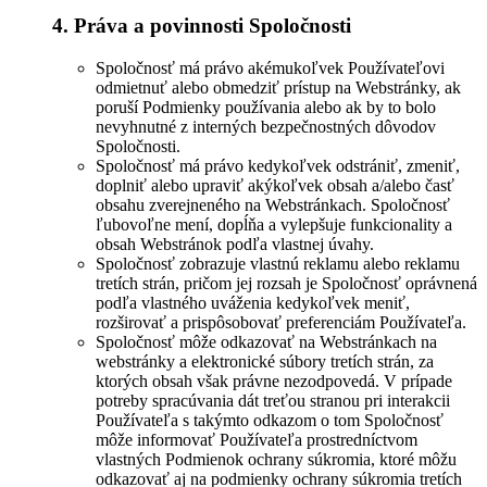
4. Práva a povinnosti Spoločnosti
Spoločnosť má právo akémukoľvek Používateľovi
odmietnuť alebo obmedziť prístup na Webstránky, ak
poruší Podmienky používania alebo ak by to bolo
nevyhnutné z interných bezpečnostných dôvodov
Spoločnosti.
Spoločnosť má právo kedykoľvek odstrániť, zmeniť,
doplniť alebo upraviť akýkoľvek obsah a/alebo časť
obsahu zverejneného na Webstránkach. Spoločnosť
ľubovoľne mení, dopĺňa a vylepšuje funkcionality a
obsah Webstránok podľa vlastnej úvahy.
Spoločnosť zobrazuje vlastnú reklamu alebo reklamu
tretích strán, pričom jej rozsah je Spoločnosť oprávnená
podľa vlastného uváženia kedykoľvek meniť,
rozširovať a prispôsobovať preferenciám Používateľa.
Spoločnosť môže odkazovať na Webstránkach na
webstránky a elektronické súbory tretích strán, za
ktorých obsah však právne nezodpovedá. V prípade
potreby spracúvania dát treťou stranou pri interakcii
Používateľa s takýmto odkazom o tom Spoločnosť
môže informovať Používateľa prostredníctvom
vlastných Podmienok ochrany súkromia, ktoré môžu
odkazovať aj na podmienky ochrany súkromia tretích