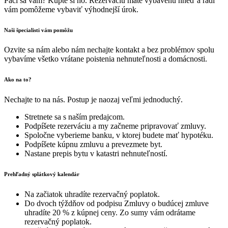
Páči sa vám? Kúpte si ho. Rezerváciu máte vybavenú hneď a radi
vám pomôžeme vybaviť výhodnejší úrok.
Naši špecialisti vám pomôžu
Ozvite sa nám alebo nám nechajte kontakt a bez problémov spolu
vybavíme všetko vrátane poistenia nehnuteľnosti a domácnosti.
Ako na to?
Nechajte to na nás. Postup je naozaj veľmi jednoduchý.
Stretnete sa s naším predajcom.
Podpíšete rezerváciu a my začneme pripravovať zmluvy.
Spoločne vyberieme banku, v ktorej budete mať hypotéku.
Podpíšete kúpnu zmluvu a prevezmete byt.
Nastane prepis bytu v katastri nehnuteľností.
Prehľadný splátkový kalendár
Na začiatok uhradíte rezervačný poplatok.
Do dvoch týždňov od podpisu Zmluvy o budúcej zmluve
uhradíte 20 % z kúpnej ceny. Zo sumy vám odrátame
rezervačný poplatok.