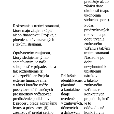
predlžuje až do
zániku danej
okolnosti (napr.
ukončenia
súdneho sporu).
Počas
Rokovania s tretími stranami,
predzmluvných
ktoré majú záujem kúpiť
rokovaní a po
alebo financovať Projekt, a
dobu trvania
plnenie zmlúv uzavretých
zmluvného
s takými stranami.
vzťahu s takými
Oprávneným záujmom,
tretími stranami.
ktorý sledujeme týmto
Následne po
spracúvaním, je naša
dobu
schopnosť v prípade, ak sa
nevyhnutnú k
tak rozhodneme (i)
uplatneniu
zabezpečiť pre Projekt
Príslušné
nárokov
externé financovanie,
identifikačné,
z takého
v rámci ktorého môže
platobné
zmluvného
poskytovateľ finančných
a kontaktné
vzťahu; v
prostriedkov vyžadovať
údaje
konkrétnych
predloženie podkladov
uvedené
prípadoch, keď
k procesu predaja/prenájmu
v zmluvných,
je to
bytov a priestorov, (ii)
účtovných
odôvodnené
zrealizovať predaj celého
a daňových
konkrétnym