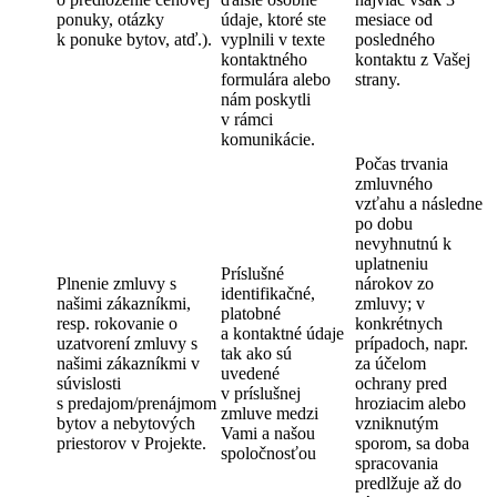
ponuky, otázky
údaje, ktoré ste
mesiace od
k ponuke bytov, atď.).
vyplnili v texte
posledného
kontaktného
kontaktu z Vašej
formulára alebo
strany.
nám poskytli
v rámci
komunikácie.
Počas trvania
zmluvného
vzťahu a následne
po dobu
nevyhnutnú k
uplatneniu
Príslušné
Plnenie zmluvy s
nárokov zo
identifikačné,
našimi zákazníkmi,
zmluvy; v
platobné
resp. rokovanie o
konkrétnych
a kontaktné údaje
uzatvorení zmluvy s
prípadoch, napr.
tak ako sú
našimi zákazníkmi v
za účelom
uvedené
súvislosti
ochrany pred
v príslušnej
s predajom/prenájmom
hroziacim alebo
zmluve medzi
bytov a nebytových
vzniknutým
Vami a našou
priestorov v Projekte.
sporom, sa doba
spoločnosťou
spracovania
predlžuje až do