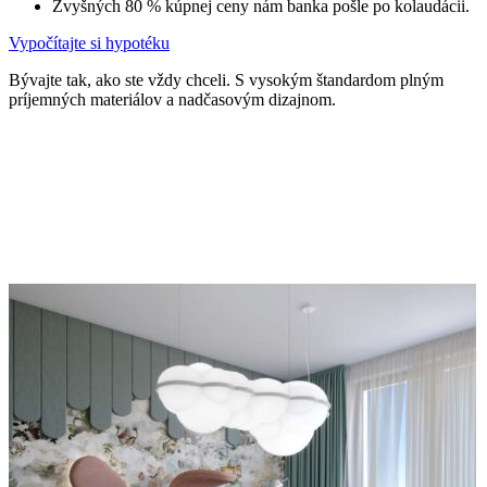
Zvyšných 80 % kúpnej ceny nám banka pošle po kolaudácii.
Vypočítajte si hypotéku
Bývajte tak, ako ste vždy chceli. S vysokým štandardom plným
príjemných materiálov a nadčasovým dizajnom.