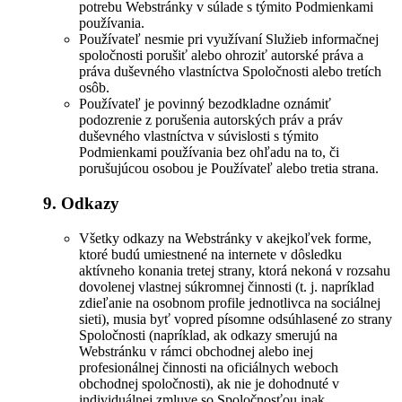
potrebu Webstránky v súlade s týmito Podmienkami
používania.
Používateľ nesmie pri využívaní Služieb informačnej
spoločnosti porušiť alebo ohroziť autorské práva a
práva duševného vlastníctva Spoločnosti alebo tretích
osôb.
Používateľ je povinný bezodkladne oznámiť
podozrenie z porušenia autorských práv a práv
duševného vlastníctva v súvislosti s týmito
Podmienkami používania bez ohľadu na to, či
porušujúcou osobou je Používateľ alebo tretia strana.
9. Odkazy
Všetky odkazy na Webstránky v akejkoľvek forme,
ktoré budú umiestnené na internete v dôsledku
aktívneho konania tretej strany, ktorá nekoná v rozsahu
dovolenej vlastnej súkromnej činnosti (t. j. napríklad
zdieľanie na osobnom profile jednotlivca na sociálnej
sieti), musia byť vopred písomne odsúhlasené zo strany
Spoločnosti (napríklad, ak odkazy smerujú na
Webstránku v rámci obchodnej alebo inej
profesionálnej činnosti na oficiálnych weboch
obchodnej spoločnosti), ak nie je dohodnuté v
individuálnej zmluve so Spoločnosťou inak.