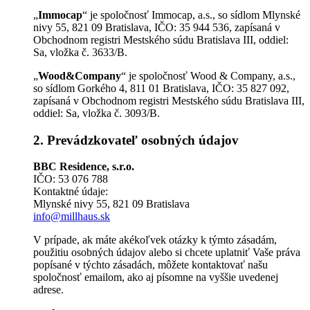
„
Immocap
“ je spoločnosť Immocap, a.s., so sídlom Mlynské
nivy 55, 821 09 Bratislava, IČO: 35 944 536, zapísaná v
Obchodnom registri Mestského súdu Bratislava III, oddiel:
Sa, vložka č. 3633/B.
„
Wood
&Company
“ je spoločnosť Wood & Company, a.s.,
so sídlom Gorkého 4, 811 01 Bratislava, IČO: 35 827 092,
zapísaná v Obchodnom registri Mestského súdu Bratislava III,
oddiel: Sa, vložka č. 3093/B.
2. Prevádzkovateľ osobných údajov
BBC Residence, s.r.o.
IČO: 53 076 788
Kontaktné údaje:
Mlynské nivy 55, 821 09 Bratislava
info@millhaus.sk
V prípade, ak máte akékoľvek otázky k týmto zásadám,
použitiu osobných údajov alebo si chcete uplatniť Vaše práva
popísané v týchto zásadách, môžete kontaktovať našu
spoločnosť emailom, ako aj písomne na vyššie uvedenej
adrese.