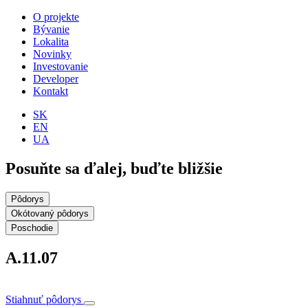
O projekte
Bývanie
Lokalita
Novinky
Investovanie
Developer
Kontakt
SK
EN
UA
Posuňte sa ďalej, buďte bližšie
Pôdorys
Okótovaný pôdorys
Poschodie
A.11.07
Stiahnuť pôdorys