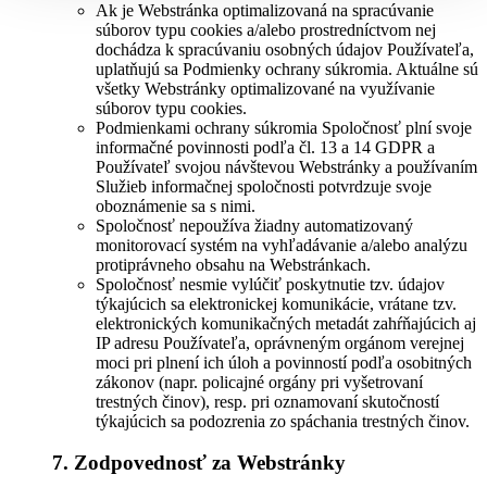
Ak je Webstránka optimalizovaná na spracúvanie
súborov typu cookies a/alebo prostredníctvom nej
dochádza k spracúvaniu osobných údajov Používateľa,
uplatňujú sa Podmienky ochrany súkromia. Aktuálne sú
všetky Webstránky optimalizované na využívanie
súborov typu cookies.
Podmienkami ochrany súkromia Spoločnosť plní svoje
informačné povinnosti podľa čl. 13 a 14 GDPR a
Používateľ svojou návštevou Webstránky a používaním
Služieb informačnej spoločnosti potvrdzuje svoje
oboznámenie sa s nimi.
Spoločnosť nepoužíva žiadny automatizovaný
monitorovací systém na vyhľadávanie a/alebo analýzu
protiprávneho obsahu na Webstránkach.
Spoločnosť nesmie vylúčiť poskytnutie tzv. údajov
týkajúcich sa elektronickej komunikácie, vrátane tzv.
elektronických komunikačných metadát zahŕňajúcich aj
IP adresu Používateľa, oprávneným orgánom verejnej
moci pri plnení ich úloh a povinností podľa osobitných
zákonov (napr. policajné orgány pri vyšetrovaní
trestných činov), resp. pri oznamovaní skutočností
týkajúcich sa podozrenia zo spáchania trestných činov.
7. Zodpovednosť za Webstránky