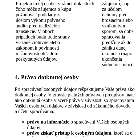
Projektu tretej osobe, v rámci
dokladoch
záujmom, napr.
čoho môže záujemca o kúpu
za účelom
požadovať podklady za
ochrany pred
účelom výkonu právneho
hroziacim alebo
auditu pred realizáciou
vzniknutým
transakcie. V oboch
sporom, sa doba
prípadoch budú tretie strany
spracovania
viazané zmluvne alebo
predlžuje až do
zákonom k povinnosti
zániku danej
mlčanlivosti ohľadom
okolnosti (napr.
poskytnutých údajov.
ukončenia
súdneho sporu).
4. Práva dotknutej osoby
Pri spracúvaní osobných údajov rešpektujeme Vaše práva ako
dotknutej osoby. V zmysle platných právnych predpisov máte
ako dotknutá osoba viaceré práva v súvislosti so spracovaním
Vašich osobných údajov, v závislosti od zákonného dôvodu
a účelu spracúvania:
právo na informácie
o spracúvaní Vašich osobných
údajov;
právo získať prístup k osobným údajom
, ktoré sa o