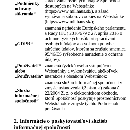
spracúvania osobných údajov Spoločnosti
„
Podmienky
dostupných na Webstránke
ochrany
(https://www.millhaus.sk/), a zásad
súkromia
“
využívania súborov cookies na Webstránke
(https://www.millhaus.sk/);
znamená nariadenie Európskeho parlamentu
a Rady (EÚ) 2016/679 z 27. apríla 2016 o
ochrane fyzických osôb pri spracúvaní
„
GDPR
“
osobných údajov a o voľnom pohybe
takýchto údajov, ktorým sa zrušuje smernica
95/46/ES (všeobecné nariadenie o ochrane
údajov);
„
Používateľ
“
znamená fyzickú osobu vstupujúcu na
alebo
Webstránky a vykonávajúcu akékoľvek
„
Používatelia
“
interakcie s obsahom Webstránok;
znamená službu informačnej spoločnosti v
zmysle ustanovenia §2 písm. a) zákona č.
„
Služba
22/2004 Z. z. o elektronickom obchode,
informačnej
ktorú Spoločnosť poskytuje prostredníctvom
spoločnosti
“
Webstránok v zmysle týchto Podmienok
používania.
2. Informácie o poskytovateľovi služieb
informačnej spoločnosti