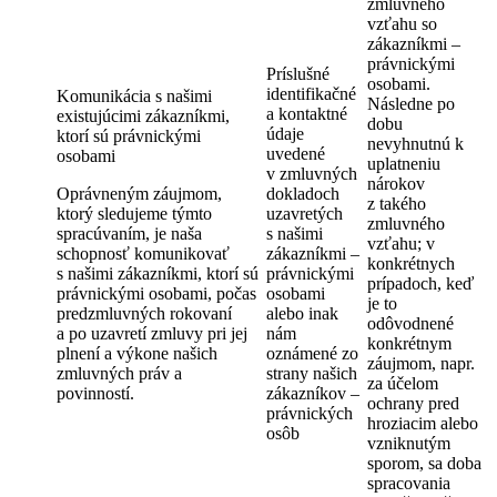
zmluvného
vzťahu so
zákazníkmi –
právnickými
Príslušné
osobami.
identifikačné
Komunikácia s našimi
Následne po
a kontaktné
existujúcimi zákazníkmi,
dobu
údaje
ktorí sú právnickými
nevyhnutnú k
uvedené
osobami
uplatneniu
v zmluvných
nárokov
Oprávneným záujmom,
dokladoch
z takého
ktorý sledujeme týmto
uzavretých
zmluvného
spracúvaním, je naša
s našimi
vzťahu; v
schopnosť komunikovať
zákazníkmi –
konkrétnych
s našimi zákazníkmi, ktorí sú
právnickými
prípadoch, keď
právnickými osobami, počas
osobami
je to
predzmluvných rokovaní
alebo inak
odôvodnené
a po uzavretí zmluvy pri jej
nám
konkrétnym
plnení a výkone našich
oznámené zo
záujmom, napr.
zmluvných práv a
strany našich
za účelom
povinností.
zákazníkov –
ochrany pred
právnických
hroziacim alebo
osôb
vzniknutým
sporom, sa doba
spracovania