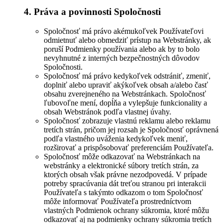
4. Práva a povinnosti Spoločnosti
Spoločnosť má právo akémukoľvek Používateľovi
odmietnuť alebo obmedziť prístup na Webstránky, ak
poruší Podmienky používania alebo ak by to bolo
nevyhnutné z interných bezpečnostných dôvodov
Spoločnosti.
Spoločnosť má právo kedykoľvek odstrániť, zmeniť,
doplniť alebo upraviť akýkoľvek obsah a/alebo časť
obsahu zverejneného na Webstránkach. Spoločnosť
ľubovoľne mení, dopĺňa a vylepšuje funkcionality a
obsah Webstránok podľa vlastnej úvahy.
Spoločnosť zobrazuje vlastnú reklamu alebo reklamu
tretích strán, pričom jej rozsah je Spoločnosť oprávnená
podľa vlastného uváženia kedykoľvek meniť,
rozširovať a prispôsobovať preferenciám Používateľa.
Spoločnosť môže odkazovať na Webstránkach na
webstránky a elektronické súbory tretích strán, za
ktorých obsah však právne nezodpovedá. V prípade
potreby spracúvania dát treťou stranou pri interakcii
Používateľa s takýmto odkazom o tom Spoločnosť
môže informovať Používateľa prostredníctvom
vlastných Podmienok ochrany súkromia, ktoré môžu
odkazovať aj na podmienky ochrany súkromia tretích