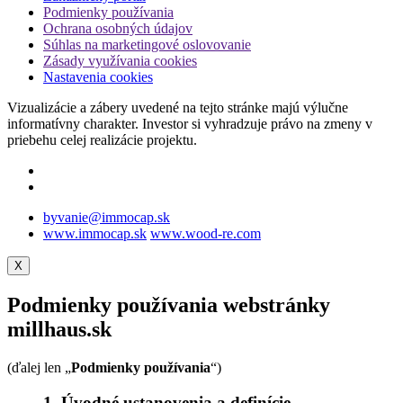
Podmienky používania
Ochrana osobných údajov
Súhlas na marketingové oslovovanie
Zásady využívania cookies
Nastavenia cookies
Vizualizácie a zábery uvedené na tejto stránke majú výlučne
informatívny charakter. Investor si vyhradzuje právo na zmeny v
priebehu celej realizácie projektu.
byvanie@immocap.sk
www.immocap.sk
www.wood-re.com
X
Podmienky používania webstránky
millhaus.sk
(ďalej len „
Podmienky používania
“)
1. Úvodné ustanovenia a definície