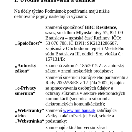
Na účely týchto Podmienok používania majú nižšie
definované pojmy nasledujúci význam:
znamená spoločnosť
BBC Residence,
s.r.o.
, so sídlom Mlynské nivy 55, 821 09
Bratislava – mestská časť Ružinov, IČO:
„
Spoločnosť
“
53 076 788, IČ DPH: SK2121286607,
zapísaná v Obchodnom registri Mestského
súdu Bratislava III, oddiel: Sro, vložka č.:
157131/B;
„
Autorský
znamená zákon č. 185/2015 Z. z. autorský
zákon
“
zákon v znení neskorších predpisov;
znamená smernicu Európskeho parlamentu a
Rady 2002/58/ES z 12. júla 2002, týkajúca
„
e-Privacy
sa spracovávania osobných údajov a
smernica
“
ochrany súkromia v sektore elektronických
komunikácií (smernica o súkromí a
elektronických komunikáciách);
„
Webstránky
“
znamená
www.millhaus.sk
zahŕňajúca
alebo
všetky a akékoľvek jej časti, sekcie a
„
Webstránka
“
podstránky;
znamenajú aktuálnu verziu zásad