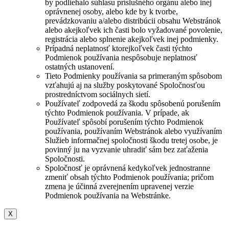
by podliehalo súhlasu príslušného orgánu alebo inej
oprávnenej osoby, alebo kde by k tvorbe,
prevádzkovaniu a/alebo distribúcii obsahu Webstránok
alebo akejkoľvek ich časti bolo vyžadované povolenie,
registrácia alebo splnenie akejkoľvek inej podmienky.
Prípadná neplatnosť ktorejkoľvek časti týchto
Podmienok používania nespôsobuje neplatnosť
ostatných ustanovení.
Tieto Podmienky používania sa primeraným spôsobom
vzťahujú aj na služby poskytované Spoločnosťou
prostredníctvom sociálnych sietí.
Používateľ zodpovedá za škodu spôsobenú porušením
týchto Podmienok používania. V prípade, ak
Používateľ spôsobí porušením týchto Podmienok
používania, používaním Webstránok alebo využívaním
Služieb informačnej spoločnosti škodu tretej osobe, je
povinný ju na vyzvanie uhradiť sám bez zaťaženia
Spoločnosti.
Spoločnosť je oprávnená kedykoľvek jednostranne
zmeniť obsah týchto Podmienok používania; pričom
zmena je účinná zverejnením upravenej verzie
Podmienok používania na Webstránke.
X