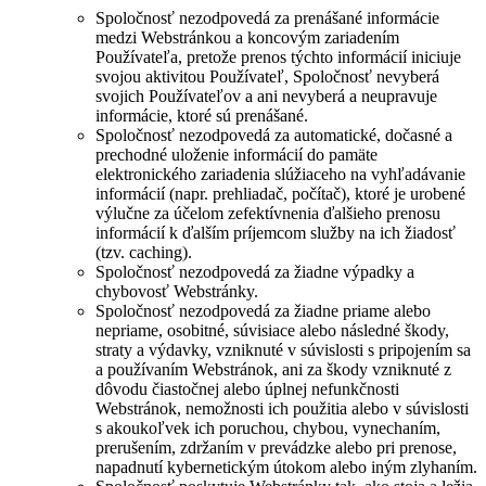
Spoločnosť nezodpovedá za prenášané informácie
medzi Webstránkou a koncovým zariadením
Používateľa, pretože prenos týchto informácií iniciuje
svojou aktivitou Používateľ, Spoločnosť nevyberá
svojich Používateľov a ani nevyberá a neupravuje
informácie, ktoré sú prenášané.
Spoločnosť nezodpovedá za automatické, dočasné a
prechodné uloženie informácií do pamäte
elektronického zariadenia slúžiaceho na vyhľadávanie
informácií (napr. prehliadač, počítač), ktoré je urobené
výlučne za účelom zefektívnenia ďalšieho prenosu
informácií k ďalším príjemcom služby na ich žiadosť
(tzv. caching).
Spoločnosť nezodpovedá za žiadne výpadky a
chybovosť Webstránky.
Spoločnosť nezodpovedá za žiadne priame alebo
nepriame, osobitné, súvisiace alebo následné škody,
straty a výdavky, vzniknuté v súvislosti s pripojením sa
a používaním Webstránok, ani za škody vzniknuté z
dôvodu čiastočnej alebo úplnej nefunkčnosti
Webstránok, nemožnosti ich použitia alebo v súvislosti
s akoukoľvek ich poruchou, chybou, vynechaním,
prerušením, zdržaním v prevádzke alebo pri prenose,
napadnutí kybernetickým útokom alebo iným zlyhaním.