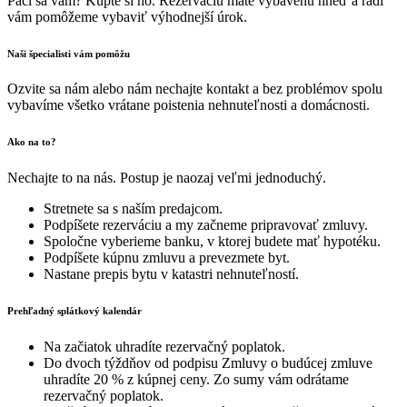
Páči sa vám? Kúpte si ho. Rezerváciu máte vybavenú hneď a radi
vám pomôžeme vybaviť výhodnejší úrok.
Naši špecialisti vám pomôžu
Ozvite sa nám alebo nám nechajte kontakt a bez problémov spolu
vybavíme všetko vrátane poistenia nehnuteľnosti a domácnosti.
Ako na to?
Nechajte to na nás. Postup je naozaj veľmi jednoduchý.
Stretnete sa s naším predajcom.
Podpíšete rezerváciu a my začneme pripravovať zmluvy.
Spoločne vyberieme banku, v ktorej budete mať hypotéku.
Podpíšete kúpnu zmluvu a prevezmete byt.
Nastane prepis bytu v katastri nehnuteľností.
Prehľadný splátkový kalendár
Na začiatok uhradíte rezervačný poplatok.
Do dvoch týždňov od podpisu Zmluvy o budúcej zmluve
uhradíte 20 % z kúpnej ceny. Zo sumy vám odrátame
rezervačný poplatok.