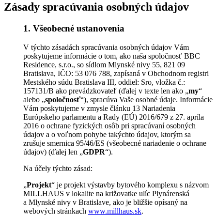
Zásady spracúvania osobných údajov
1. Všeobecné ustanovenia
V týchto zásadách spracúvania osobných údajov Vám
poskytujeme informácie o tom, ako naša spoločnosť BBC
Residence, s.r.o., so sídlom Mlynské nivy 55, 821 09
Bratislava, IČO: 53 076 788, zapísaná v Obchodnom registri
Mestského súdu Bratislava III, oddiel: Sro, vložka č.:
157131/B ako prevádzkovateľ (ďalej v texte len ako „
my
“
alebo „
spoločnosť
“), spracúva Vaše osobné údaje. Informácie
Vám poskytujeme v zmysle článku 13 Nariadenia
Európskeho parlamentu a Rady (EÚ) 2016/679 z 27. apríla
2016 o ochrane fyzických osôb pri spracúvaní osobných
údajov a o voľnom pohybe takýchto údajov, ktorým sa
zrušuje smernica 95/46/ES (všeobecné nariadenie o ochrane
údajov) (ďalej len „
GDPR
“).
Na účely týchto zásad:
„
Projekt
“ je projekt výstavby bytového komplexu s názvom
MILLHAUS v lokalite na križovatke ulíc Plynárenská
a Mlynské nivy v Bratislave, ako je bližšie opísaný na
webových stránkach
www.millhaus.sk
.