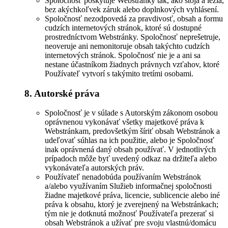
Spoločnosť poskytuje Webstránky tak, ako stoja a ležia,
bez akýchkoľvek záruk alebo doplnkových vyhlásení.
Spoločnosť nezodpovedá za pravdivosť, obsah a formu
cudzích internetových stránok, ktoré sú dostupné
prostredníctvom Webstránky. Spoločnosť neprešetruje,
neoveruje ani nemonitoruje obsah takýchto cudzích
internetových stránok. Spoločnosť nie je a ani sa
nestane účastníkom žiadnych právnych vzťahov, ktoré
Používateľ vytvorí s takýmito tretími osobami.
8. Autorské práva
Spoločnosť je v súlade s Autorským zákonom osobou
oprávnenou vykonávať všetky majetkové práva k
Webstránkam, predovšetkým šíriť obsah Webstránok a
udeľovať súhlas na ich použitie, alebo je Spoločnosť
inak oprávnená daný obsah používať. V jednotlivých
prípadoch môže byť uvedený odkaz na držiteľa alebo
vykonávateľa autorských práv.
Používateľ nenadobúda používaním Webstránok
a/alebo využívaním Služieb informačnej spoločnosti
žiadne majetkové práva, licencie, sublicencie alebo iné
práva k obsahu, ktorý je zverejnený na Webstránkach;
tým nie je dotknutá možnosť Používateľa prezerať si
obsah Webstránok a užívať pre svoju vlastnú/domácu