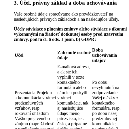
3. Účel, právny základ a doba uchovávania
Vaše osobné údaje spracúvame ako prevádzkovateľ na
nasledujúcich právnych základoch a na nasledujúce účely.
Účely súvisiace s plnením zmluvy alebo súvisiace s úkonmi
vykonanými na žiadosť dotknutej osoby pred uzavretím
zmluvy, podľa čl. 6 ods. 1 písm. b) GDPR:
Doba
Zahrnuté osobné
Účel
uchovávania
údaje
údajov
E-mailová adresa,
a ak ste ich
vyplnili v texte
kontaktného
Po dobu
formulára alebo
nevyhnutnú na
Prezentácia Projektu
nám ich poskytli
zodpovedanie
a komunikácia v rámci
v rámci
Vašej otázky z
predzmluvných
komunikácie, tak
kontaktného
vzťahov, resp.
aj nasledujúce
formulára, resp.
rokovaní ohľadom
údaje: meno,
po dobu našej
Vášho prejaveného
priezvisko, tel.
predzmluvnej
záujmu (napr. žiadosť
číslo, a prípadné
komunikácie,
o predloženie cenovej
ďalšie osobné
najviac však 3