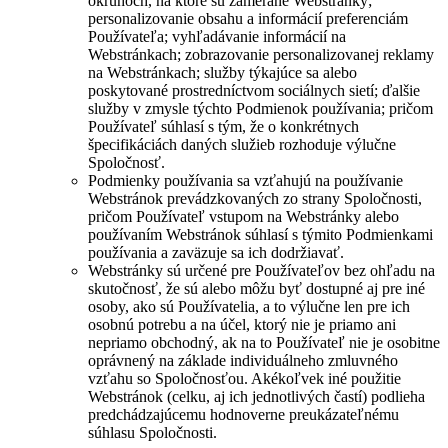
okruhoch, na ktoré sú zamerané Webstránky;
personalizovanie obsahu a informácií preferenciám
Používateľa; vyhľadávanie informácií na
Webstránkach; zobrazovanie personalizovanej reklamy
na Webstránkach; služby týkajúce sa alebo
poskytované prostredníctvom sociálnych sietí; ďalšie
služby v zmysle týchto Podmienok používania; pričom
Používateľ súhlasí s tým, že o konkrétnych
špecifikáciách daných služieb rozhoduje výlučne
Spoločnosť.
Podmienky používania sa vzťahujú na používanie
Webstránok prevádzkovaných zo strany Spoločnosti,
pričom Používateľ vstupom na Webstránky alebo
používaním Webstránok súhlasí s týmito Podmienkami
používania a zaväzuje sa ich dodržiavať.
Webstránky sú určené pre Používateľov bez ohľadu na
skutočnosť, že sú alebo môžu byť dostupné aj pre iné
osoby, ako sú Používatelia, a to výlučne len pre ich
osobnú potrebu a na účel, ktorý nie je priamo ani
nepriamo obchodný, ak na to Používateľ nie je osobitne
oprávnený na základe individuálneho zmluvného
vzťahu so Spoločnosťou. Akékoľvek iné použitie
Webstránok (celku, aj ich jednotlivých častí) podlieha
predchádzajúcemu hodnoverne preukázateľnému
súhlasu Spoločnosti.