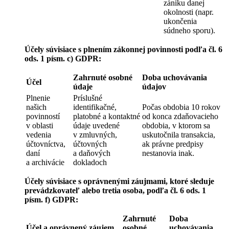
zániku danej
okolnosti (napr.
ukončenia
súdneho sporu).
Účely súvisiace s plnením zákonnej povinnosti podľa čl. 6
ods. 1 písm. c) GDPR:
Zahrnuté osobné
Doba uchovávania
Účel
údaje
údajov
Plnenie
Príslušné
našich
identifikačné,
Počas obdobia 10 rokov
povinností
platobné a kontaktné
od konca zdaňovacieho
v oblasti
údaje uvedené
obdobia, v ktorom sa
vedenia
v zmluvných,
uskutočnila transakcia,
účtovníctva,
účtovných
ak právne predpisy
daní
a daňových
nestanovia inak.
a archivácie
dokladoch
Účely súvisiace s oprávnenými záujmami, ktoré sleduje
prevádzkovateľ alebo tretia osoba, podľa čl. 6 ods. 1
písm. f) GDPR:
Zahrnuté
Doba
Účel a oprávnený záujem
osobné
uchovávania