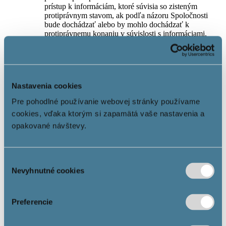
prístup k informáciám, ktoré súvisia so zisteným
protiprávnym stavom, ak podľa názoru Spoločnosti
bude dochádzať alebo by mohlo dochádzať k
protiprávnemu konaniu v súvislosti s informáciami,
ktoré sú zahrnuté do obsahu Webstránok.
5. Práva a povinnosti Používateľa
Používateľ má právo využívať Služby informačnej
Nastavenia cookies
spoločnosti v súlade s týmito Podmienkami používania.
Každý Používateľ je vždy povinný oznámiť
Pre pohodlné používanie webovej stránky používame
Spoločnosti bezodkladne akékoľvek podozrenie
cookies, vďaka ktorým si zapamätá vaše nastavenia a
týkajúce sa protiprávneho obsahu Webstránky a/alebo
opakované návštevy.
jej časti, ktoré by malo alebo mohlo mať vplyv na
Používateľa alebo inú fyzickú alebo právnickú osobu, a
presne identifikovať obsah, ktorým by sa mali
porušovať práva a slobody dotknutej fyzickej alebo
Výber
právnickej osoby, a špecifikovať aj čo od Spoločnosti
Nevyhnutné cookies
požaduje (napr. odstránenie obsahu), a v čom vidí
súhlasu
protiprávnosť sporného obsahu.
Používateľ má zakázané najmä: upravovať, meniť,
zasahovať do Webstránok nepovoleným spôsobom,
Preferencie
vytvárať kópie a/alebo extrahovať kópie obsahu
Webstránok a využívať ich na akékoľvek komerčné