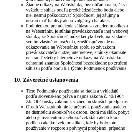
Žiadne odkazy na Webstránky, bez ohľadu na to, či sa
vyžaduje súhlas podľa predchádzajúceho bodu alebo
nie, nesmú poškodzovať Spoločnosť, jej záujmy a
nesmú mať hanlivý alebo vulgárny charakter.
Podmienkou pre udelenie súhlasu so zriadením odkazu
na Webstránku je súhlas prevádzkovateľa inej webovej
stránky, že Spoločnosť môže kedykoľvek, na základe
svojho vlastného uváženia, zrušiť oprávnenie na
odkazovanie na Webstránku spolu so záväzkom
prevádzkovateľa cudzej internetovej stránky okamžite
odstrániť všetky internetové odkazy na Webstránku a
ochrannú známku Spoločnosti bezodkladne po zrušení
súhlasu podľa bodu 9.1 týchto Podmienok používania.
10. Záverečné ustanovenia
Tieto Podmienky používania sa riadia a vykladajú
podľa slovenského práva a najmä zákona č. 40/1964
Zb. Občiansky zákonník v znení neskorších predpisov.
Obsah Webstránok nie je určený k používaniu a/alebo
na distribúciu akoukoľvek osobu, ktorá má sídlo, pobyt
alebo je rezidentom akéhokoľvek štátu alebo ktorá
podlieha akejkoľvek jurisdikcii, kde by bolo toto
používanie v rozpore s právnymi predpismi, prípadne