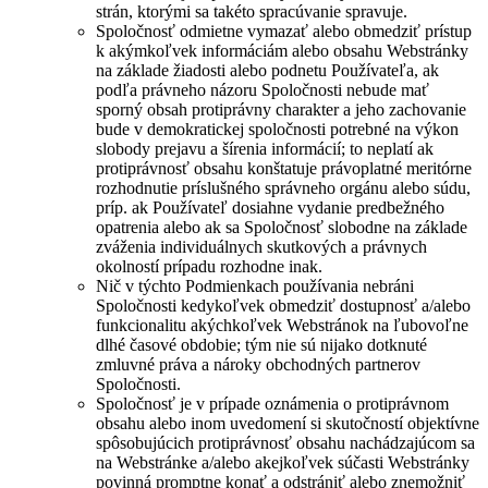
strán, ktorými sa takéto spracúvanie spravuje.
Spoločnosť odmietne vymazať alebo obmedziť prístup
k akýmkoľvek informáciám alebo obsahu Webstránky
na základe žiadosti alebo podnetu Používateľa, ak
podľa právneho názoru Spoločnosti nebude mať
sporný obsah protiprávny charakter a jeho zachovanie
bude v demokratickej spoločnosti potrebné na výkon
slobody prejavu a šírenia informácií; to neplatí ak
protiprávnosť obsahu konštatuje právoplatné meritórne
rozhodnutie príslušného správneho orgánu alebo súdu,
príp. ak Používateľ dosiahne vydanie predbežného
opatrenia alebo ak sa Spoločnosť slobodne na základe
zváženia individuálnych skutkových a právnych
okolností prípadu rozhodne inak.
Nič v týchto Podmienkach používania nebráni
Spoločnosti kedykoľvek obmedziť dostupnosť a/alebo
funkcionalitu akýchkoľvek Webstránok na ľubovoľne
dlhé časové obdobie; tým nie sú nijako dotknuté
zmluvné práva a nároky obchodných partnerov
Spoločnosti.
Spoločnosť je v prípade oznámenia o protiprávnom
obsahu alebo inom uvedomení si skutočností objektívne
spôsobujúcich protiprávnosť obsahu nachádzajúcom sa
na Webstránke a/alebo akejkoľvek súčasti Webstránky
povinná promptne konať a odstrániť alebo znemožniť