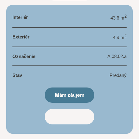
2
Interiér
43,6 m
2
Exteriér
4,9 m
Označenie
A.08.02.a
Stav
Predaný
Mám záujem