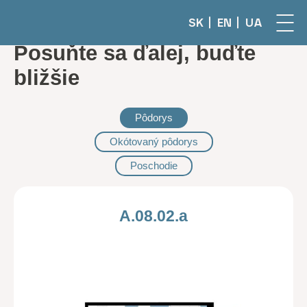
SK
EN
UA
Posuňte sa ďalej, buďte
bližšie
Pôdorys
Okótovaný pôdorys
Poschodie
A.08.02.a