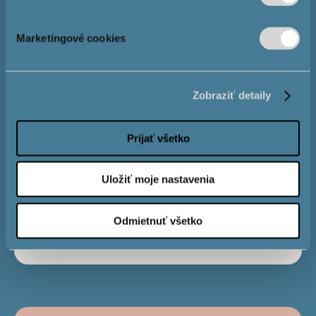
Výška hypotéky
Marketingové cookies
Úrok
4,0 %
Zobraziť detaily
Obdobie
Prijať všetko
splatnosti
Uložiť moje nastavenia
Mesačná
€
Odmietnuť všetko
splátka