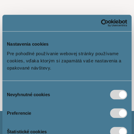
Nastavenia cookies
Pre pohodlné používanie webovej stránky používame
cookies, vďaka ktorým si zapamätá vaše nastavenia a
opakované návštevy.
Ukáž viac
Výber
Nevyhnutné cookies
súhlasu
Preferencie
Štatistické cookies