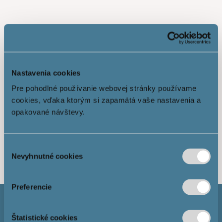
Nastavenia cookies
Pre pohodlné používanie webovej stránky používame
cookies, vďaka ktorým si zapamätá vaše nastavenia a
opakované návštevy.
Ukáž viac
Výber
Nevyhnutné cookies
súhlasu
Preferencie
Štatistické cookies