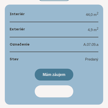
Interiér
2
44,0 m
Exteriér
2
4,9 m
Označenie
A.07.09.a
Stav
Predaný
Mám záujem