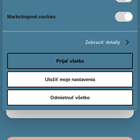
Výška
hypotéky
Marketingové cookies
Úrok
4,0 %
Zobraziť detaily
Obdobie
Prijať všetko
splatnosti
Uložiť moje nastavenia
Mesačná
€
Odmietnuť všetko
splátka