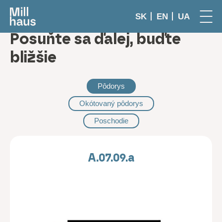
SK
EN
UA
Posuňte sa ďalej, buďte
bližšie
Pôdorys
Okótovaný pôdorys
Poschodie
A.07.09.a