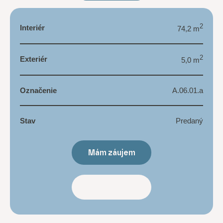
2
Interiér
74,2 m
2
Exteriér
5,0 m
Označenie
A.06.01.a
Stav
Predaný
Mám záujem