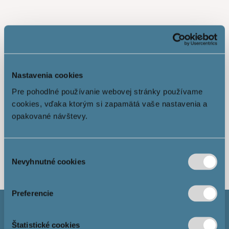
Nastavenia cookies
Pre pohodlné používanie webovej stránky používame
cookies, vďaka ktorým si zapamätá vaše nastavenia a
opakované návštevy.
Ukáž viac
Výber
Nevyhnutné cookies
súhlasu
Preferencie
Štatistické cookies