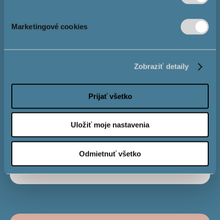
Výška hypotéky
Marketingové cookies
Úrok
4,0 %
Zobraziť detaily
Obdobie
Prijať všetko
splatnosti
Uložiť moje nastavenia
Mesačná
€
Odmietnuť všetko
splátka