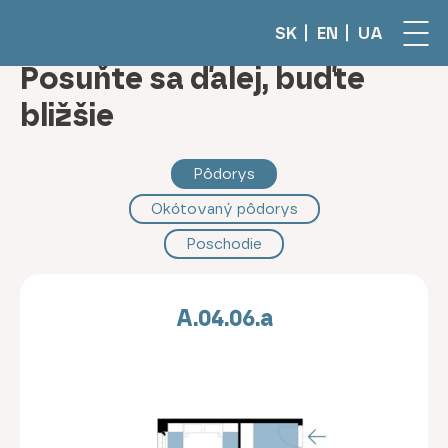
SK
EN
UA
Posuňte sa ďalej, buďte
bližšie
Pôdorys
Okótovaný pôdorys
Poschodie
A.04.06.a