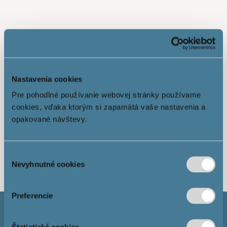
Nastavenia cookies
Pre pohodlné používanie webovej stránky používame
cookies, vďaka ktorým si zapamätá vaše nastavenia a
opakované návštevy.
Ukáž viac
Výber
Nevyhnutné cookies
súhlasu
Preferencie