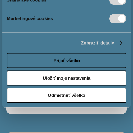
Štatistické cookies
Výška
hypotéky
Marketingové cookies
Úrok
4,0 %
Zobraziť detaily
Obdobie
Prijať všetko
splatnosti
Uložiť moje nastavenia
Mesačná
€
Odmietnuť všetko
splátka