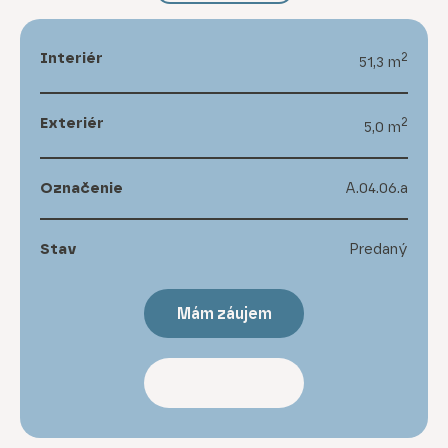
Interiér
2
51,3 m
Exteriér
2
5,0 m
Označenie
A.04.06.a
Stav
Predaný
Mám záujem