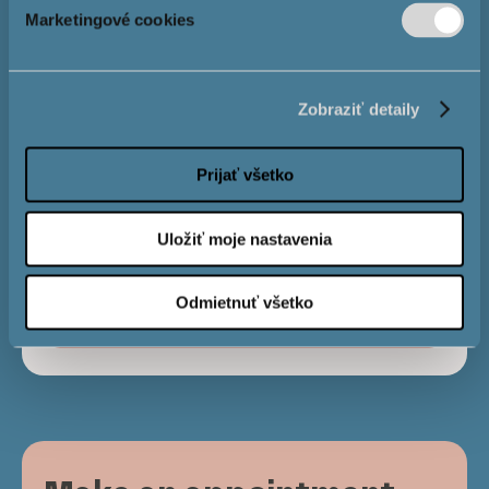
amount
Marketingové cookies
Interest
4,0 %
Zobraziť detaily
Mortgage
Prijať všetko
length
Uložiť moje nastavenia
Monthly
€
Odmietnuť všetko
payment