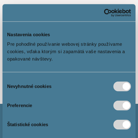
Nastavenia cookies
Pre pohodlné používanie webovej stránky používame
cookies, vďaka ktorým si zapamätá vaše nastavenia a
opakované návštevy.
Show more
Výber
Nevyhnutné cookies
súhlasu
Preferencie
Štatistické cookies
Mortgage