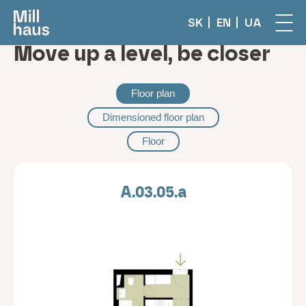
SK
EN
UA
Move up a level, be closer
Floor plan
Dimensioned floor plan
Floor
A.03.05.a