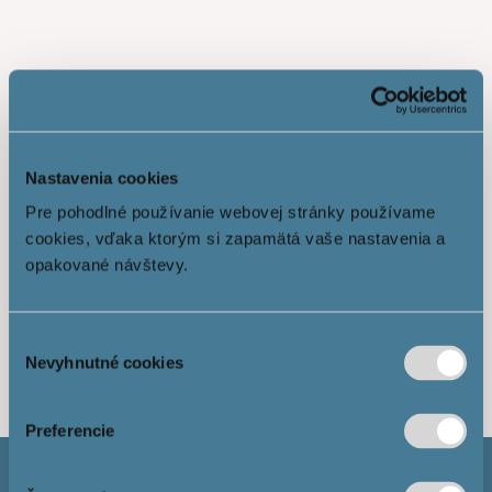
Nastavenia cookies
Pre pohodlné používanie webovej stránky používame
cookies, vďaka ktorým si zapamätá vaše nastavenia a
opakované návštevy.
Показати більше
Výber
Nevyhnutné cookies
súhlasu
Preferencie