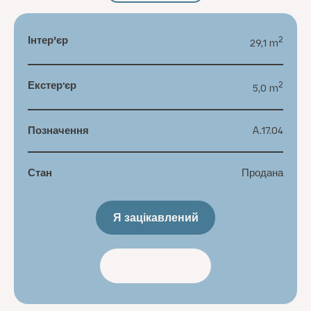
Інтер’єр
2
29,1 m
Екстер'єр
2
5,0 m
Позначення
A.17.04
Стан
Продана
Я зацікавлений