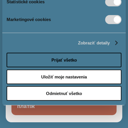
Štatistické cookies
Розмір іпотеки
Marketingové cookies
Процентна
4,0 %
Zobraziť detaily
ставка
Prijať všetko
Строк виплати
Uložiť moje nastavenia
Odmietnuť všetko
Місячний
€
платіж