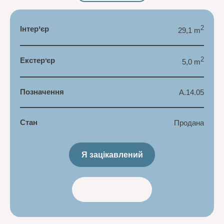
Інтер’єр
2
29,1 m
Екстер'єр
2
5,0 m
Позначення
A.14.05
Стан
Продана
Я зацікавлений