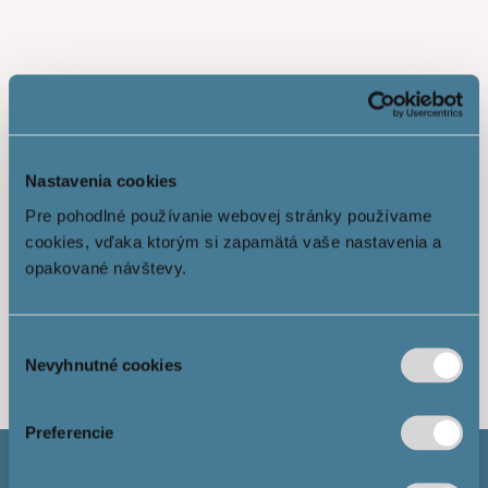
Nastavenia cookies
Pre pohodlné používanie webovej stránky používame
cookies, vďaka ktorým si zapamätá vaše nastavenia a
opakované návštevy.
Показати більше
Výber
Nevyhnutné cookies
súhlasu
Preferencie