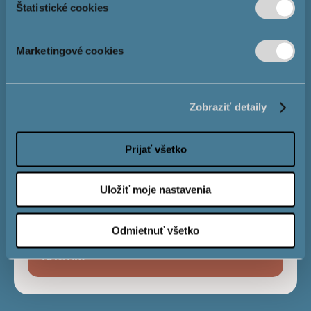
Štatistické cookies
Розмір іпотеки
Marketingové cookies
Процентна
4,0 %
Zobraziť detaily
ставка
Prijať všetko
Строк виплати
Uložiť moje nastavenia
Odmietnuť všetko
Місячний
€
платіж