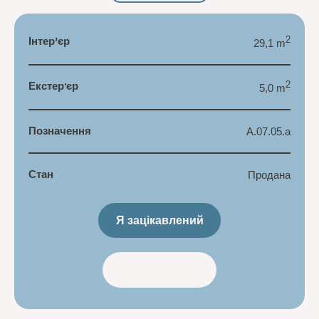
Інтер’єр
2
29,1 m
Екстер'єр
2
5,0 m
Позначення
A.07.05.a
Стан
Продана
Я зацікавлений