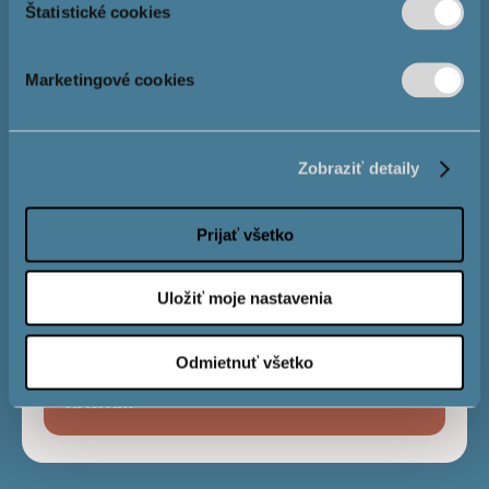
Štatistické cookies
Розмір іпотеки
Marketingové cookies
Процентна
4,0 %
Zobraziť detaily
ставка
Prijať všetko
Строк виплати
Uložiť moje nastavenia
Odmietnuť všetko
Місячний
€
платіж