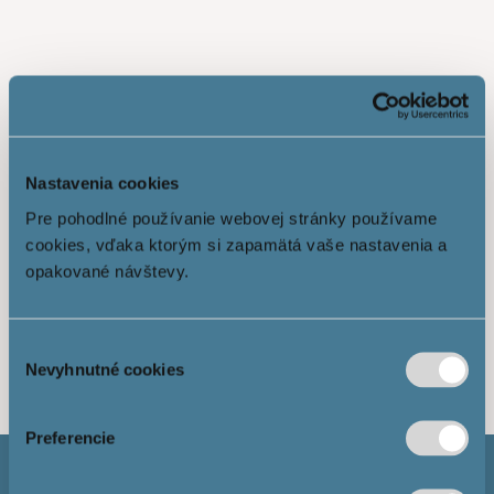
Nastavenia cookies
Pre pohodlné používanie webovej stránky používame
cookies, vďaka ktorým si zapamätá vaše nastavenia a
opakované návštevy.
Показати більше
Výber
Nevyhnutné cookies
súhlasu
Preferencie