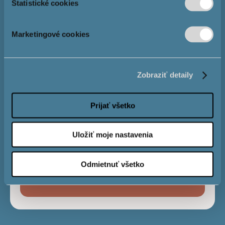
Štatistické cookies
Розмір іпотеки
Marketingové cookies
Процентна
4,0 %
Zobraziť detaily
ставка
Prijať všetko
Строк виплати
Uložiť moje nastavenia
Odmietnuť všetko
Місячний
€
платіж