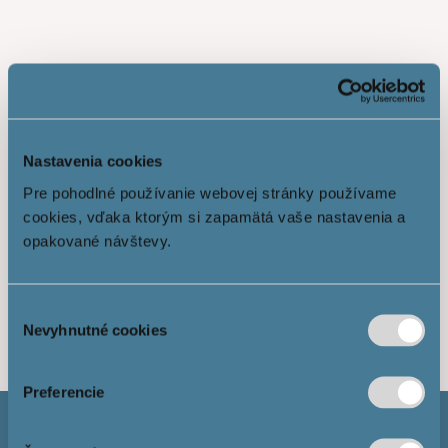
Nastavenia cookies
Pre pohodlné používanie webovej stránky používame
cookies, vďaka ktorým si zapamätá vaše nastavenia a
opakované návštevy.
Показати більше
Výber
Nevyhnutné cookies
súhlasu
Preferencie