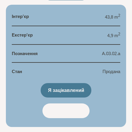
2
Інтер’єр
43,8 m
2
Екстер'єр
4,9 m
Позначення
A.03.02.a
Стан
Продана
Я зацікавлений