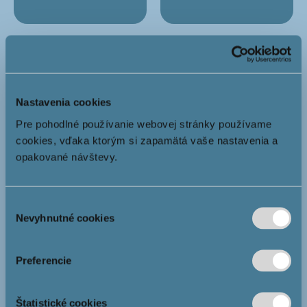
Balkón takmer
Lukratívna
v každom byte
lokalita
Nastavenia cookies
Pre pohodlné používanie webovej stránky používame
cookies, vďaka ktorým si zapamätá vaše nastavenia a
opakované návštevy.
Výber
Klimatizácia
Podlahové
Nevyhnutné cookies
súhlasu
v každom byte
kúrenie
v štandarde
Preferencie
Štatistické cookies