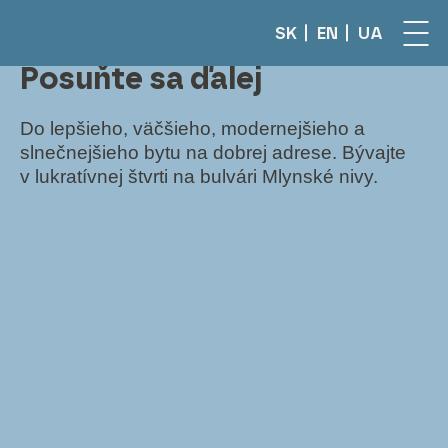
SK
EN
UA
Posuňte sa ďalej
Do lepšieho, väčšieho, modernejšieho a
slnečnejšieho bytu na dobrej adrese. Bývajte
v lukratívnej štvrti na bulvári Mlynské nivy.